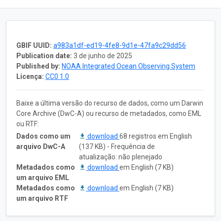
GBIF UUID:
a983a1df-ed19-4fe8-9d1e-47fa9c29dd56
Publication date:
3 de junho de 2025
Published by:
NOAA Integrated Ocean Observing System
Licença:
CC0 1.0
Baixe a última versão do recurso de dados, como um Darwin
Core Archive (DwC-A) ou recurso de metadados, como EML
ou RTF:
Dados como um
download
68 registros em English
arquivo DwC-A
(137 KB) - Frequência de
atualização: não plenejado
Metadados como
download
em English (7 KB)
um arquivo EML
Metadados como
download
em English (7 KB)
um arquivo RTF