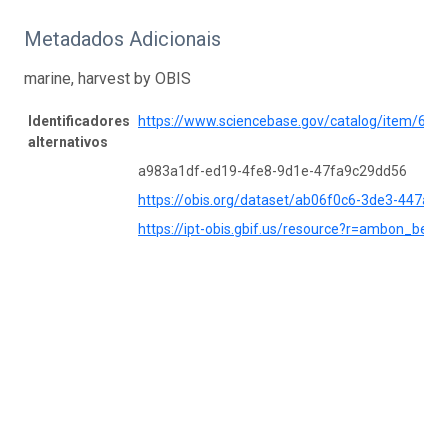
Metadados Adicionais
marine, harvest by OBIS
Identificadores
https://www.sciencebase.gov/catalog/item/6
alternativos
a983a1df-ed19-4fe8-9d1e-47fa9c29dd56
https://obis.org/dataset/ab06f0c6-3de3-447a-
https://ipt-obis.gbif.us/resource?r=ambon_ben