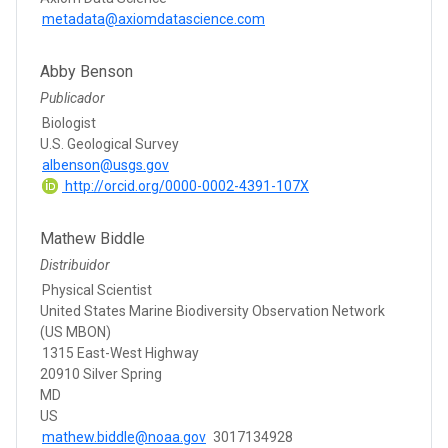
metadata@axiomdatascience.com
Abby Benson
Publicador
Biologist
U.S. Geological Survey
albenson@usgs.gov
http://orcid.org/0000-0002-4391-107X
Mathew Biddle
Distribuidor
Physical Scientist
United States Marine Biodiversity Observation Network
(US MBON)
1315 East-West Highway
20910 Silver Spring
MD
US
mathew.biddle@noaa.gov
3017134928