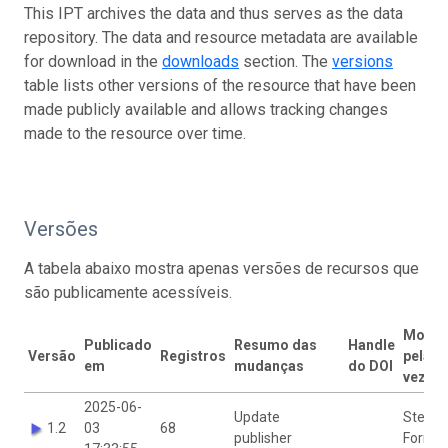
This IPT archives the data and thus serves as the data
repository. The data and resource metadata are available
for download in the
downloads
section. The
versions
table lists other versions of the resource that have been
made publicly available and allows tracking changes
made to the resource over time.
Versões
A tabela abaixo mostra apenas versões de recursos que
são publicamente acessíveis.
Modif
Publicado
Resumo das
Handle
Versão
Registros
pela ú
em
mudanças
do DOI
vez po
2025-06-
Update
Steph
1.2
03
68
publisher
Formel