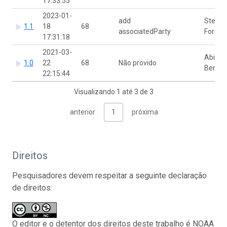
17:33:55
2023-01-
add
Steve
1.1
18
68
associatedParty
Formel
17:31:18
2021-03-
Abigail
1.0
22
68
Não provido
Benso
22:15:44
Visualizando 1 até 3 de 3
anterior
1
próxima
Direitos
Pesquisadores devem respeitar a seguinte declaração
de direitos:
O editor e o detentor dos direitos deste trabalho é NOAA