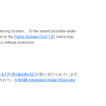
stem。 To the extent possible under
em to the
Public Domain (CC0 1.0)
. Users may
, without restriction.
2-b17f-f81dbe96c527
が割り当てられています。
録されている
NOAA Integrated Ocean Observing