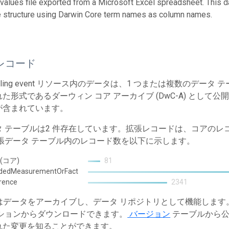
values file exported from a Microsoft Excel spreadsheet. This 
le structure using Darwin Core term names as column names.
レコード
mpling event リソース内のデータは、1 つまたは複数のデ
た形式であるダーウィン コア アーカイブ (DwC-A) として公
が含まれています。
タ テーブルは2 件存在しています。拡張レコードは、コアの
拡張データ テーブル内のレコード数を以下に示します。
 (コア)
81
ndedMeasurementOrFact
rence
2341
T はデータをアーカイブし、データ リポジトリとして機能しま
ションからダウンロードできます。
バージョン
テーブルから公
れた変更を知ることができます。