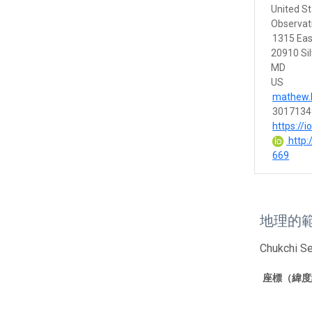
United St
Observat
1315 Ea
20910 Sil
MD
US
mathew.
3017134
https://
http:
669
地理的
Chukchi Se
座標（緯度