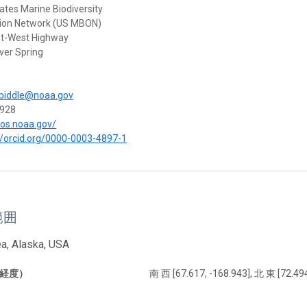
ates Marine Biodiversity
ion Network (US MBON)
st-West Highway
ver Spring
biddle@noaa.gov
928
ioos.noaa.gov/
//orcid.org/0000-0003-4897-1
範囲
a, Alaska, USA
経度）
南 西 [67.617, -168.943], 北 東 [72.494