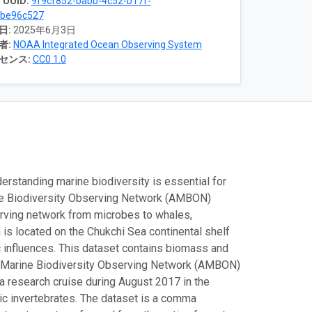
 UUID:
9f9cf852-babb-4c52-b17f-
dbe96c527
日:
2025年6月3日
者:
NOAA Integrated Ocean Observing System
センス:
CC0 1.0
erstanding marine biodiversity is essential for
rine Biodiversity Observing Network (AMBON)
serving network from microbes to whales,
 is located on the Chukchi Sea continental shelf
c influences. This dataset contains biomass and
ic Marine Biodiversity Observing Network (AMBON)
a research cruise during August 2017 in the
hic invertebrates. The dataset is a comma