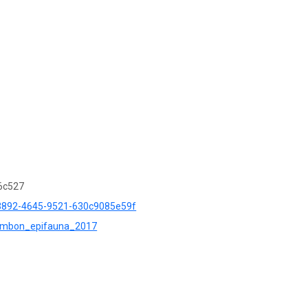
6c527
a-3892-4645-9521-630c9085e59f
r=ambon_epifauna_2017