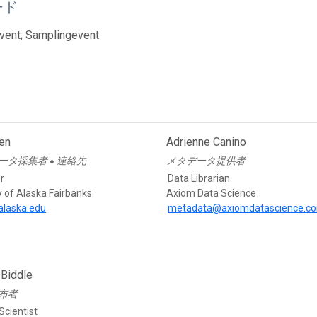
ード
vent; Samplingevent
ken
Adrienne Canino
ータ採集者
連絡先
メタデータ提供者
●
r
Data Librarian
y of Alaska Fairbanks
Axiom Data Science
alaska.edu
metadata@axiomdatascience.c
Biddle
布者
Scientist