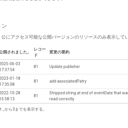
ョン
、公にアクセス可能な公開バージョンのリソースのみ表示して
レコー
公開されました。
変更の要約
ド
2025-06-03
81
Update publisher
17:37:54
2023-01-18
81
add associatedPatry
17:35:08
2022-10-28
Stripped string at end of eventDate that wa
81
15:58:13
read correctly.
tart _から3までを表示する。