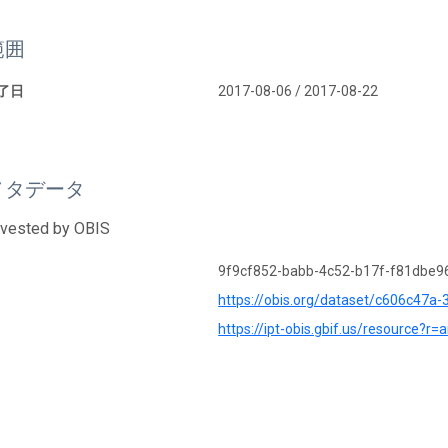
範囲
終了日
2017-08-06 / 2017-08-22
メタデータ
rvested by OBIS
9f9cf852-babb-4c52-b17f-f81dbe9
https://obis.org/dataset/c606c47
https://ipt-obis.gbif.us/resource?