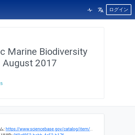
ログイン
c Marine Biodiversity
, August 2017
25
ム:
https://www.sciencebase.gov/catalog/item/5f61175582ce3550e3c23c67