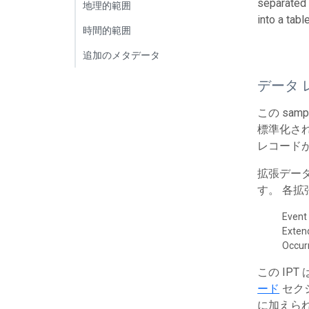
separated 
地理的範囲
into a tab
時間的範囲
追加のメタデータ
データ 
この sa
標準化され
レコード
拡張デー
す。 各
Event
Exte
Occur
この IP
ード
セク
に加えら