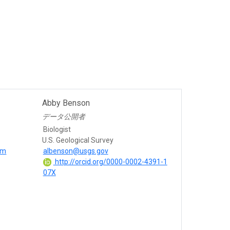
Abby Benson
データ公開者
Biologist
U.S. Geological Survey
om
albenson@usgs.gov
http://orcid.org/0000-0002-4391-1
07X