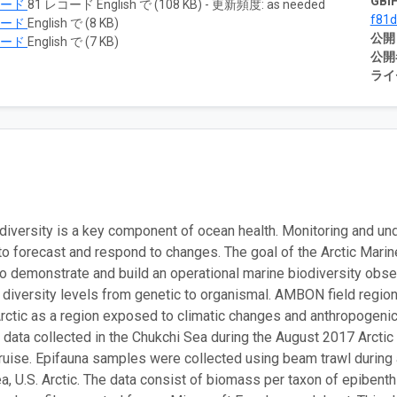
GBIF
ロード
81 レコード English で (108 KB) - 更新頻度: as needed
f81
ロード
English で (8 KB)
公開
ロード
English で (7 KB)
公開
ライ
diversity is a key component of ocean health. Monitoring and und
y to forecast and respond to changes. The goal of the Arctic Ma
 to demonstrate and build an operational marine biodiversity ob
g diversity levels from genetic to organismal. AMBON field region
Arctic as a region exposed to climatic changes and anthropogeni
data collected in the Chukchi Sea during the August 2017 Arct
ruise. Epifauna samples were collected using beam trawl during 
a, U.S. Arctic. The data consist of biomass per taxon of epibent