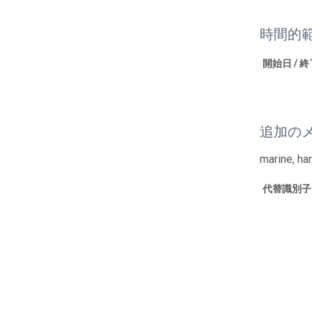
時間的
開始日 / 
追加の
marine, ha
代替識別子