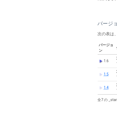
バージ
次の表は
バージョ
ン
1.6
1.5
1.4
全7 の _s