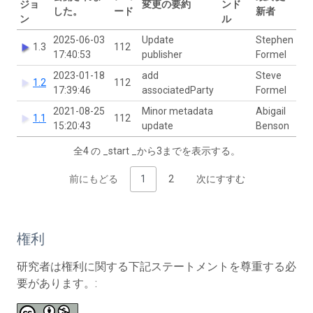
ジョ
変更の要約
ンド
した。
ード
新者
ン
ル
2025-06-03
Update
Stephen
1.3
112
17:40:53
publisher
Formel
2023-01-18
add
Steve
1.2
112
17:39:46
associatedParty
Formel
2021-08-25
Minor metadata
Abigail
1.1
112
15:20:43
update
Benson
全4 の _start _から3までを表示する。
前にもどる
1
2
次にすすむ
権利
研究者は権利に関する下記ステートメントを尊重する必
要があります。: