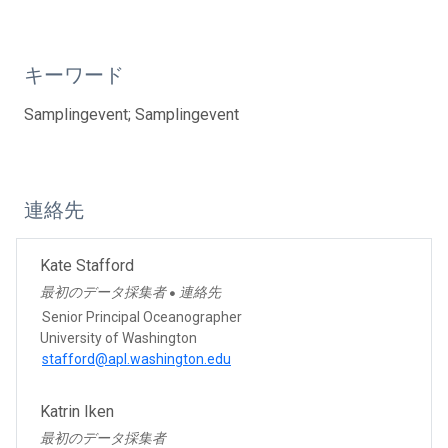
キーワード
Samplingevent; Samplingevent
連絡先
Kate Stafford
最初のデータ採集者
連絡先
●
Senior Principal Oceanographer
University of Washington
stafford@apl.washington.edu
Katrin Iken
最初のデータ採集者