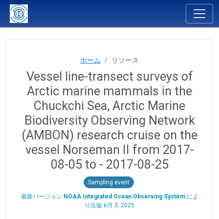
ホーム
リソース
Vessel line-transect surveys of
Arctic marine mammals in the
Chuckchi Sea, Arctic Marine
Biodiversity Observing Network
(AMBON) research cruise on the
vessel Norseman II from 2017-
08-05 to - 2017-08-25
Sampling event
最新バージョン
NOAA Integrated Ocean Observing System
によ
り出版
6月 3, 2025