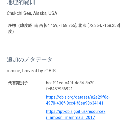
地理的範囲
Chukchi Sea, Alaska, USA
座標（緯度経
南 西 [64.459, -168.765], 北 東 [72.364, -158.258]
度）
追加のメタデータ
marine, harvest by iOBIS
代替識別子
bcaf91ed-a49f-4e34-8a20-
fe8457986921
https://obis.org/dataset/a2e29f6c-
4978-438f-8cc4-f6ea98b34141
https://ipt-obis.gbif.us/resource?
r=ambon_mammals_2017