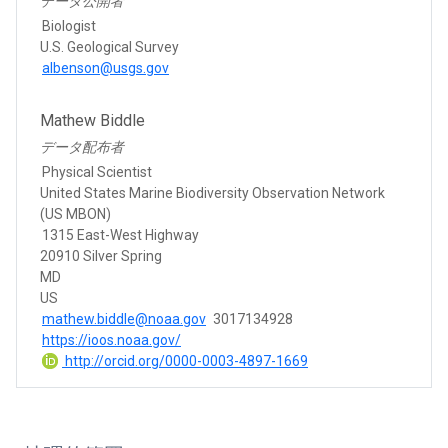
データ公開者
Biologist
U.S. Geological Survey
albenson@usgs.gov
Mathew Biddle
データ配布者
Physical Scientist
United States Marine Biodiversity Observation Network
(US MBON)
1315 East-West Highway
20910 Silver Spring
MD
US
mathew.biddle@noaa.gov
3017134928
https://ioos.noaa.gov/
http://orcid.org/0000-0003-4897-1669