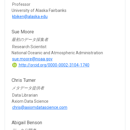
Professor
University of Alaska Fairbanks
kbiken@alaska.edu
Sue Moore
最初のデータ採集者
Research Scientist
National Oceanic and Atmospheric Administration
sue.moore@noaa.gov
http://orcid.org/0000-0002-3104-1740
Chris Turner
メタデータ提供者
Data Librarian
Axiom Data Science
chris@axiomdatascience.com
Abigail Benson