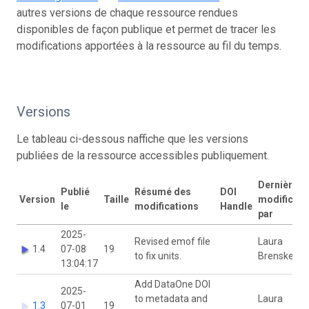
autres versions de chaque ressource rendues
disponibles de façon publique et permet de tracer les
modifications apportées à la ressource au fil du temps.
Versions
Le tableau ci-dessous naffiche que les versions
publiées de la ressource accessibles publiquement.
Dernière
Publié
Résumé des
DOI
Version
Taille
modificati
le
modifications
Handle
par
2025-
Revised emof file
Laura
1.4
07-08
19
to fix units.
Brenskelle
13:04:17
Add DataOne DOI
2025-
to metadata and
Laura
1.3
07-01
19