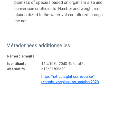
biomass of species based on organism size and
conversion coefficients. Number and weight are
standardized to the water volume filtered through
the net
Métadonnées additionnelles
Remerciements
Identifiants
14ca108b-20d3-4b2a-af6d-
alternatifs
d15d81f06d50
https://ipt-obis.gbif.us/resource?
r=arctic_zooplankton_october2020