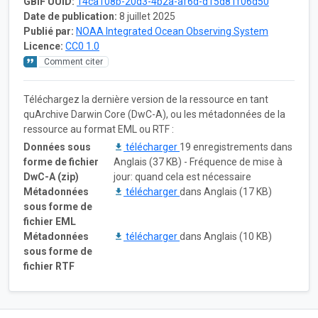
GBIF UUID:
14ca108b-20d3-4b2a-af6d-d15d81f06d50
Date de publication:
8 juillet 2025
Publié par:
NOAA Integrated Ocean Observing System
Licence:
CC0 1.0
Comment citer
Téléchargez la dernière version de la ressource en tant
quArchive Darwin Core (DwC-A), ou les métadonnées de la
ressource au format EML ou RTF :
Données sous
télécharger
19 enregistrements dans
forme de fichier
Anglais (37 KB) - Fréquence de mise à
DwC-A (zip)
jour: quand cela est nécessaire
Métadonnées
télécharger
dans Anglais (17 KB)
sous forme de
fichier EML
Métadonnées
télécharger
dans Anglais (10 KB)
sous forme de
fichier RTF