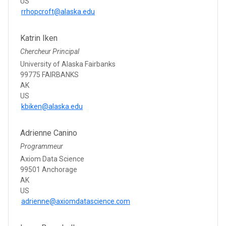
US
rrhopcroft@alaska.edu
Katrin Iken
Chercheur Principal
University of Alaska Fairbanks
99775 FAIRBANKS
AK
US
kbiken@alaska.edu
Adrienne Canino
Programmeur
Axiom Data Science
99501 Anchorage
AK
US
adrienne@axiomdatascience.com