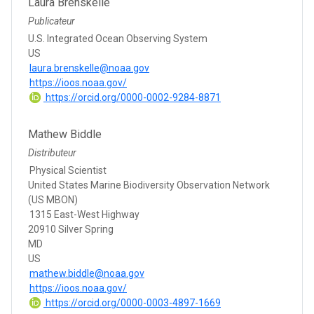
Laura Brenskelle
Publicateur
U.S. Integrated Ocean Observing System
US
laura.brenskelle@noaa.gov
https://ioos.noaa.gov/
https://orcid.org/0000-0002-9284-8871
Mathew Biddle
Distributeur
Physical Scientist
United States Marine Biodiversity Observation Network
(US MBON)
1315 East-West Highway
20910 Silver Spring
MD
US
mathew.biddle@noaa.gov
https://ioos.noaa.gov/
https://orcid.org/0000-0003-4897-1669