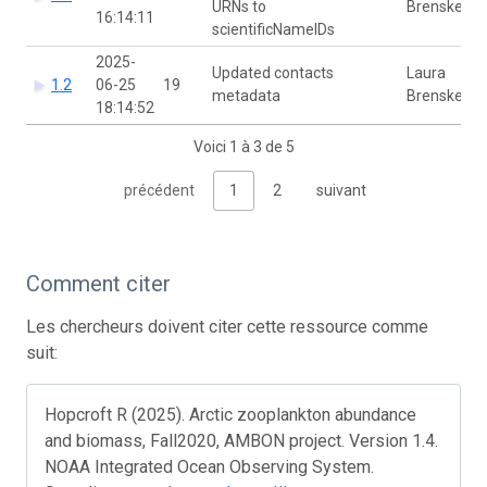
URNs to
Brenskelle
16:14:11
scientificNameIDs
2025-
Updated contacts
Laura
1.2
06-25
19
metadata
Brenskelle
18:14:52
Voici 1 à 3 de 5
précédent
1
2
suivant
Comment citer
Les chercheurs doivent citer cette ressource comme
suit:
Hopcroft R (2025). Arctic zooplankton abundance
and biomass, Fall2020, AMBON project. Version 1.4.
NOAA Integrated Ocean Observing System.