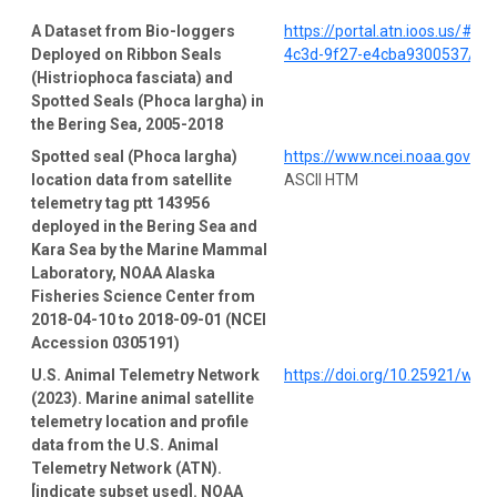
A Dataset from Bio-loggers
https://portal.atn.ioos.us/#
Deployed on Ribbon Seals
4c3d-9f27-e4cba9300537/pro
(Histriophoca fasciata) and
Spotted Seals (Phoca largha) in
the Bering Sea, 2005-2018
Spotted seal (Phoca largha)
https://www.ncei.noaa.gov/a
location data from satellite
ASCII HTM
telemetry tag ptt 143956
deployed in the Bering Sea and
Kara Sea by the Marine Mammal
Laboratory, NOAA Alaska
Fisheries Science Center from
2018-04-10 to 2018-09-01 (NCEI
Accession 0305191)
U.S. Animal Telemetry Network
https://doi.org/10.25921/wp4
(2023). Marine animal satellite
telemetry location and profile
data from the U.S. Animal
Telemetry Network (ATN).
[indicate subset used]. NOAA