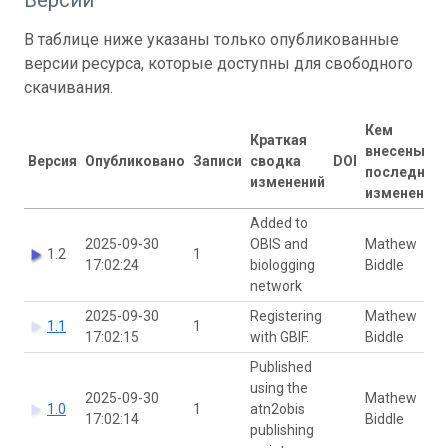
В таблице ниже указаны только опубликованные
версии ресурса, которые доступны для свободного
скачивания.
Кем
Краткая
внесены
Версия
Опубликовано
Записи
сводка
DOI
последние
изменений
изменения
Added to
2025-09-30
OBIS and
Mathew
1.2
1
17:02:24
biologging
Biddle
network
2025-09-30
Registering
Mathew
1.1
1
17:02:15
with GBIF.
Biddle
Published
using the
2025-09-30
Mathew
1.0
1
atn2obis
17:02:14
Biddle
publishing