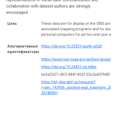
collaboration with dataset authors are strongly
encouraged.
Цель
These data are for display on the OBIS portal
associated mapping programs and for downlo
personal computers for ad-hoc end-user analy
Альтернативные
https://doi.org/10.25921/wp4e-ph20
идентификаторы
https://www.ncei.noaa.gov/archive/accessio
https://doi.org/10.24431/rw1k8er
be5a5327-c8f3-484f-852f-03c2a42f9d81
https://ipt-obis.gbif.us/resource?
r=atn_143956_spotted-seal_trajectory_2018
20180901