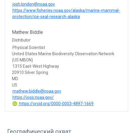
josh.london@noaa.gov
https://www.fisheries.noaa.gov/alaska/marine-mammal-
protection/ice-seal-research-alaska
Mathew Biddle
Distributor
Physical Scientist
United States Marine Biodiversity Observation Network
(US MBON)
1315 East-West Highway
20910 Silver Spring
MD
US
mathew.biddle@noaa.gov
https://ioos.noaa.gov/
https://orcid.org/0000-0003-4897-1669
Географический охват