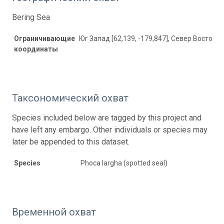
Bering Sea
Ограничивающие
Юг Запад [62,139, -179,847], Север Восток [7
координаты
Таксономический охват
Species included below are tagged by this project and
have left any embargo. Other individuals or species may
later be appended to this dataset.
Species
Phoca largha (spotted seal)
Временной охват