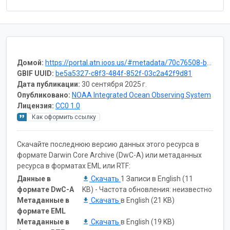
Домой:
https://portal.atn.ioos.us/#metadata/70c76508-b252-4c3d-9f27-e4cba9300537/project
GBIF UUID:
be5a5327-c8f3-484f-852f-03c2a42f9d81
Дата публикации:
30 сентября 2025 г.
Опубликовано:
NOAA Integrated Ocean Observing System
Лицензия:
CC0 1.0
Как оформить ссылку
Скачайте последнюю версию данных этого ресурса в
формате Darwin Core Archive (DwC-A) или метаданных
ресурса в форматах EML или RTF:
Данные в
Скачать
1 Записи в English (11
формате DwC-A
KB) - Частота обновления: неизвестно
Метаданные в
Скачать
в English (21 KB)
формате EML
Метаданные в
Скачать
в English (19 KB)