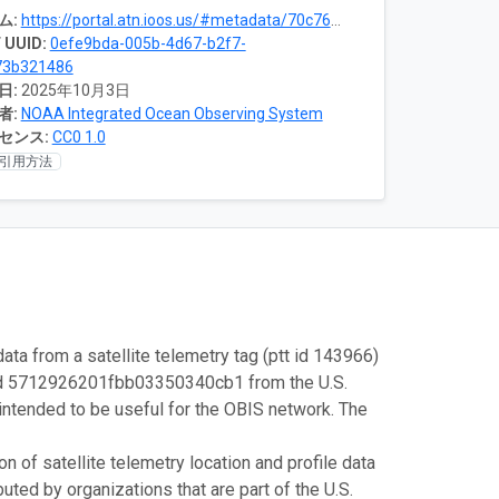
ム:
https://portal.atn.ioos.us/#metadata/70c76508-b252-4c3d-9f27-e4cba9300537/project
 UUID:
0efe9bda-005b-4d67-b2f7-
73b321486
日:
2025年10月3日
者:
NOAA Integrated Ocean Observing System
センス:
CC0 1.0
引用方法
data from a satellite telemetry tag (ptt id 143966)
 id 5712926201fbb03350340cb1 from the U.S.
intended to be useful for the OBIS network. The
 of satellite telemetry location and profile data
uted by organizations that are part of the U.S.