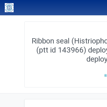
Ribbon seal (Histriopho
(ptt id 143966) depl
deplo