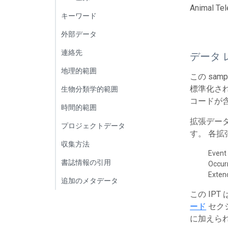
Animal Tel
キーワード
外部データ
連絡先
データ 
地理的範囲
この sa
標準化され
生物分類学的範囲
コードが
時間的範囲
拡張デー
プロジェクトデータ
す。 各
収集方法
Event
書誌情報の引用
Occur
Exte
追加のメタデータ
この IP
ード
セク
に加えら