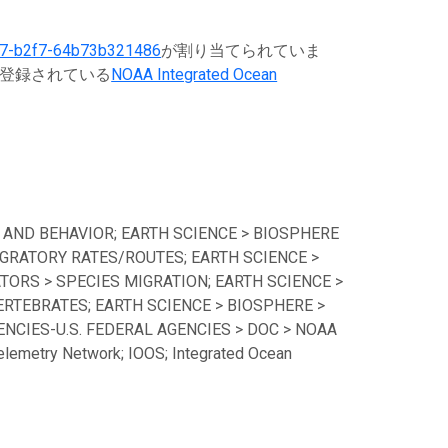
67-b2f7-64b73b321486
が割り当てられていま
に登録されている
NOAA Integrated Ocean
 AND BEHAVIOR; EARTH SCIENCE > BIOSPHERE
GRATORY RATES/ROUTES; EARTH SCIENCE >
TORS > SPECIES MIGRATION; EARTH SCIENCE >
ERTEBRATES; EARTH SCIENCE > BIOSPHERE >
CIES-U.S. FEDERAL AGENCIES > DOC > NOAA
lemetry Network; IOOS; Integrated Ocean