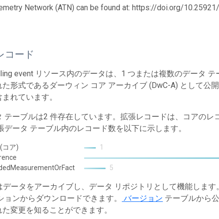
emetry Network (ATN) can be found at: https://doi.org/10.259
レコード
mpling event リソース内のデータは、1 つまたは複数のデ
た形式であるダーウィン コア アーカイブ (DwC-A) として公
含まれています。
タ テーブルは2 件存在しています。拡張レコードは、コアの
拡張データ テーブル内のレコード数を以下に示します。
 (コア)
1
rence
ndedMeasurementOrFact
5
T はデータをアーカイブし、データ リポジトリとして機能しま
ションからダウンロードできます。
バージョン
テーブルから公
れた変更を知ることができます。