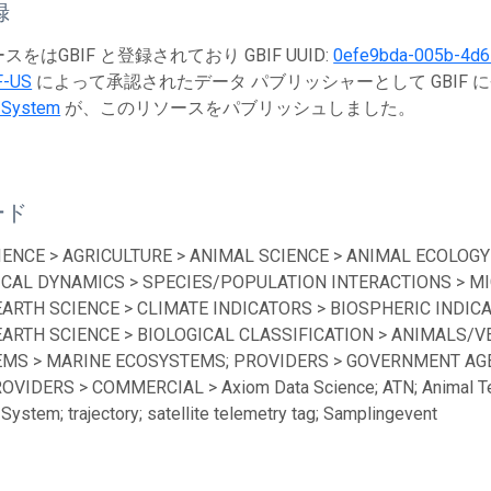
録
をはGBIF と登録されており GBIF UUID:
0efe9bda-005b-4d
F-US
によって承認されたデータ パブリッシャーとして GBIF 
 System
が、このリソースをパブリッシュしました。
ード
IENCE > AGRICULTURE > ANIMAL SCIENCE > ANIMAL ECOLOGY
ICAL DYNAMICS > SPECIES/POPULATION INTERACTIONS > MI
EARTH SCIENCE > CLIMATE INDICATORS > BIOSPHERIC INDICA
EARTH SCIENCE > BIOLOGICAL CLASSIFICATION > ANIMALS/V
MS > MARINE ECOSYSTEMS; PROVIDERS > GOVERNMENT AGEN
ROVIDERS > COMMERCIAL > Axiom Data Science; ATN; Animal Te
System; trajectory; satellite telemetry tag; Samplingevent