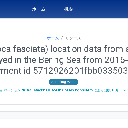
ホーム
概要
ホーム
リソース
ca fasciata) location data from a
oyed in the Bering Sea from 2016
yment id 5712926201fbb03350
Sampling event
最新バージョン
NOAA Integrated Ocean Observing System
により出版
10月 3, 20