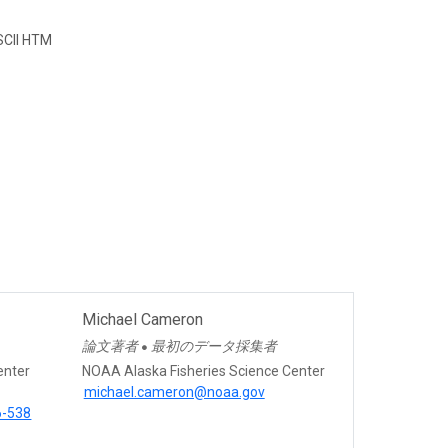
CII HTM
Michael Cameron
論文著者
最初のデータ採集者
●
enter
NOAA Alaska Fisheries Science Center
michael.cameron@noaa.gov
6-538