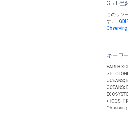
GBIF登
このリソース
す。
GBI
Observing
キーワ
EARTH SC
> ECOLOG
OCEANS; 
OCEANS; 
ECOSYSTE
> IOOS; P
Observing 