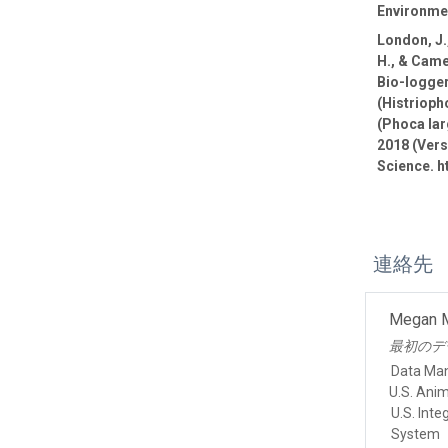
Environmen
London, J.,
H., & Came
Bio-logge
(Histrioph
(Phoca lar
2018 (Vers
Science. h
連絡先
Megan 
最初のデ
Data Ma
U.S. Ani
U.S. Int
System