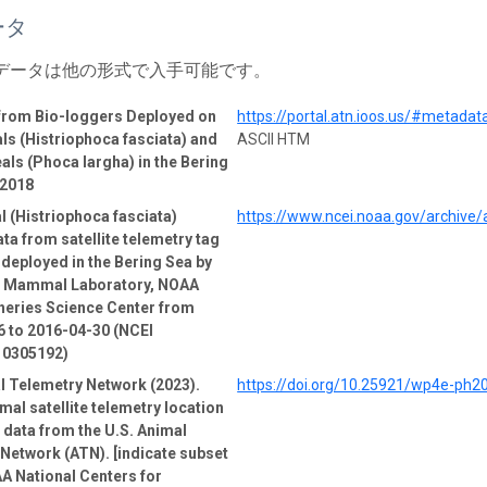
ータ
 データは他の形式で入手可能です。
 from Bio-loggers Deployed on
https://portal.atn.ioos.us/#metad
ls (Histriophoca fasciata) and
ASCII HTM
als (Phoca largha) in the Bering
-2018
l (Histriophoca fasciata)
https://www.ncei.noaa.gov/archive
ata from satellite telemetry tag
 deployed in the Bering Sea by
e Mammal Laboratory, NOAA
heries Science Center from
 to 2016-04-30 (NCEI
 0305192)
l Telemetry Network (2023).
https://doi.org/10.25921/wp4e-ph2
mal satellite telemetry location
e data from the U.S. Animal
Network (ATN). [indicate subset
A National Centers for