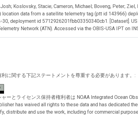
Josh; Koslovsky, Stacie; Cameron, Michael; Boveng, Peter; Ziel, 
) location data from a satellite telemetry tag (ptt id 143966) d
-30, deployment id 5712926201fbb03350340cb1. [Dataset]. US
Telemetry Network (ATN). Accessed via the OBIS-USA IPT on I
権利に関する下記ステートメントを尊重する必要があります。:
とライセンス保持者権利者は NOAA Integrated Ocean Observing Sy
ublisher has waived all rights to these data and has dedicated th
fy, distribute and use the work, including for commercial purposes