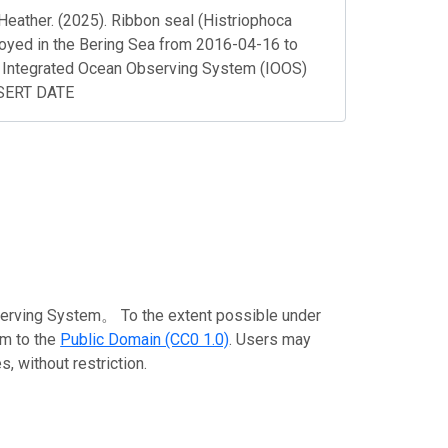
Heather. (2025). Ribbon seal (Histriophoca
eployed in the Bering Sea from 2016-04-16 to
 Integrated Ocean Observing System (IOOS)
NSERT DATE
stem。 To the extent possible under
em to the
Public Domain (CC0 1.0)
. Users may
, without restriction.