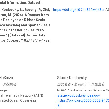
tal Information. Dataset.
 Koslovsky, S., Boveng, P., Ziel,
https://doi.org/10.24431/rw1k8er
AS
ron, M. (2024). A Dataset from
rs Deployed on Ribbon Seals
oca fasciata) and Spotted Seals
gha) in the Bering Sea, 2005-
ion 1) [Data set]. Axiom Data
ttps://doi.org/10.24431/rw1k8er
McKinzie
Stacie Koslovsky
ータ採集者
論文著者
最初のデータ採集者
●
nager
NOAA Alaska Fisheries Science C
mal Telemetry Network (ATN)
stacie.koslovsky@noaa.gov
egrated Ocean Observing
https://orcid.org/0000-0002-947
3