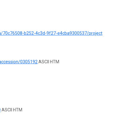
ata/70c76508-b252-4c3d-9f27-e4cba9300537/project
/accession/0305192
ASCII HTM
0
ASCII HTM