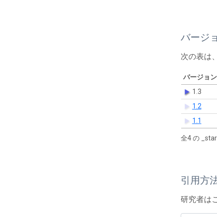
バージ
次の表は
バージョン
1.3
1.2
1.1
全4 の _s
引用方
研究者は