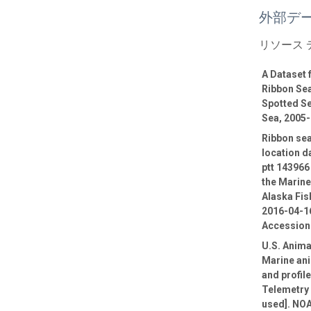
外部デ
リソース
A Dataset
Ribbon Sea
Spotted Se
Sea, 2005
Ribbon sea
location d
ptt 143966
the Marin
Alaska Fis
2016-04-16
Accession
U.S. Anima
Marine ani
and profil
Telemetry 
used]. NOA