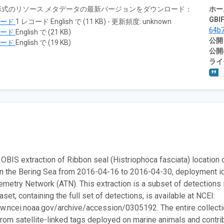
RTF 形式のリソース メタデータの最新バージョンをダウンロード：
ホー
GBIF
ロード
1 レコード English で (11 KB) - 更新頻度: unknown
64b
ロード
English で (21 KB)
公開
ロード
English で (19 KB)
公開
ライ
 OBIS extraction of Ribbon seal (Histriophoca fasciata) location 
in the Bering Sea from 2016-04-16 to 2016-04-30, deployment
emetry Network (ATN). This extraction is a subset of detections 
set, containing the full set of detections, is available at NCEI:
w.ncei.noaa.gov/archive/accession/0305192. The entire collection
from satellite-linked tags deployed on marine animals and contrib