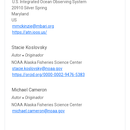
U.S. Integrated Ocean Observing System
20910 Silver Spring
Maryland
US
mmckinzie@mbari.org
https://atn.ioos.us/
Stacie Koslovsky
Autor
Originador
●
NOAA Alaska Fisheries Science Center
stacie.koslovsky@noaa.gov
https://orcid.org/0000-0002-9476-5383
Michael Cameron
Autor
Originador
●
NOAA Alaska Fisheries Science Center
michael.cameron@noaa.gov