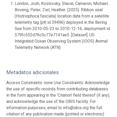
London, Josh; Koslovsky, Stacie; Cameron, Michael;
Boveng, Peter; Ziel, Heather. (2025). Ribbon seal
(Histriophoca fasciata) location data from a satellite
telemetry tag (ptt id 39496) deployed in the Bering
Sea from 2010-05-23 to 2010-12-16, deployment id
579fc552d76c5c77e7141ae5. [Dataset]. US
Integrated Ocean Observing System (IOOS) Animal
Telemetry Network (ATN).
Metadatos adicionales
Access Constraints: none Use Constraints: Acknowledge
the use of specific records from contributing databases
in the form appearing in the 'Citation' field thereof (if any);
and acknowledge the use of the OBIS facility. For
information purposes, email to info@obis.org the full
citation of any publication made (printed or electronic)