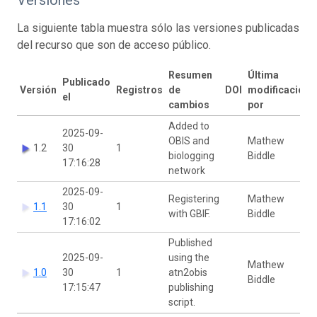
La siguiente tabla muestra sólo las versiones publicadas
del recurso que son de acceso público.
Resumen
Última
Publicado
Versión
Registros
de
DOI
modificación
el
cambios
por
Added to
2025-09-
OBIS and
Mathew
1.2
30
1
biologging
Biddle
17:16:28
network
2025-09-
Registering
Mathew
1.1
30
1
with GBIF.
Biddle
17:16:02
Published
2025-09-
using the
Mathew
1.0
30
1
atn2obis
Biddle
17:15:47
publishing
script.