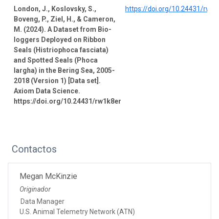
London, J., Koslovsky, S.,
https://doi.org/10.24431/rw1
Boveng, P., Ziel, H., & Cameron,
M. (2024). A Dataset from Bio-
loggers Deployed on Ribbon
Seals (Histriophoca fasciata)
and Spotted Seals (Phoca
largha) in the Bering Sea, 2005-
2018 (Version 1) [Data set].
Axiom Data Science.
https://doi.org/10.24431/rw1k8er
Contactos
Megan McKinzie
Originador
Data Manager
U.S. Animal Telemetry Network (ATN)