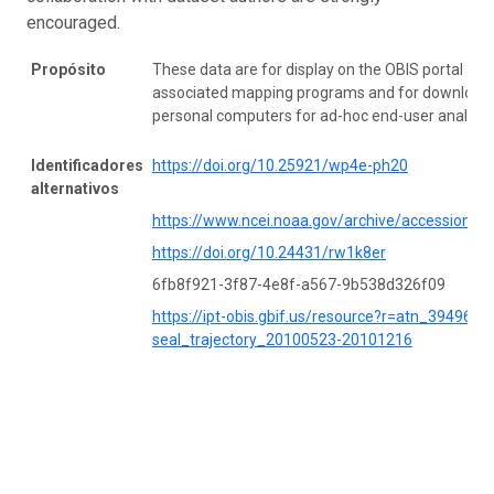
encouraged.
Propósito
These data are for display on the OBIS portal and
associated mapping programs and for download 
personal computers for ad-hoc end-user analysis
Identificadores
https://doi.org/10.25921/wp4e-ph20
alternativos
https://www.ncei.noaa.gov/archive/accession/0
https://doi.org/10.24431/rw1k8er
6fb8f921-3f87-4e8f-a567-9b538d326f09
https://ipt-obis.gbif.us/resource?r=atn_39496_r
seal_trajectory_20100523-20101216