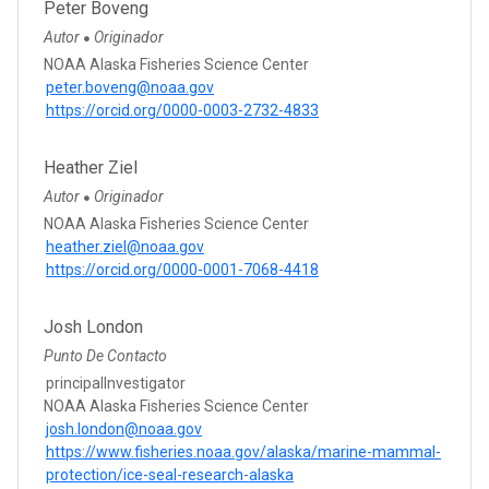
Peter Boveng
Autor
Originador
●
NOAA Alaska Fisheries Science Center
peter.boveng@noaa.gov
https://orcid.org/0000-0003-2732-4833
Heather Ziel
Autor
Originador
●
NOAA Alaska Fisheries Science Center
heather.ziel@noaa.gov
https://orcid.org/0000-0001-7068-4418
Josh London
Punto De Contacto
principalInvestigator
NOAA Alaska Fisheries Science Center
josh.london@noaa.gov
https://www.fisheries.noaa.gov/alaska/marine-mammal-
protection/ice-seal-research-alaska