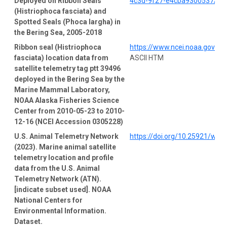
Deployed on Ribbon Seals
4c3d-9f27-e4cba9300537/pro
(Histriophoca fasciata) and
Spotted Seals (Phoca largha) in
the Bering Sea, 2005-2018
Ribbon seal (Histriophoca
https://www.ncei.noaa.gov/a
fasciata) location data from
ASCII HTM
satellite telemetry tag ptt 39496
deployed in the Bering Sea by the
Marine Mammal Laboratory,
NOAA Alaska Fisheries Science
Center from 2010-05-23 to 2010-
12-16 (NCEI Accession 0305228)
U.S. Animal Telemetry Network
https://doi.org/10.25921/wp4
(2023). Marine animal satellite
telemetry location and profile
data from the U.S. Animal
Telemetry Network (ATN).
[indicate subset used]. NOAA
National Centers for
Environmental Information.
Dataset.