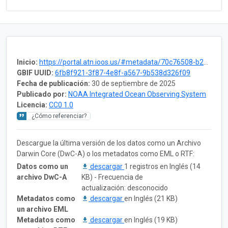
Inicio:
https://portal.atn.ioos.us/#metadata/70c76508-b252-4c3d-9f27-e4cba9300537/project
GBIF UUID:
6fb8f921-3f87-4e8f-a567-9b538d326f09
Fecha de publicación:
30 de septiembre de 2025
Publicado por:
NOAA Integrated Ocean Observing System
Licencia:
CC0 1.0
¿Cómo referenciar?
Descargue la última versión de los datos como un Archivo
Darwin Core (DwC-A) o los metadatos como EML o RTF:
Datos como un
descargar
1 registros en Inglés (14
archivo DwC-A
KB) - Frecuencia de
actualización: desconocido
Metadatos como
descargar
en Inglés (21 KB)
un archivo EML
Metadatos como
descargar
en Inglés (19 KB)