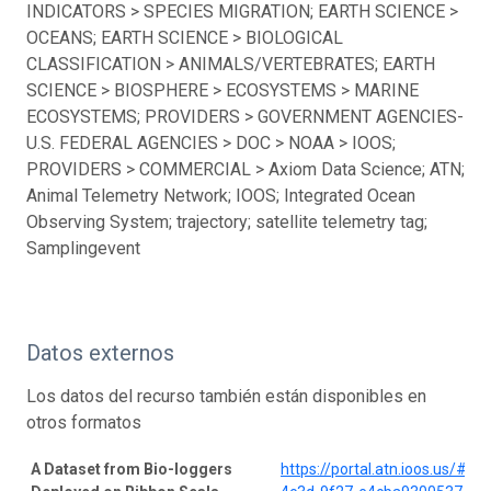
INDICATORS > SPECIES MIGRATION; EARTH SCIENCE >
OCEANS; EARTH SCIENCE > BIOLOGICAL
CLASSIFICATION > ANIMALS/VERTEBRATES; EARTH
SCIENCE > BIOSPHERE > ECOSYSTEMS > MARINE
ECOSYSTEMS; PROVIDERS > GOVERNMENT AGENCIES-
U.S. FEDERAL AGENCIES > DOC > NOAA > IOOS;
PROVIDERS > COMMERCIAL > Axiom Data Science; ATN;
Animal Telemetry Network; IOOS; Integrated Ocean
Observing System; trajectory; satellite telemetry tag;
Samplingevent
Datos externos
Los datos del recurso también están disponibles en
otros formatos
A Dataset from Bio-loggers
https://portal.atn.ioos.us/#