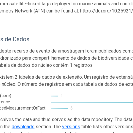
from satellite-linked tags deployed on marine animals and contrib
emetry Network (ATN) can be found at: https://doi.org/10.259
os de Dados
deste recurso de evento de amostragem foram publicados como
adronizado para compartilhamento de dados de biodiversidade 
abela de dados do núcleo contém 1 registros.
istem 2 tabelas de dados de extensão. Um registro de extensã
o núcleo. O número de registros em cada tabela de dados de exte
(core)
1
rence
ndedMeasurementOrFact
6
rchives the data and thus serves as the data repository. The data
in the
downloads
section. The
versions
table lists other version