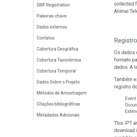
collected 
GBIF Registration
Animal Tel
Palavras-chave
Dados externos
Contatos
Registr
Cobertura Geográfica
Os dados 
formato p
Cobertura Taxonômica
dados. A t
Cobertura Temporal
Também ex
Dados Sobre o Projeto
registro d
Métodos de Amostragem
Event 
Citações bibliográficas
Occur
Exte
Metadados Adicionais
This IPT a
download 