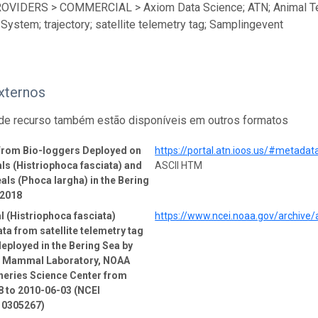
ROVIDERS > COMMERCIAL > Axiom Data Science; ATN; Animal Te
System; trajectory; satellite telemetry tag; Samplingevent
xternos
de recurso também estão disponíveis em outros formatos
 from Bio-loggers Deployed on
https://portal.atn.ioos.us/#metad
ls (Histriophoca fasciata) and
ASCII HTM
als (Phoca largha) in the Bering
-2018
l (Histriophoca fasciata)
https://www.ncei.noaa.gov/archive
ata from satellite telemetry tag
deployed in the Bering Sea by
e Mammal Laboratory, NOAA
heries Science Center from
 to 2010-06-03 (NCEI
 0305267)