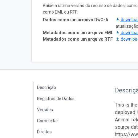
Baixe a última versão do recurso de dados, com
como EML ou RTF:
Dados como um arquivo DwC-A
downlo
atualizaçã
Metadados como um arquivo EML
downlo
Metadados como um arquivo RTF
downlo
Descrição
Descriç
Registros de Dados
This is the
Versões
deployed 
Animal Tel
Como citar
source data
Direitos
https://ww