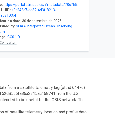
o:
https://portal.atn.ioos.us/#metadata/70c76508-b252-4c3d-9f27-e4cba9300537/project
 UUID:
e0df43c7-cd82-4d3f-8213-
69b8103bf
ication date:
30 de setembro de 2025
ished by:
NOAA Integrated Ocean Observing
tem
nça:
CC0 1.0
Como citar
ata from a satellite telemetry tag (ptt id 64476)
id 52d8556fa86a2315ac168741 from the U.S.
intended to be useful for the OBIS network. The
 of satellite telemetry location and profile data