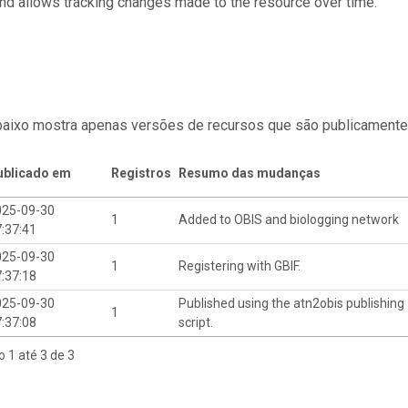
and allows tracking changes made to the resource over time.
baixo mostra apenas versões de recursos que são publicamente
ublicado em
Registros
Resumo das mudanças
025-09-30
1
Added to OBIS and biologging network
:37:41
025-09-30
1
Registering with GBIF.
:37:18
025-09-30
Published using the atn2obis publishing
1
:37:08
script.
o 1 até 3 de 3