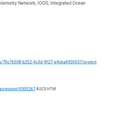
lemetry Network; IOOS; Integrated Ocean
ata/70c76508-b252-4c3d-9f27-e4cba9300537/project
/accession/0305267
ASCII HTM