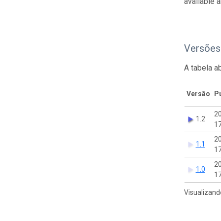
available 
Versões
A tabela a
Versão
P
2
1.2
17
2
1.1
17
2
1.0
17
Visualizand