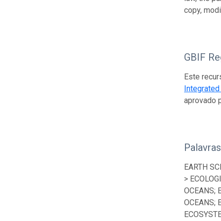
copy, modi
GBIF Reg
Este recur
Integrate
aprovado 
Palavra
EARTH SC
> ECOLOG
OCEANS; 
OCEANS; 
ECOSYSTE