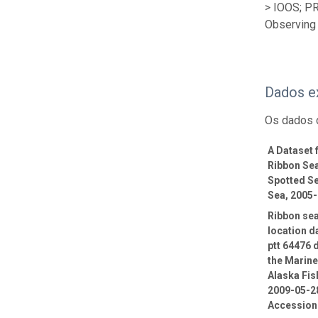
> IOOS; P
Observing 
Dados e
Os dados 
A Dataset
Ribbon Sea
Spotted Se
Sea, 2005
Ribbon sea
location d
ptt 64476 
the Marin
Alaska Fis
2009-05-28
Accession