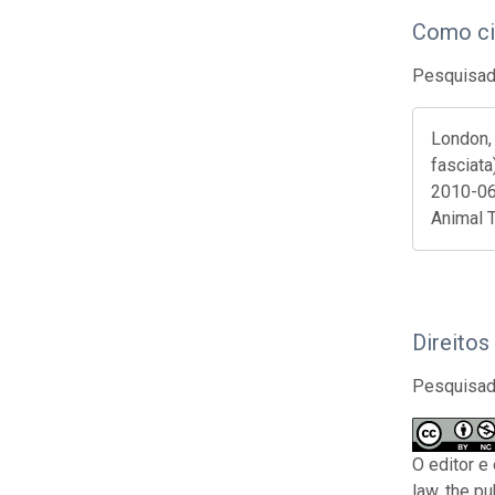
Como ci
Pesquisado
London, 
fasciata
2010-06
Animal 
Direitos
Pesquisado
O editor e
law, the p