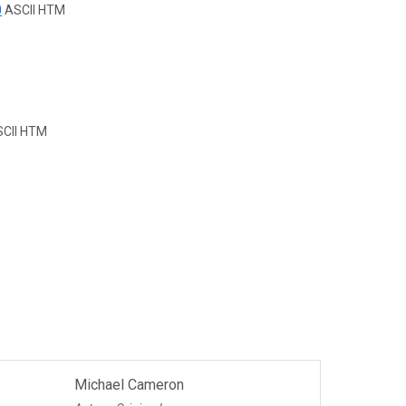
0
ASCII HTM
CII HTM
Michael Cameron