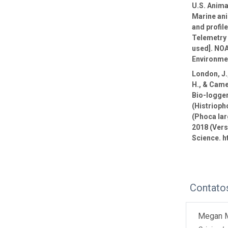
U.S. Anima
Marine ani
and profil
Telemetry 
used]. NOA
Environmen
London, J.,
H., & Came
Bio-logge
(Histrioph
(Phoca lar
2018 (Vers
Science. h
Contato
Megan 