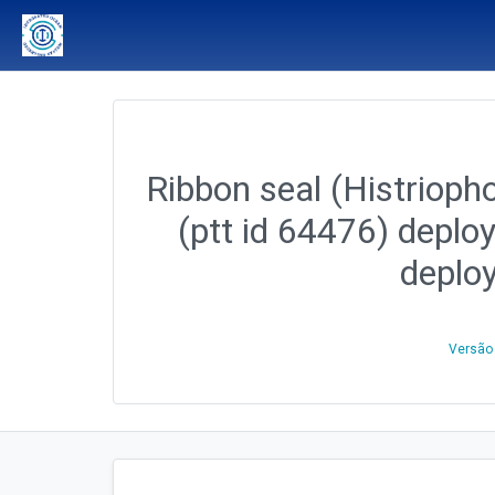
Ribbon seal (Histriopho
(ptt id 64476) deplo
deplo
Versão 