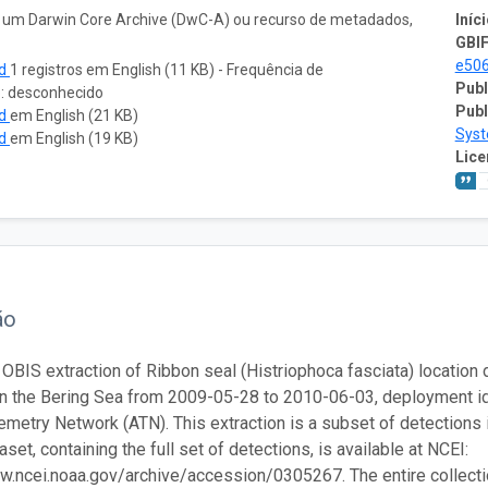
o um Darwin Core Archive (DwC-A) ou recurso de metadados,
Iníci
GBIF
e50
ad
1 registros em English (11 KB) - Frequência de
Publ
o: desconhecido
Publ
ad
em English (21 KB)
Sys
ad
em English (19 KB)
Lice
ão
 OBIS extraction of Ribbon seal (Histriophoca fasciata) location d
in the Bering Sea from 2009-05-28 to 2010-06-03, deployment 
emetry Network (ATN). This extraction is a subset of detections 
set, containing the full set of detections, is available at NCEI:
w.ncei.noaa.gov/archive/accession/0305267. The entire collection