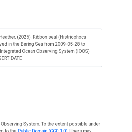
Heather. (2025). Ribbon seal (Histriophoca
loyed in the Bering Sea from 2009-05-28 to
Integrated Ocean Observing System (IOOS)
NSERT DATE
n Observing System. To the extent possible under
em to the
Public Domain (CC0 1.0)
. Users may