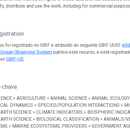
fy, distribute and use the work, including for commercial purposes
istration
so foi registrado no GBIF e atribuído ao seguinte GBIF UUID:
e0d
d Ocean Observing System
publica este recurso, e está registr
por
GBIF-US
.
s-chave
IENCE > AGRICULTURE > ANIMAL SCIENCE > ANIMAL ECOLOGY
ICAL DYNAMICS > SPECIES/POPULATION INTERACTIONS > MI
EARTH SCIENCE > CLIMATE INDICATORS > BIOSPHERIC INDICA
EARTH SCIENCE > BIOLOGICAL CLASSIFICATION > ANIMALS/V
MS > MARINE ECOSYSTEMS; PROVIDERS > GOVERNMENT AGEN