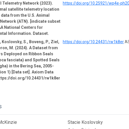
l Telemetry Network (2023).
https://doi.org/10.25921/wp4e-ph2
mal satellite telemetry location
e data from the U.S. Animal
Network (ATN). [indicate subset
A National Centers for
tal Information. Dataset.
 Koslovsky, S., Boveng, P., Ziel,
https://doi.org/10.24431/rw1k8er
AS
ron, M. (2024). A Dataset from
rs Deployed on Ribbon Seals
oca fasciata) and Spotted Seals
gha) in the Bering Sea, 2005-
ion 1) [Data set]. Axiom Data
ttps://doi.org/10.24431/rw1k8er
s
McKinzie
Stacie Koslovsky