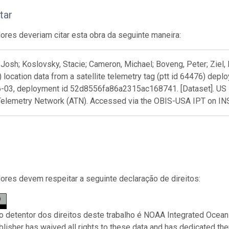
tar
res deveriam citar esta obra da seguinte maneira:
Josh; Koslovsky, Stacie; Cameron, Michael; Boveng, Peter; Ziel, 
) location data from a satellite telemetry tag (ptt id 64476) dep
-03, deployment id 52d8556fa86a2315ac168741. [Dataset]. US 
Telemetry Network (ATN). Accessed via the OBIS-USA IPT on I
res devem respeitar a seguinte declaração de direitos:
 o detentor dos direitos deste trabalho é NOAA Integrated Ocea
ublisher has waived all rights to these data and has dedicated th