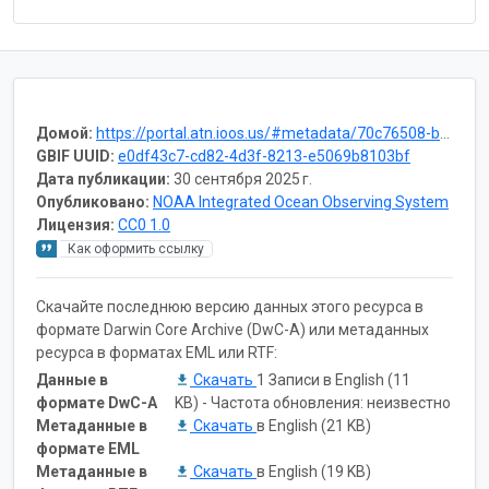
Домой:
https://portal.atn.ioos.us/#metadata/70c76508-b252-4c3d-9f27-e4cba9300537/project
GBIF UUID:
e0df43c7-cd82-4d3f-8213-e5069b8103bf
Дата публикации:
30 сентября 2025 г.
Опубликовано:
NOAA Integrated Ocean Observing System
Лицензия:
CC0 1.0
Как оформить ссылку
Скачайте последнюю версию данных этого ресурса в
формате Darwin Core Archive (DwC-A) или метаданных
ресурса в форматах EML или RTF:
Данные в
Скачать
1 Записи в English (11
формате DwC-A
KB) - Частота обновления: неизвестно
Метаданные в
Скачать
в English (21 KB)
формате EML
Метаданные в
Скачать
в English (19 KB)