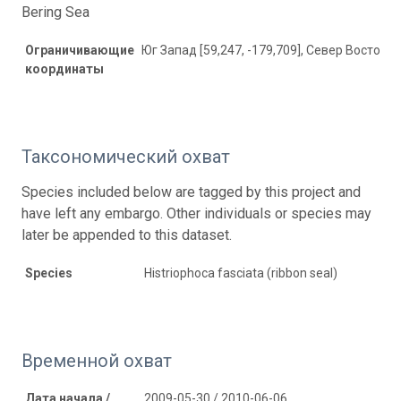
Bering Sea
Ограничивающие
Юг Запад [59,247, -179,709], Север Восток [6
координаты
Таксономический охват
Species included below are tagged by this project and
have left any embargo. Other individuals or species may
later be appended to this dataset.
Species
Histriophoca fasciata (ribbon seal)
Временной охват
Дата начала /
2009-05-30 / 2010-06-06