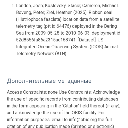
London, Josh; Koslovsky, Stacie; Cameron, Michael;
Boveng, Peter; Ziel, Heather. (2025). Ribbon seal
(Histriophoca fasciata) location data from a satellite
telemetry tag (ptt id 64476) deployed in the Bering
Sea from 2009-05-28 to 2010-06-03, deployment id
52d8556fa86a2315ac168741. [Dataset]. US
Integrated Ocean Observing System (IOOS) Animal
Telemetry Network (ATN).
Дополнительные метаданные
Access Constraints: none Use Constraints: Acknowledge
the use of specific records from contributing databases
in the form appearing in the 'Citation' field thereof (if any);
and acknowledge the use of the OBIS facility. For
information purposes, email to info@obis.org the full
citation of any publication made (printed or electronic)