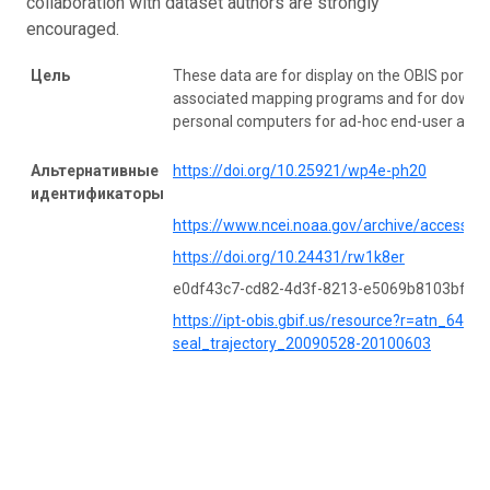
collaboration with dataset authors are strongly
encouraged.
Цель
These data are for display on the OBIS portal
associated mapping programs and for downlo
personal computers for ad-hoc end-user analy
Альтернативные
https://doi.org/10.25921/wp4e-ph20
идентификаторы
https://www.ncei.noaa.gov/archive/accessio
https://doi.org/10.24431/rw1k8er
e0df43c7-cd82-4d3f-8213-e5069b8103bf
https://ipt-obis.gbif.us/resource?r=atn_6447
seal_trajectory_20090528-20100603