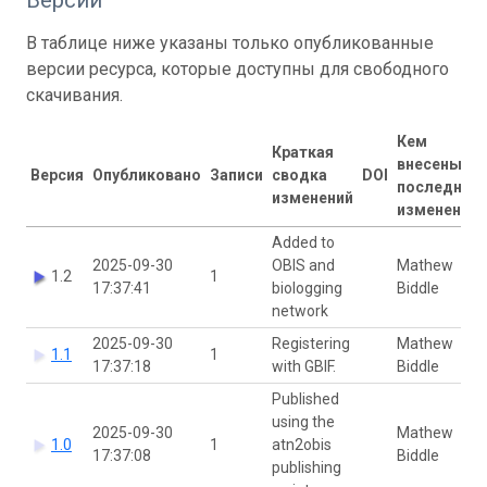
В таблице ниже указаны только опубликованные
версии ресурса, которые доступны для свободного
скачивания.
Кем
Краткая
внесены
Версия
Опубликовано
Записи
сводка
DOI
последние
изменений
изменения
Added to
2025-09-30
OBIS and
Mathew
1.2
1
17:37:41
biologging
Biddle
network
2025-09-30
Registering
Mathew
1.1
1
17:37:18
with GBIF.
Biddle
Published
using the
2025-09-30
Mathew
1.0
1
atn2obis
17:37:08
Biddle
publishing