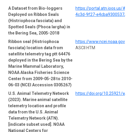
A Dataset from Bio-loggers
https://portal.atn.ioos.us/#
Deployed on Ribbon Seals
4c3d-9f27-e4cba9300537/pro
(Histriophoca fasciata) and
Spotted Seals (Phoca largha) in
the Bering Sea, 2005-2018
Ribbon seal (Histriophoca
https://www.ncei.noaa.gov/a
fasciata) location data from
ASCII HTM
satellite telemetry tag ptt 64476
deployed in the Bering Sea by the
Marine Mammal Laboratory,
NOAA Alaska Fisheries Science
Center from 2009-05-28 to 2010-
06-03 (NCEI Accession 0305267)
U.S. Animal Telemetry Network
https://doi.org/10.25921/wp4
(2023). Marine animal satellite
telemetry location and profile
data from the U.S. Animal
Telemetry Network (ATN).
[indicate subset used]. NOAA
National Centers for