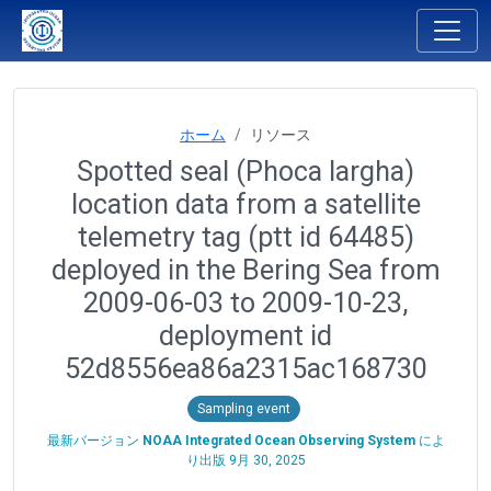
ホーム
リソース
Spotted seal (Phoca largha)
location data from a satellite
telemetry tag (ptt id 64485)
deployed in the Bering Sea from
2009-06-03 to 2009-10-23,
deployment id
52d8556ea86a2315ac168730
Sampling event
最新バージョン
NOAA Integrated Ocean Observing System
によ
り出版
9月 30, 2025