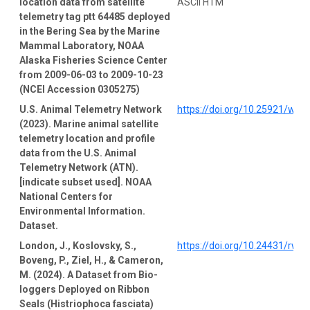
location data from satellite
ASCII HTM
telemetry tag ptt 64485 deployed
in the Bering Sea by the Marine
Mammal Laboratory, NOAA
Alaska Fisheries Science Center
from 2009-06-03 to 2009-10-23
(NCEI Accession 0305275)
U.S. Animal Telemetry Network
https://doi.org/10.25921/wp4
(2023). Marine animal satellite
telemetry location and profile
data from the U.S. Animal
Telemetry Network (ATN).
[indicate subset used]. NOAA
National Centers for
Environmental Information.
Dataset.
London, J., Koslovsky, S.,
https://doi.org/10.24431/rw1
Boveng, P., Ziel, H., & Cameron,
M. (2024). A Dataset from Bio-
loggers Deployed on Ribbon
Seals (Histriophoca fasciata)