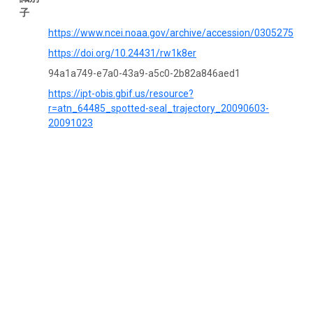
子
https://www.ncei.noaa.gov/archive/accession/0305275
https://doi.org/10.24431/rw1k8er
94a1a749-e7a0-43a9-a5c0-2b82a846aed1
https://ipt-obis.gbif.us/resource?
r=atn_64485_spotted-seal_trajectory_20090603-
20091023