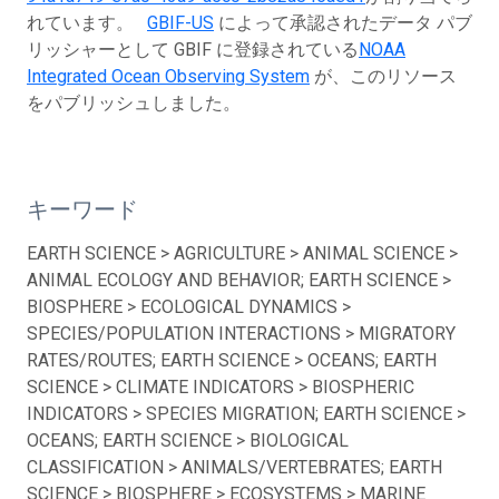
れています。
GBIF-US
によって承認されたデータ パブ
リッシャーとして GBIF に登録されている
NOAA
Integrated Ocean Observing System
が、このリソース
をパブリッシュしました。
キーワード
EARTH SCIENCE > AGRICULTURE > ANIMAL SCIENCE >
ANIMAL ECOLOGY AND BEHAVIOR; EARTH SCIENCE >
BIOSPHERE > ECOLOGICAL DYNAMICS >
SPECIES/POPULATION INTERACTIONS > MIGRATORY
RATES/ROUTES; EARTH SCIENCE > OCEANS; EARTH
SCIENCE > CLIMATE INDICATORS > BIOSPHERIC
INDICATORS > SPECIES MIGRATION; EARTH SCIENCE >
OCEANS; EARTH SCIENCE > BIOLOGICAL
CLASSIFICATION > ANIMALS/VERTEBRATES; EARTH
SCIENCE > BIOSPHERE > ECOSYSTEMS > MARINE