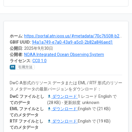
ホーム:
https://portal.atn.ioos.us/#metadata/70c76508-b252-4c3d-9f27-e4cba9300537/project
GBIF UUID:
94a1a749-e7a0-43a9-a5c0-2b82a846aed1
公開日:
2025年9月30日
公開者:
NOAA Integrated Ocean Observing System
ライセンス:
CC0 1.0
引用方法
DwC-A形式のリソース データまたは EML / RTF 形式のリソー
ス メタデータの最新バージョンをダウンロード：
DwC ファイルとし
ダウンロード
1 レコード English で
てのデータ
(28 KB) - 更新頻度: unknown
EML ファイルとし
ダウンロード
English で (21 KB)
てのメタデータ
RTF ファイルとし
ダウンロード
English で (19 KB)
てのメタデータ