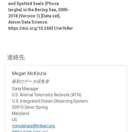
and Spotted Seals (Phoca
largha) in the Bering Sea, 2005-
2018 (Version 1) [Data set].
Axiom Data Science.
https://doi.org/10.24431/rw1k8er
連絡先
Megan McKinzie
最初のデータ採集者
Data Manager
U.S. Animal Telemetry Network (ATN)
U.S. Integrated Ocean Observing System
20910 Silver Spring
Maryland
US
mmckinzie@mbari.org
https://atn.ioos.us/