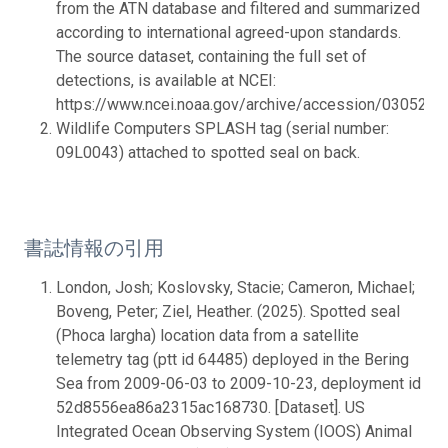
from the ATN database and filtered and summarized
according to international agreed-upon standards.
The source dataset, containing the full set of
detections, is available at NCEI:
https://www.ncei.noaa.gov/archive/accession/0305275.
Wildlife Computers SPLASH tag (serial number:
09L0043) attached to spotted seal on back.
書誌情報の引用
London, Josh; Koslovsky, Stacie; Cameron, Michael;
Boveng, Peter; Ziel, Heather. (2025). Spotted seal
(Phoca largha) location data from a satellite
telemetry tag (ptt id 64485) deployed in the Bering
Sea from 2009-06-03 to 2009-10-23, deployment id
52d8556ea86a2315ac168730. [Dataset]. US
Integrated Ocean Observing System (IOOS) Animal