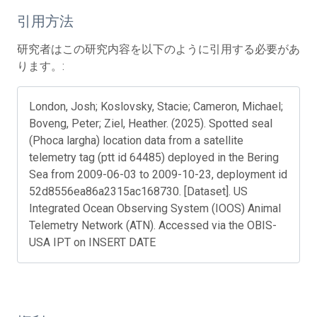
引用方法
研究者はこの研究内容を以下のように引用する必要があ
ります。:
London, Josh; Koslovsky, Stacie; Cameron, Michael;
Boveng, Peter; Ziel, Heather. (2025). Spotted seal
(Phoca largha) location data from a satellite
telemetry tag (ptt id 64485) deployed in the Bering
Sea from 2009-06-03 to 2009-10-23, deployment id
52d8556ea86a2315ac168730. [Dataset]. US
Integrated Ocean Observing System (IOOS) Animal
Telemetry Network (ATN). Accessed via the OBIS-
USA IPT on INSERT DATE