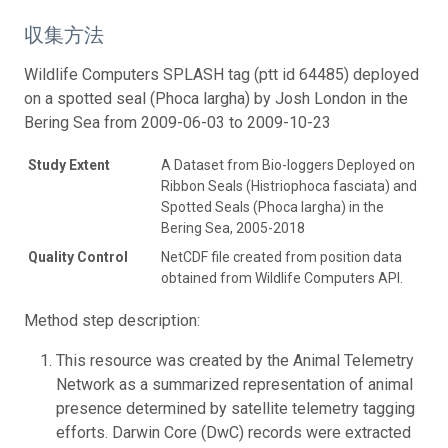
収集方法
Wildlife Computers SPLASH tag (ptt id 64485) deployed
on a spotted seal (Phoca largha) by Josh London in the
Bering Sea from 2009-06-03 to 2009-10-23
Study Extent
A Dataset from Bio-loggers Deployed on
Ribbon Seals (Histriophoca fasciata) and
Spotted Seals (Phoca largha) in the
Bering Sea, 2005-2018
Quality Control
NetCDF file created from position data
obtained from Wildlife Computers API.
Method step description:
This resource was created by the Animal Telemetry
Network as a summarized representation of animal
presence determined by satellite telemetry tagging
efforts. Darwin Core (DwC) records were extracted