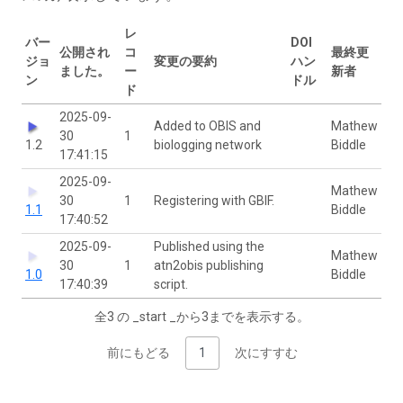
レ
バー
DOI
公開され
コ
最終更
ジョ
変更の要約
ハン
ました。
ー
新者
ン
ドル
ド
2025-09-
Added to OBIS and
Mathew
30
1
1.2
biologging network
Biddle
17:41:15
2025-09-
Mathew
30
1
Registering with GBIF.
1.1
Biddle
17:40:52
2025-09-
Published using the
Mathew
30
1
atn2obis publishing
1.0
Biddle
17:40:39
script.
全3 の _start _から3までを表示する。
前にもどる
1
次にすすむ