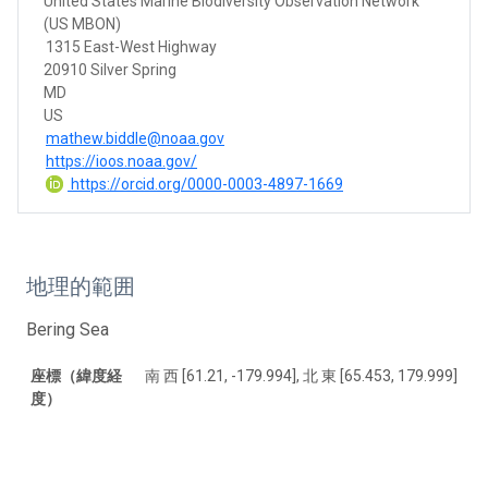
United States Marine Biodiversity Observation Network
(US MBON)
1315 East-West Highway
20910 Silver Spring
MD
US
mathew.biddle@noaa.gov
https://ioos.noaa.gov/
https://orcid.org/0000-0003-4897-1669
地理的範囲
Bering Sea
座標（緯度経
南 西 [61.21, -179.994], 北 東 [65.453, 179.999]
度）