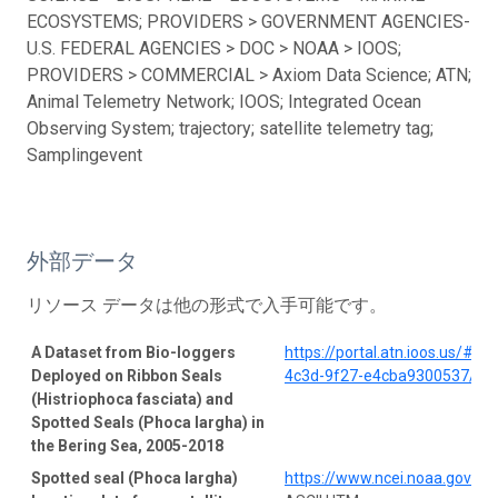
ECOSYSTEMS; PROVIDERS > GOVERNMENT AGENCIES-
U.S. FEDERAL AGENCIES > DOC > NOAA > IOOS;
PROVIDERS > COMMERCIAL > Axiom Data Science; ATN;
Animal Telemetry Network; IOOS; Integrated Ocean
Observing System; trajectory; satellite telemetry tag;
Samplingevent
外部データ
リソース データは他の形式で入手可能です。
A Dataset from Bio-loggers
https://portal.atn.ioos.us/#
Deployed on Ribbon Seals
4c3d-9f27-e4cba9300537/pro
(Histriophoca fasciata) and
Spotted Seals (Phoca largha) in
the Bering Sea, 2005-2018
Spotted seal (Phoca largha)
https://www.ncei.noaa.gov/a