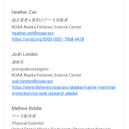
Heather Ziel
論文著者
最初のデータ採集者
●
NOAA Alaska Fisheries Science Center
heather.ziel@noaa.gov
https://orcid.org/0000-0001-7068-4418
Josh London
連絡先
principalInvestigator
NOAA Alaska Fisheries Science Center
josh.london@noaa.gov
https://www.fisheries.noaa.gov/alaska/marine-mammal-
protection/ice-seal-research-alaska
Mathew Biddle
データ配布者
Physical Scientist