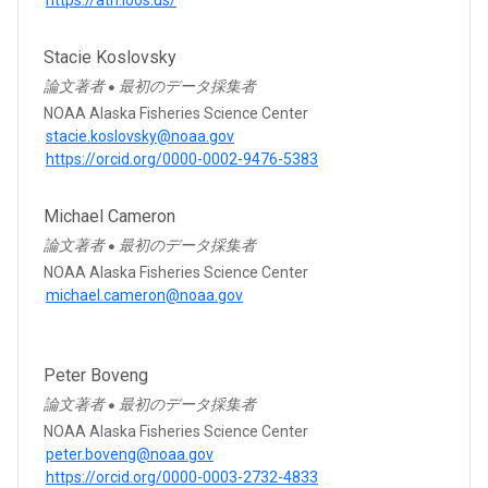
Stacie Koslovsky
論文著者
最初のデータ採集者
●
NOAA Alaska Fisheries Science Center
stacie.koslovsky@noaa.gov
https://orcid.org/0000-0002-9476-5383
Michael Cameron
論文著者
最初のデータ採集者
●
NOAA Alaska Fisheries Science Center
michael.cameron@noaa.gov
Peter Boveng
論文著者
最初のデータ採集者
●
NOAA Alaska Fisheries Science Center
peter.boveng@noaa.gov
https://orcid.org/0000-0003-2732-4833