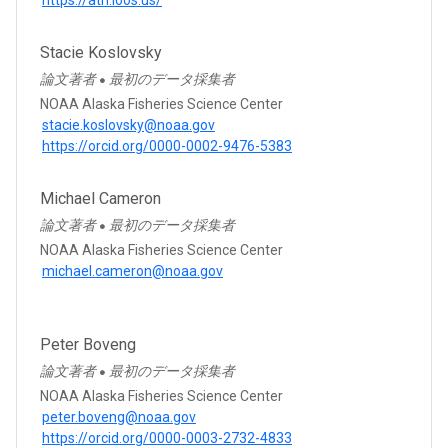
Stacie Koslovsky
論文著者
最初のデータ採集者
●
NOAA Alaska Fisheries Science Center
stacie.koslovsky@noaa.gov
https://orcid.org/0000-0002-9476-5383
Michael Cameron
論文著者
最初のデータ採集者
●
NOAA Alaska Fisheries Science Center
michael.cameron@noaa.gov
Peter Boveng
論文著者
最初のデータ採集者
●
NOAA Alaska Fisheries Science Center
peter.boveng@noaa.gov
https://orcid.org/0000-0003-2732-4833