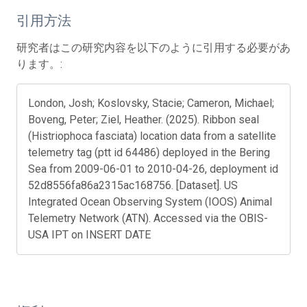
引用方法
研究者はこの研究内容を以下のように引用する必要があ
ります。:
London, Josh; Koslovsky, Stacie; Cameron, Michael;
Boveng, Peter; Ziel, Heather. (2025). Ribbon seal
(Histriophoca fasciata) location data from a satellite
telemetry tag (ptt id 64486) deployed in the Bering
Sea from 2009-06-01 to 2010-04-26, deployment id
52d8556fa86a2315ac168756. [Dataset]. US
Integrated Ocean Observing System (IOOS) Animal
Telemetry Network (ATN). Accessed via the OBIS-
USA IPT on INSERT DATE