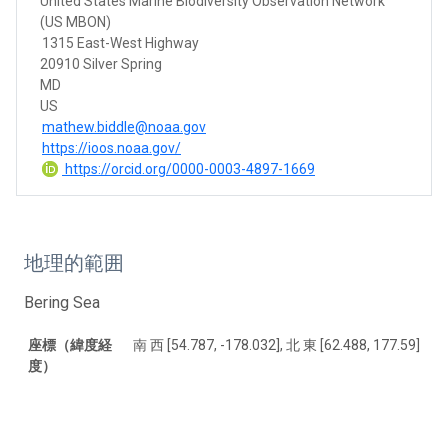
United States Marine Biodiversity Observation Network
(US MBON)
1315 East-West Highway
20910 Silver Spring
MD
US
mathew.biddle@noaa.gov
https://ioos.noaa.gov/
https://orcid.org/0000-0003-4897-1669
地理的範囲
Bering Sea
座標（緯度経
南 西 [54.787, -178.032], 北 東 [62.488, 177.59]
度）