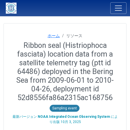
ホーム
リソース
Ribbon seal (Histriophoca
fasciata) location data from a
satellite telemetry tag (ptt id
64486) deployed in the Bering
Sea from 2009-06-01 to 2010-
04-26, deployment id
52d8556fa86a2315ac168756
Sampling event
最新バージョン
NOAA Integrated Ocean Observing System
によ
り出版
10月 3, 2025