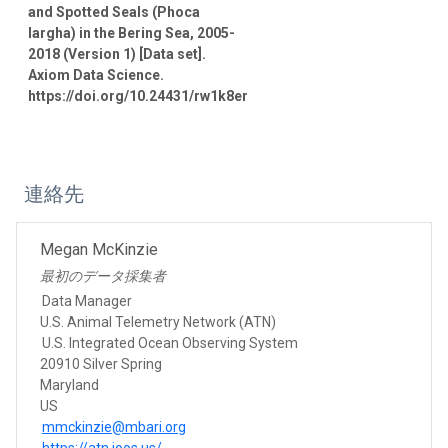
and Spotted Seals (Phoca
largha) in the Bering Sea, 2005-
2018 (Version 1) [Data set].
Axiom Data Science.
https://doi.org/10.24431/rw1k8er
連絡先
Megan McKinzie
最初のデータ採集者
Data Manager
U.S. Animal Telemetry Network (ATN)
U.S. Integrated Ocean Observing System
20910 Silver Spring
Maryland
US
mmckinzie@mbari.org
https://atn.ioos.us/