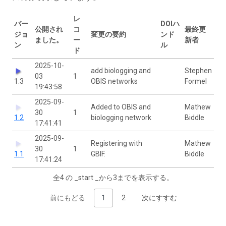
レ
バー
DOIハ
公開され
コ
最終更
ジョ
変更の要約
ンド
ました。
ー
新者
ン
ル
ド
2025-10-
add biologging and
Stephen
03
1
1.3
OBIS networks
Formel
19:43:58
2025-09-
Added to OBIS and
Mathew
30
1
1.2
biologging network
Biddle
17:41:41
2025-09-
Registering with
Mathew
30
1
1.1
GBIF.
Biddle
17:41:24
全4 の _start _から3までを表示する。
前にもどる
1
2
次にすすむ