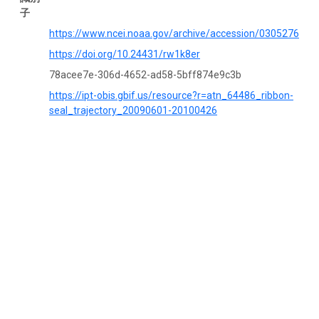
子
https://www.ncei.noaa.gov/archive/accession/0305276
https://doi.org/10.24431/rw1k8er
78acee7e-306d-4652-ad58-5bff874e9c3b
https://ipt-obis.gbif.us/resource?r=atn_64486_ribbon-
seal_trajectory_20090601-20100426