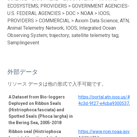
ECOSYSTEMS; PROVIDERS > GOVERNMENT AGENCIES-
U.S. FEDERAL AGENCIES > DOC > NOAA > IOOS;
PROVIDERS > COMMERCIAL > Axiom Data Science; ATN;
Animal Telemetry Network; IOOS; Integrated Ocean
Observing System; trajectory; satellite telemetry tag;
Samplingevent
外部データ
リソース データは他の形式で入手可能です。
A Dataset from Bio-loggers
https://portal.atn.ioos.us/#
Deployed on Ribbon Seals
4c3d-9f27-e4cba9300537/pro
(Histriophoca fasciata) and
Spotted Seals (Phoca largha) in
the Bering Sea, 2005-2018
Ribbon seal (Histriophoca
https://www.ncei.noaa.gov/a