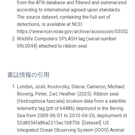
from the ATN database and filtered and summarized
according to international agreed-upon standards.
The source dataset, containing the full set of
detections, is available at NCEI:
https://www.ncei.noaa.gov/archive/accession/0305276.
Wildlife Computers SPLASH tag (serial number:
09L0044) attached to ribbon seal.
書誌情報の引用
London, Josh; Koslovsky, Stacie; Cameron, Michael;
Boveng, Peter; Ziel, Heather. (2025). Ribbon seal
(Histriophoca fasciata) location data from a satellite
telemetry tag (ptt id 64486) deployed in the Bering
Sea from 2009-06-01 to 2010-04-26, deployment id
52d8556fa86a2315ac168756. [Dataset]. US
Integrated Ocean Observing System (IOOS) Animal