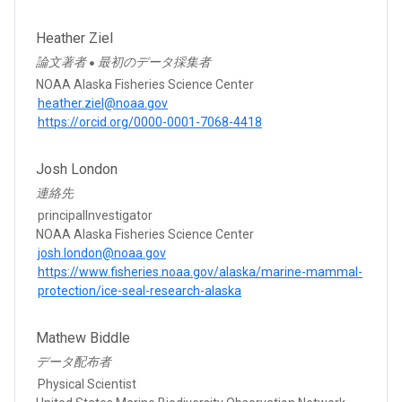
Heather Ziel
論文著者
最初のデータ採集者
●
NOAA Alaska Fisheries Science Center
heather.ziel@noaa.gov
https://orcid.org/0000-0001-7068-4418
Josh London
連絡先
principalInvestigator
NOAA Alaska Fisheries Science Center
josh.london@noaa.gov
https://www.fisheries.noaa.gov/alaska/marine-mammal-
protection/ice-seal-research-alaska
Mathew Biddle
データ配布者
Physical Scientist