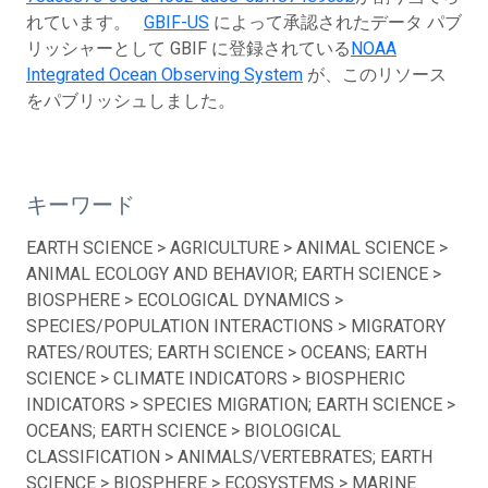
れています。
GBIF-US
によって承認されたデータ パブ
リッシャーとして GBIF に登録されている
NOAA
Integrated Ocean Observing System
が、このリソース
をパブリッシュしました。
キーワード
EARTH SCIENCE > AGRICULTURE > ANIMAL SCIENCE >
ANIMAL ECOLOGY AND BEHAVIOR; EARTH SCIENCE >
BIOSPHERE > ECOLOGICAL DYNAMICS >
SPECIES/POPULATION INTERACTIONS > MIGRATORY
RATES/ROUTES; EARTH SCIENCE > OCEANS; EARTH
SCIENCE > CLIMATE INDICATORS > BIOSPHERIC
INDICATORS > SPECIES MIGRATION; EARTH SCIENCE >
OCEANS; EARTH SCIENCE > BIOLOGICAL
CLASSIFICATION > ANIMALS/VERTEBRATES; EARTH
SCIENCE > BIOSPHERE > ECOSYSTEMS > MARINE