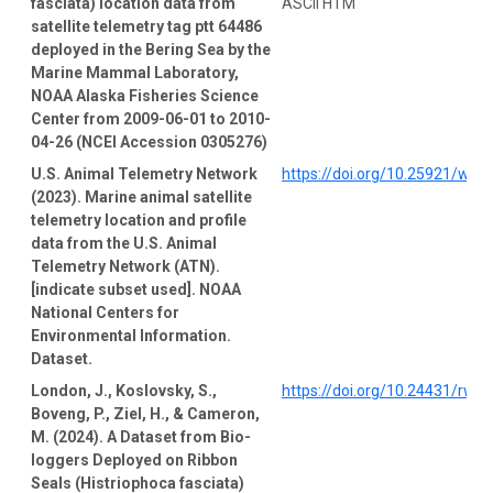
fasciata) location data from
ASCII HTM
satellite telemetry tag ptt 64486
deployed in the Bering Sea by the
Marine Mammal Laboratory,
NOAA Alaska Fisheries Science
Center from 2009-06-01 to 2010-
04-26 (NCEI Accession 0305276)
U.S. Animal Telemetry Network
https://doi.org/10.25921/wp4
(2023). Marine animal satellite
telemetry location and profile
data from the U.S. Animal
Telemetry Network (ATN).
[indicate subset used]. NOAA
National Centers for
Environmental Information.
Dataset.
London, J., Koslovsky, S.,
https://doi.org/10.24431/rw1
Boveng, P., Ziel, H., & Cameron,
M. (2024). A Dataset from Bio-
loggers Deployed on Ribbon
Seals (Histriophoca fasciata)