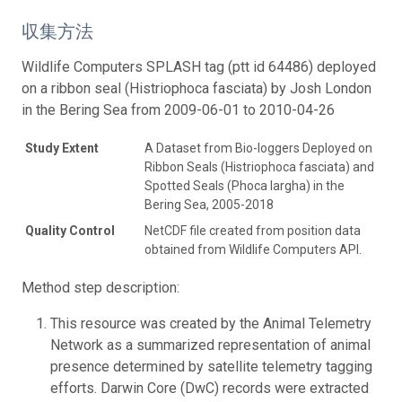
収集方法
Wildlife Computers SPLASH tag (ptt id 64486) deployed
on a ribbon seal (Histriophoca fasciata) by Josh London
in the Bering Sea from 2009-06-01 to 2010-04-26
Study Extent
A Dataset from Bio-loggers Deployed on
Ribbon Seals (Histriophoca fasciata) and
Spotted Seals (Phoca largha) in the
Bering Sea, 2005-2018
Quality Control
NetCDF file created from position data
obtained from Wildlife Computers API.
Method step description:
This resource was created by the Animal Telemetry
Network as a summarized representation of animal
presence determined by satellite telemetry tagging
efforts. Darwin Core (DwC) records were extracted