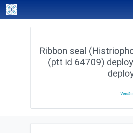
Ribbon seal (Histriopho
(ptt id 64709) deplo
deplo
Versão 