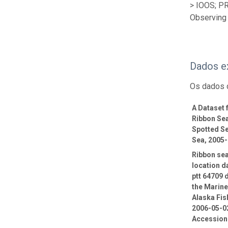
> IOOS; P
Observing 
Dados e
Os dados 
A Dataset
Ribbon Sea
Spotted Se
Sea, 2005
Ribbon sea
location d
ptt 64709 
the Marin
Alaska Fis
2006-05-02
Accession