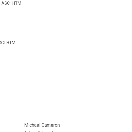
0
ASCII HTM
CII HTM
Michael Cameron