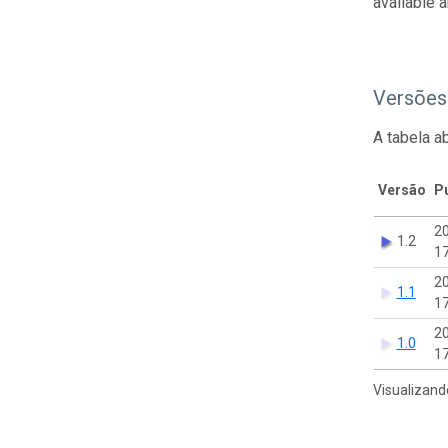
available 
Versões
A tabela a
Versão
P
2
1.2
17
2
1.1
17
2
1.0
17
Visualizand