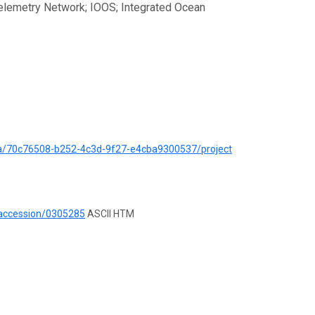
lemetry Network; IOOS; Integrated Ocean
ata/70c76508-b252-4c3d-9f27-e4cba9300537/project
/accession/0305285
ASCII HTM