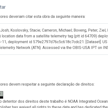
tar
res deveriam citar esta obra da seguinte maneira:
Josh; Koslovsky, Stacie; Cameron, Michael; Boveng, Peter; Ziel, 
) location data from a satellite telemetry tag (ptt id 64709) dep
-11, deployment id 579e2797d76c5c618c7cdc21. [Dataset]. US 
Telemetry Network (ATN). Accessed via the OBIS-USA IPT on I
res devem respeitar a seguinte declaração de direitos:
 o detentor dos direitos deste trabalho é NOAA Integrated Ocea
ublisher has waived all rights to these data and has dedicated th