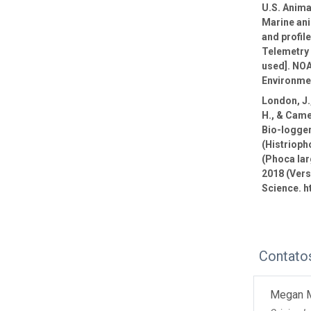
U.S. Anima
Marine ani
and profil
Telemetry 
used]. NOA
Environmen
London, J.,
H., & Came
Bio-logge
(Histrioph
(Phoca lar
2018 (Vers
Science. h
Contato
Megan 