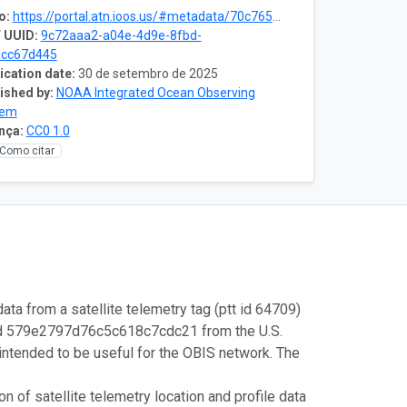
o:
https://portal.atn.ioos.us/#metadata/70c76508-b252-4c3d-9f27-e4cba9300537/project
 UUID:
9c72aaa2-a04e-4d9e-8fbd-
acc67d445
ication date:
30 de setembro de 2025
ished by:
NOAA Integrated Ocean Observing
tem
nça:
CC0 1.0
Como citar
ata from a satellite telemetry tag (ptt id 64709)
 id 579e2797d76c5c618c7cdc21 from the U.S.
intended to be useful for the OBIS network. The
 of satellite telemetry location and profile data