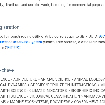
fy, distribute and use the work, including for commercial purposes
istration
so foi registrado no GBIF e atribuído ao seguinte GBIF UUID:
9c7
d Ocean Observing System
publica este recurso, e está registr
por
GBIF-US
.
s-chave
IENCE > AGRICULTURE > ANIMAL SCIENCE > ANIMAL ECOLOGY
ICAL DYNAMICS > SPECIES/POPULATION INTERACTIONS > MI
EARTH SCIENCE > CLIMATE INDICATORS > BIOSPHERIC INDICA
EARTH SCIENCE > BIOLOGICAL CLASSIFICATION > ANIMALS/V
MS > MARINE ECOSYSTEMS; PROVIDERS > GOVERNMENT AGEN