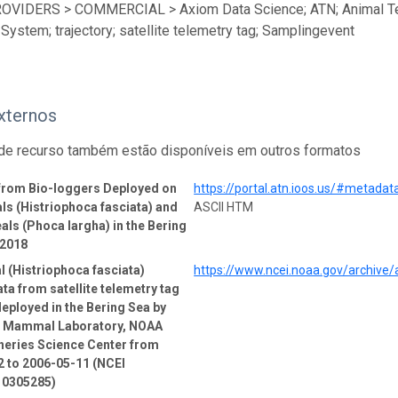
ROVIDERS > COMMERCIAL > Axiom Data Science; ATN; Animal Te
System; trajectory; satellite telemetry tag; Samplingevent
xternos
de recurso também estão disponíveis em outros formatos
 from Bio-loggers Deployed on
https://portal.atn.ioos.us/#metad
ls (Histriophoca fasciata) and
ASCII HTM
als (Phoca largha) in the Bering
-2018
l (Histriophoca fasciata)
https://www.ncei.noaa.gov/archive
ata from satellite telemetry tag
deployed in the Bering Sea by
e Mammal Laboratory, NOAA
heries Science Center from
 to 2006-05-11 (NCEI
 0305285)