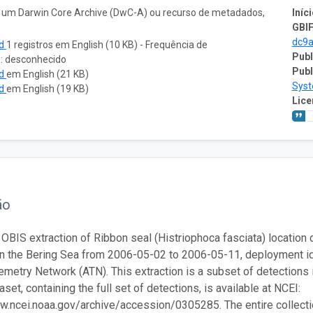
o um Darwin Core Archive (DwC-A) ou recurso de metadados,
Iníci
GBIF
dc9
ad
1 registros em English (10 KB) - Frequência de
Publ
o: desconhecido
Publ
ad
em English (21 KB)
Sys
ad
em English (19 KB)
Lice
ão
 OBIS extraction of Ribbon seal (Histriophoca fasciata) location d
in the Bering Sea from 2006-05-02 to 2006-05-11, deployment
emetry Network (ATN). This extraction is a subset of detections 
set, containing the full set of detections, is available at NCEI:
w.ncei.noaa.gov/archive/accession/0305285. The entire collection