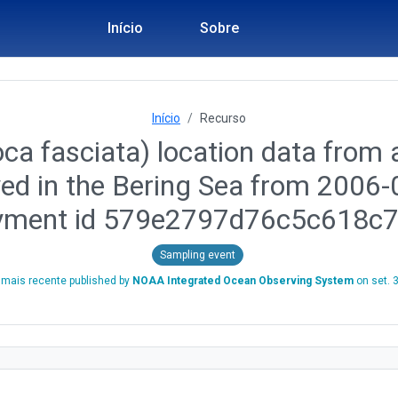
Início
Sobre
Início
Recurso
ca fasciata) location data from a
yed in the Bering Sea from 2006
yment id 579e2797d76c5c618c
Sampling event
mais recente published by
NOAA Integrated Ocean Observing System
on
set. 