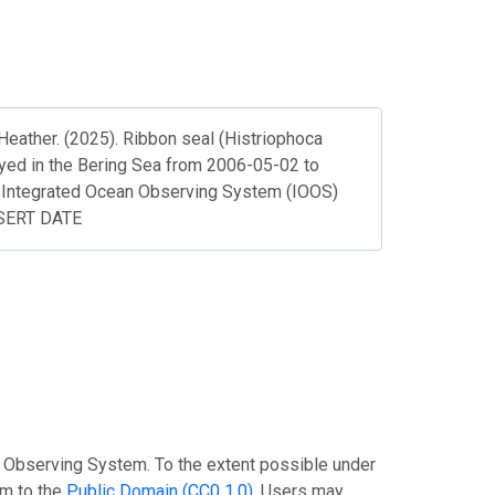
Heather. (2025). Ribbon seal (Histriophoca
loyed in the Bering Sea from 2006-05-02 to
Integrated Ocean Observing System (IOOS)
NSERT DATE
n Observing System. To the extent possible under
em to the
Public Domain (CC0 1.0)
. Users may