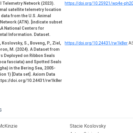
l Telemetry Network (2023).
https://doi.org/10.25921/wp4e-ph2
mal satellite telemetry location
e data from the U.S. Animal
Network (ATN). [indicate subset
A National Centers for
tal Information. Dataset.
 Koslovsky, S., Boveng, P., Ziel,
https://doi.org/10.24431/rw1k8er
AS
ron, M. (2024). A Dataset from
rs Deployed on Ribbon Seals
oca fasciata) and Spotted Seals
gha) in the Bering Sea, 2005-
ion 1) [Data set]. Axiom Data
ttps://doi.org/10.24431/rw1k8er
s
McKinzie
Stacie Koslovsky