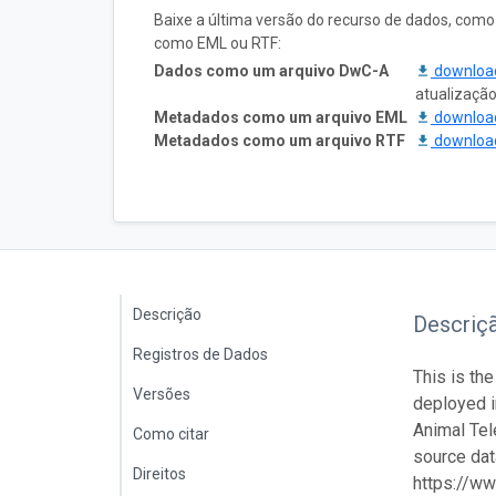
Baixe a última versão do recurso de dados, com
como EML ou RTF:
Dados como um arquivo DwC-A
downlo
atualizaçã
Metadados como um arquivo EML
downlo
Metadados como um arquivo RTF
downlo
Descrição
Descriç
Registros de Dados
This is the
Versões
deployed 
Animal Tel
Como citar
source data
Direitos
https://ww