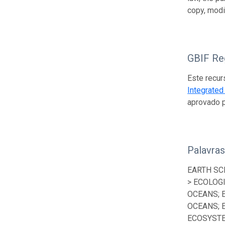
copy, modi
GBIF Reg
Este recur
Integrate
aprovado 
Palavra
EARTH SC
> ECOLOG
OCEANS; 
OCEANS; 
ECOSYSTE