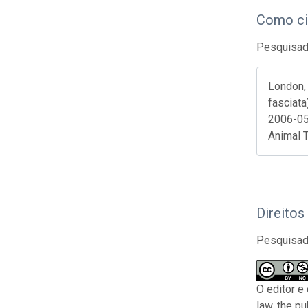
Como ci
Pesquisado
London, 
fasciata
2006-05
Animal 
Direitos
Pesquisado
O editor e
law, the p