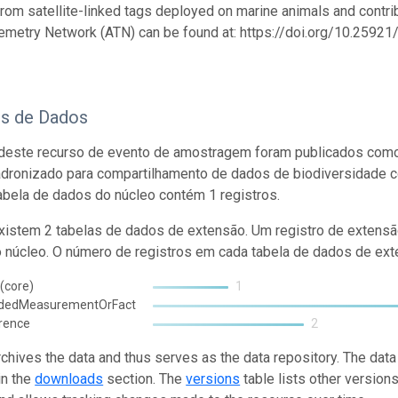
from satellite-linked tags deployed on marine animals and contrib
emetry Network (ATN) can be found at: https://doi.org/10.259
os de Dados
deste recurso de evento de amostragem foram publicados como
adronizado para compartilhamento de dados de biodiversidade 
abela de dados do núcleo contém 1 registros.
istem 2 tabelas de dados de extensão. Um registro de extensã
o núcleo. O número de registros em cada tabela de dados de exte
(core)
1
ndedMeasurementOrFact
rence
2
rchives the data and thus serves as the data repository. The data
in the
downloads
section. The
versions
table lists other version