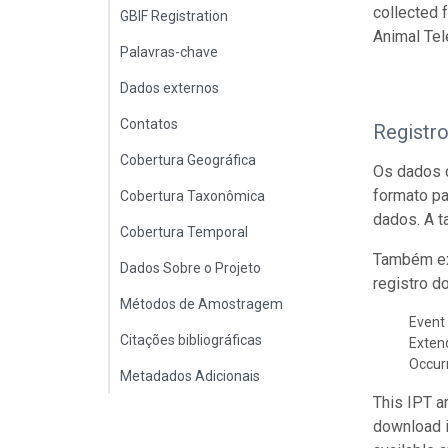
collected 
GBIF Registration
Animal Tel
Palavras-chave
Dados externos
Contatos
Registr
Cobertura Geográfica
Os dados 
formato p
Cobertura Taxonômica
dados. A t
Cobertura Temporal
Também ex
Dados Sobre o Projeto
registro d
Métodos de Amostragem
Event 
Citações bibliográficas
Exte
Occur
Metadados Adicionais
This IPT a
download 