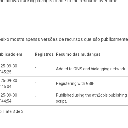
and allows tracking changes made to the resource over time.
baixo mostra apenas versões de recursos que são publicamente
ublicado em
Registros
Resumo das mudanças
025-09-30
1
Added to OBIS and biologging network
:45:25
025-09-30
1
Registering with GBIF.
:45:04
025-09-30
Published using the atn2obis publishing
1
:44:54
script.
o 1 até 3 de 3