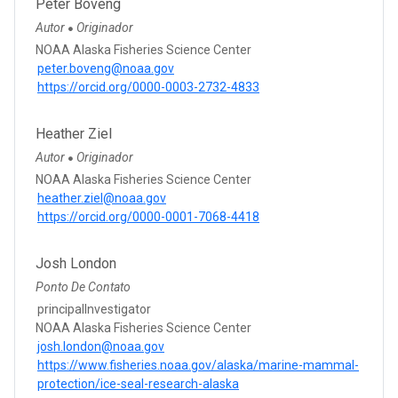
Peter Boveng
Autor
Originador
●
NOAA Alaska Fisheries Science Center
peter.boveng@noaa.gov
https://orcid.org/0000-0003-2732-4833
Heather Ziel
Autor
Originador
●
NOAA Alaska Fisheries Science Center
heather.ziel@noaa.gov
https://orcid.org/0000-0001-7068-4418
Josh London
Ponto De Contato
principalInvestigator
NOAA Alaska Fisheries Science Center
josh.london@noaa.gov
https://www.fisheries.noaa.gov/alaska/marine-mammal-
protection/ice-seal-research-alaska