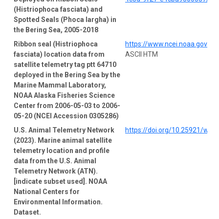
(Histriophoca fasciata) and
Spotted Seals (Phoca largha) in
the Bering Sea, 2005-2018
Ribbon seal (Histriophoca
https://www.ncei.noaa.gov/a
fasciata) location data from
ASCII HTM
satellite telemetry tag ptt 64710
deployed in the Bering Sea by the
Marine Mammal Laboratory,
NOAA Alaska Fisheries Science
Center from 2006-05-03 to 2006-
05-20 (NCEI Accession 0305286)
U.S. Animal Telemetry Network
https://doi.org/10.25921/wp4
(2023). Marine animal satellite
telemetry location and profile
data from the U.S. Animal
Telemetry Network (ATN).
[indicate subset used]. NOAA
National Centers for
Environmental Information.
Dataset.