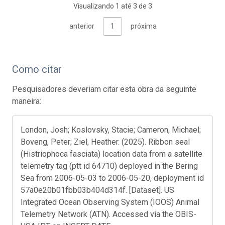
Visualizando 1 até 3 de 3
anterior
1
próxima
Como citar
Pesquisadores deveriam citar esta obra da seguinte
maneira:
London, Josh; Koslovsky, Stacie; Cameron, Michael;
Boveng, Peter; Ziel, Heather. (2025). Ribbon seal
(Histriophoca fasciata) location data from a satellite
telemetry tag (ptt id 64710) deployed in the Bering
Sea from 2006-05-03 to 2006-05-20, deployment id
57a0e20b01fbb03b404d314f. [Dataset]. US
Integrated Ocean Observing System (IOOS) Animal
Telemetry Network (ATN). Accessed via the OBIS-