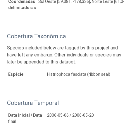
Coordenadas
Sul Oeste [59,381, -178,336], Norte Leste [61,047, 
delimitadoras
Cobertura Taxonômica
Species included below are tagged by this project and
have left any embargo. Other individuals or species may
later be appended to this dataset.
Espécie
Histriophoca fasciata (ribbon seal)
Cobertura Temporal
Data Inicial / Data
2006-05-06 / 2006-05-20
final