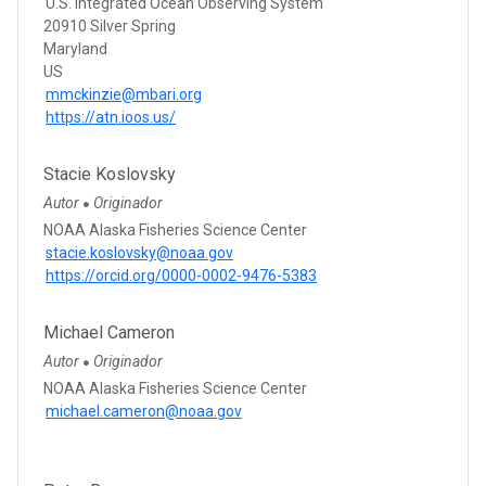
U.S. Integrated Ocean Observing System
20910 Silver Spring
Maryland
US
mmckinzie@mbari.org
https://atn.ioos.us/
Stacie Koslovsky
Autor
Originador
●
NOAA Alaska Fisheries Science Center
stacie.koslovsky@noaa.gov
https://orcid.org/0000-0002-9476-5383
Michael Cameron
Autor
Originador
●
NOAA Alaska Fisheries Science Center
michael.cameron@noaa.gov