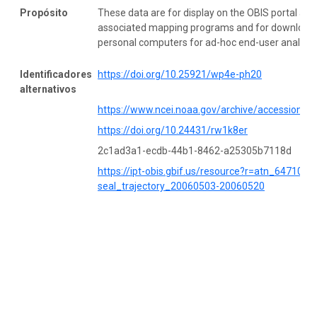
Propósito
These data are for display on the OBIS portal and
associated mapping programs and for download 
personal computers for ad-hoc end-user analysis
Identificadores
https://doi.org/10.25921/wp4e-ph20
alternativos
https://www.ncei.noaa.gov/archive/accession/0
https://doi.org/10.24431/rw1k8er
2c1ad3a1-ecdb-44b1-8462-a25305b7118d
https://ipt-obis.gbif.us/resource?r=atn_64710_r
seal_trajectory_20060503-20060520