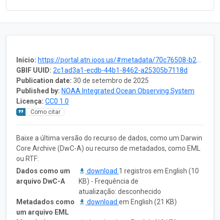
Início:
https://portal.atn.ioos.us/#metadata/70c76508-b252-4c3d-9f27-e4cba9300537/project
GBIF UUID:
2c1ad3a1-ecdb-44b1-8462-a25305b7118d
Publication date:
30 de setembro de 2025
Published by:
NOAA Integrated Ocean Observing System
Licença:
CC0 1.0
Como citar
Baixe a última versão do recurso de dados, como um Darwin
Core Archive (DwC-A) ou recurso de metadados, como EML
ou RTF:
Dados como um
download
1 registros em English (10
arquivo DwC-A
KB) - Frequência de
atualização: desconhecido
Metadados como
download
em English (21 KB)
um arquivo EML