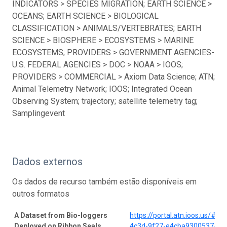
INDICATORS > SPECIES MIGRATION; EARTH SCIENCE >
OCEANS; EARTH SCIENCE > BIOLOGICAL
CLASSIFICATION > ANIMALS/VERTEBRATES; EARTH
SCIENCE > BIOSPHERE > ECOSYSTEMS > MARINE
ECOSYSTEMS; PROVIDERS > GOVERNMENT AGENCIES-
U.S. FEDERAL AGENCIES > DOC > NOAA > IOOS;
PROVIDERS > COMMERCIAL > Axiom Data Science; ATN;
Animal Telemetry Network; IOOS; Integrated Ocean
Observing System; trajectory; satellite telemetry tag;
Samplingevent
Dados externos
Os dados de recurso também estão disponíveis em
outros formatos
A Dataset from Bio-loggers
https://portal.atn.ioos.us/#
Deployed on Ribbon Seals
4c3d-9f27-e4cba9300537/pro