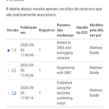
A tabela abaixo mostra apenas versões de recursos que
são publicamente acessíveis.
Resumo
Modificado
Publicado
Handle
Versão
Registros
das
pela última
em
do DOI
mudanças
vez por
Added to
2025-09-
OBIS and
Mathew
1.2
30
1
biologging
Biddle
17:45:49
network
2025-09-
Registering
Mathew
1.1
30
1
with GBIF.
Biddle
17:45:26
Published
2025-09-
using the
Mathew
1.0
30
1
atn2obis
Biddle
17:45:16
publishing
script.