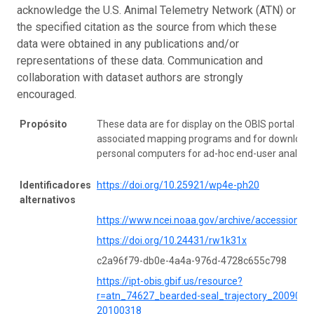
acknowledge the U.S. Animal Telemetry Network (ATN) or
the specified citation as the source from which these
data were obtained in any publications and/or
representations of these data. Communication and
collaboration with dataset authors are strongly
encouraged.
Propósito
These data are for display on the OBIS portal and
associated mapping programs and for download 
personal computers for ad-hoc end-user analysis
Identificadores
https://doi.org/10.25921/wp4e-ph20
alternativos
https://www.ncei.noaa.gov/archive/accession/0
https://doi.org/10.24431/rw1k31x
c2a96f79-db0e-4a4a-976d-4728c655c798
https://ipt-obis.gbif.us/resource?
r=atn_74627_bearded-seal_trajectory_2009062
20100318