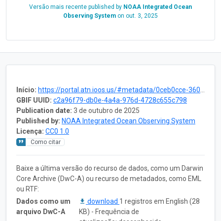
Versão mais recente published by
NOAA Integrated Ocean
Observing System
on
out. 3, 2025
Início:
https://portal.atn.ioos.us/#metadata/0ceb0cce-3602-4a4f-a5cc-b6dc365c2239/project
GBIF UUID:
c2a96f79-db0e-4a4a-976d-4728c655c798
Publication date:
3 de outubro de 2025
Published by:
NOAA Integrated Ocean Observing System
Licença:
CC0 1.0
Como citar
Baixe a última versão do recurso de dados, como um Darwin
Core Archive (DwC-A) ou recurso de metadados, como EML
ou RTF:
Dados como um
download
1 registros em English (28
arquivo DwC-A
KB) - Frequência de