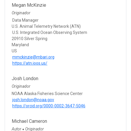
Megan McKinzie
Originador
Data Manager
U.S. Animal Telemetry Network (ATN)
U.S. Integrated Ocean Observing System
20910 Silver Spring
Maryland
US
mmckinzie@mbari.org
https://atn.ioos.us/
Josh London
Originador
NOAA Alaska Fisheries Science Center
josh.london@noaa.gov
https://orcid.org/0000-0002-3647-5046
Michael Cameron
Autor
Originador
●