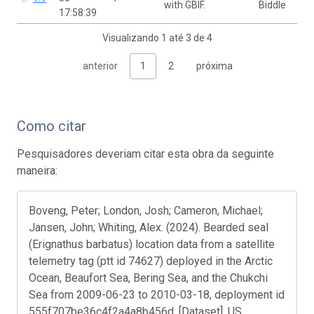
with GBIF.
Biddle
17:58:39
Visualizando 1 até 3 de 4
anterior
1
2
próxima
Como citar
Pesquisadores deveriam citar esta obra da seguinte
maneira:
Boveng, Peter; London, Josh; Cameron, Michael;
Jansen, John; Whiting, Alex. (2024). Bearded seal
(Erignathus barbatus) location data from a satellite
telemetry tag (ptt id 74627) deployed in the Arctic
Ocean, Beaufort Sea, Bering Sea, and the Chukchi
Sea from 2009-06-23 to 2010-03-18, deployment id
555f707be36c4f2a4a8b456d. [Dataset]. US