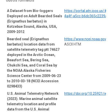
outros formatos
A Dataset from Bio-loggers
https://portal.atn.ioos.us/#
Deployed on Adult Bearded Seals
4a4f-a5cc-b6dc365c2239/pro
(Erignathus barbatus) in
Kotzebue Sound, Alaska, USA,
2009-2012
Bearded seal (Erignathus
https://www.ncei.noaa.gov/a
barbatus) location data from
ASCII HTM
satellite telemetry tag ptt 74627
deployed in the Arctic Ocean,
Beaufort Sea, Bering Sea,
Chukchi Sea, and Coral Sea by
the NOAA Alaska Fisheries
Science Center from 2009-06-23
to 2010-03-18 (NCEI Accession
0298433)
U.S. Animal Telemetry Network
https://doi.org/10.25921/wp
(2023). Marine animal satellite
telemetry location and profile
data from the U.S. Animal