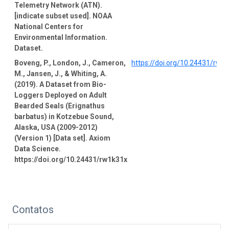
Telemetry Network (ATN).
[indicate subset used]. NOAA
National Centers for
Environmental Information.
Dataset.
Boveng, P., London, J., Cameron,
https://doi.org/10.24431/rw1
M., Jansen, J., & Whiting, A.
(2019). A Dataset from Bio-
Loggers Deployed on Adult
Bearded Seals (Erignathus
barbatus) in Kotzebue Sound,
Alaska, USA (2009-2012)
(Version 1) [Data set]. Axiom
Data Science.
https://doi.org/10.24431/rw1k31x
Contatos