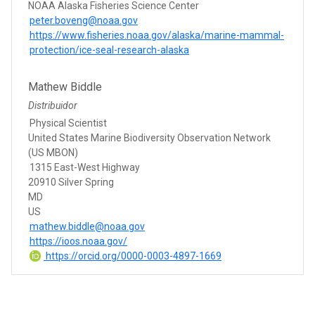
NOAA Alaska Fisheries Science Center
peter.boveng@noaa.gov
https://www.fisheries.noaa.gov/alaska/marine-mammal-
protection/ice-seal-research-alaska
Mathew Biddle
Distribuidor
Physical Scientist
United States Marine Biodiversity Observation Network
(US MBON)
1315 East-West Highway
20910 Silver Spring
MD
US
mathew.biddle@noaa.gov
https://ioos.noaa.gov/
https://orcid.org/0000-0003-4897-1669