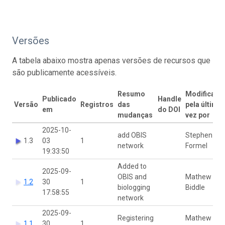
Versões
A tabela abaixo mostra apenas versões de recursos que
são publicamente acessíveis.
Resumo
Modificado
Publicado
Handle
Versão
Registros
das
pela última
em
do DOI
mudanças
vez por
2025-10-
add OBIS
Stephen
1.3
03
1
network
Formel
19:33:50
Added to
2025-09-
OBIS and
Mathew
1.2
30
1
biologging
Biddle
17:58:55
network
2025-09-
Registering
Mathew
1.1
30
1