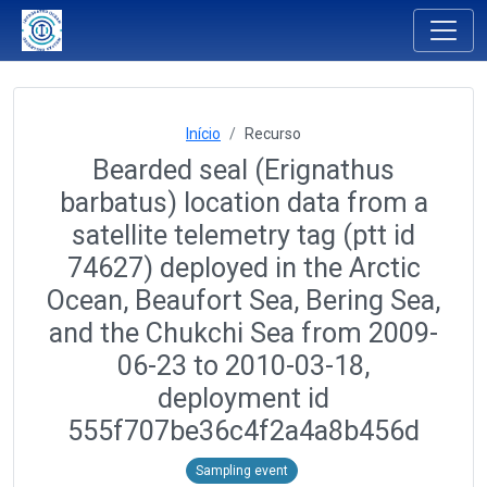
Início
Recurso
Bearded seal (Erignathus
barbatus) location data from a
satellite telemetry tag (ptt id
74627) deployed in the Arctic
Ocean, Beaufort Sea, Bering Sea,
and the Chukchi Sea from 2009-
06-23 to 2010-03-18,
deployment id
555f707be36c4f2a4a8b456d
Sampling event