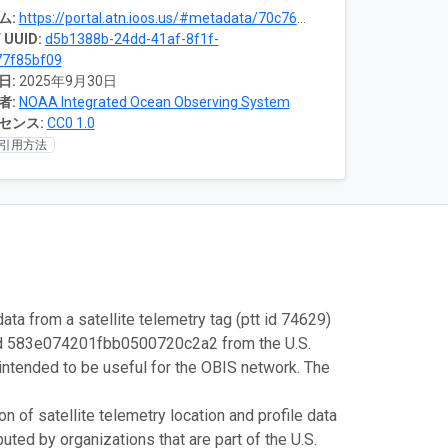
ム:
https://portal.atn.ioos.us/#metadata/70c76508-b252-4c3d-9f27-e4cba9300537/project
 UUID:
d5b1388b-24dd-41af-8f1f-
77f85bf09
日:
2025年9月30日
者:
NOAA Integrated Ocean Observing System
センス:
CC0 1.0
引用方法
ata from a satellite telemetry tag (ptt id 74629)
 id 583e074201fbb0500720c2a2 from the U.S.
intended to be useful for the OBIS network. The
 of satellite telemetry location and profile data
uted by organizations that are part of the U.S.