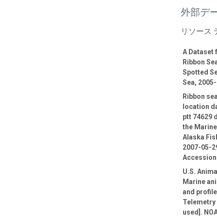
外部デ
リソース
A Dataset
Ribbon Sea
Spotted Se
Sea, 2005
Ribbon sea
location d
ptt 74629 
the Marin
Alaska Fis
2007-05-29
Accession
U.S. Anima
Marine ani
and profil
Telemetry 
used]. NOA