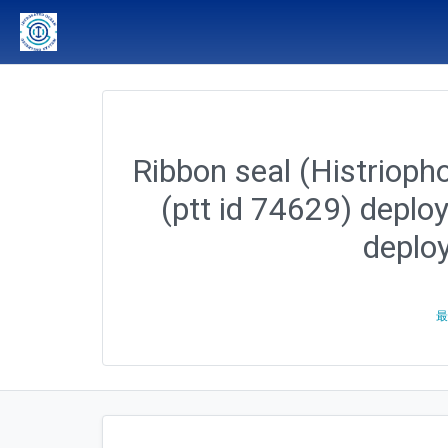
Ribbon seal (Histriopho
(ptt id 74629) deplo
deplo