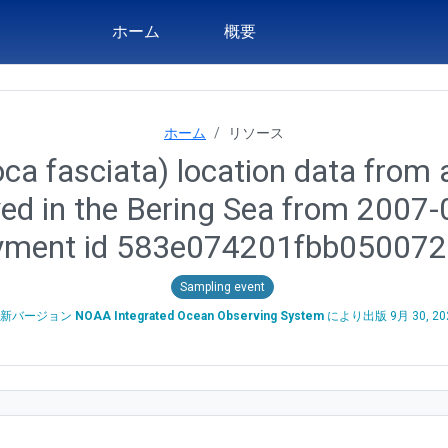
ホーム
概要
ホーム
リソース
ca fasciata) location data from a
yed in the Bering Sea from 2007
yment id 583e074201fbb05007
Sampling event
最新バージョン
NOAA Integrated Ocean Observing System
により出版
9月 30, 20