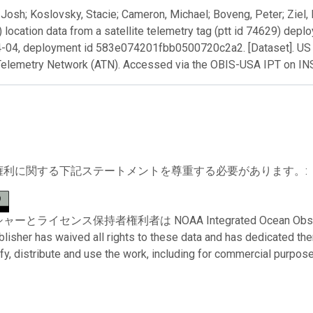
Josh; Koslovsky, Stacie; Cameron, Michael; Boveng, Peter; Ziel, 
) location data from a satellite telemetry tag (ptt id 74629) dep
-04, deployment id 583e074201fbb0500720c2a2. [Dataset]. US 
Telemetry Network (ATN). Accessed via the OBIS-USA IPT on I
権利に関する下記ステートメントを尊重する必要があります。:
とライセンス保持者権利者は NOAA Integrated Ocean Observing Sy
ublisher has waived all rights to these data and has dedicated th
fy, distribute and use the work, including for commercial purposes