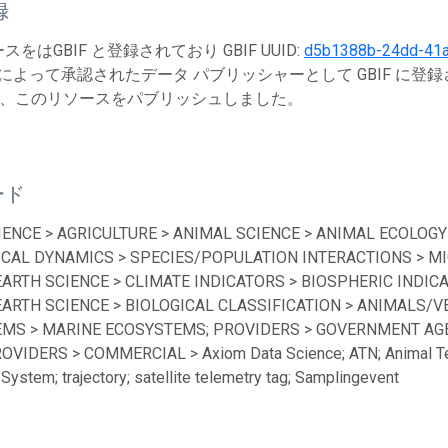
録
をはGBIF と登録されており GBIF UUID:
d5b1388b-24dd-41a
によって承認されたデータ パブリッシャーとして GBIF に登
、このリソースをパブリッシュしました。
ード
IENCE > AGRICULTURE > ANIMAL SCIENCE > ANIMAL ECOLOGY
ICAL DYNAMICS > SPECIES/POPULATION INTERACTIONS > MI
EARTH SCIENCE > CLIMATE INDICATORS > BIOSPHERIC INDICA
EARTH SCIENCE > BIOLOGICAL CLASSIFICATION > ANIMALS/V
MS > MARINE ECOSYSTEMS; PROVIDERS > GOVERNMENT AGEN
ROVIDERS > COMMERCIAL > Axiom Data Science; ATN; Animal Te
System; trajectory; satellite telemetry tag; Samplingevent