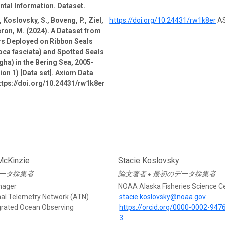
tal Information. Dataset.
 Koslovsky, S., Boveng, P., Ziel,
https://doi.org/10.24431/rw1k8er
AS
ron, M. (2024). A Dataset from
rs Deployed on Ribbon Seals
oca fasciata) and Spotted Seals
gha) in the Bering Sea, 2005-
ion 1) [Data set]. Axiom Data
ttps://doi.org/10.24431/rw1k8er
McKinzie
Stacie Koslovsky
ータ採集者
論文著者
最初のデータ採集者
●
nager
NOAA Alaska Fisheries Science C
mal Telemetry Network (ATN)
stacie.koslovsky@noaa.gov
egrated Ocean Observing
https://orcid.org/0000-0002-947
3