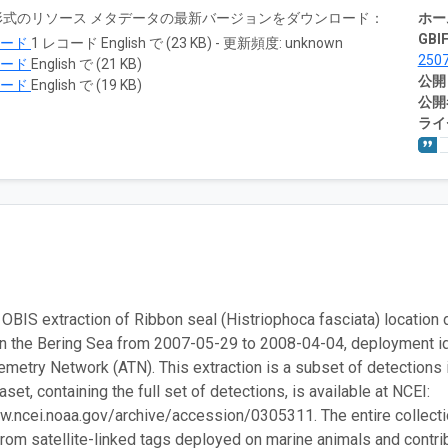
RTF 形式のリソース メタデータの最新バージョンをダウンロード：
ホー
GBIF
ロード
1 レコード English で (23 KB) - 更新頻度: unknown
250
ロード
English で (21 KB)
公開
ロード
English で (19 KB)
公開
ライ
 OBIS extraction of Ribbon seal (Histriophoca fasciata) location d
in the Bering Sea from 2007-05-29 to 2008-04-04, deployment
emetry Network (ATN). This extraction is a subset of detections 
set, containing the full set of detections, is available at NCEI:
w.ncei.noaa.gov/archive/accession/0305311. The entire collection
from satellite-linked tags deployed on marine animals and contrib