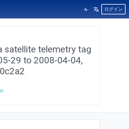
ログイン
 satellite telemetry tag
-05-29 to 2008-04-04,
20c2a2
25