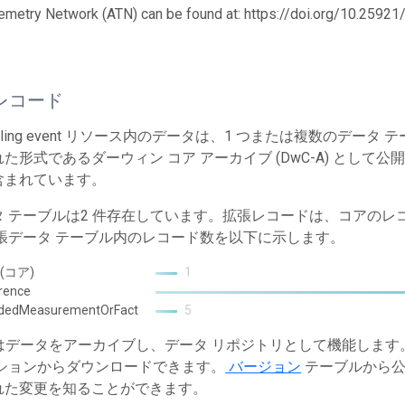
emetry Network (ATN) can be found at: https://doi.org/10.259
レコード
mpling event リソース内のデータは、1 つまたは複数のデ
た形式であるダーウィン コア アーカイブ (DwC-A) として公
含まれています。
タ テーブルは2 件存在しています。拡張レコードは、コアの
拡張データ テーブル内のレコード数を以下に示します。
 (コア)
1
rence
ndedMeasurementOrFact
5
T はデータをアーカイブし、データ リポジトリとして機能しま
ションからダウンロードできます。
バージョン
テーブルから公
れた変更を知ることができます。