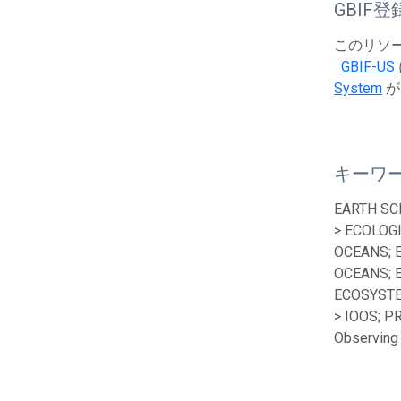
GBIF登
このリソース
GBIF-US
System
が
キーワ
EARTH SC
> ECOLOG
OCEANS; 
OCEANS; 
ECOSYSTE
> IOOS; P
Observing 