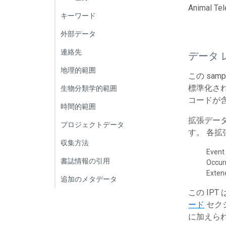
Animal Tel
キーワード
外部データ
連絡先
データ 
地理的範囲
この sa
標準化され
生物分類学的範囲
コードが
時間的範囲
拡張デー
プロジェクトデータ
す。 各
収集方法
Event
書誌情報の引用
Occur
Exte
追加のメタデータ
この IP
ード
セク
に加えら