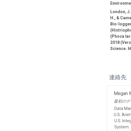
Environmen
London, J.,
H., & Came
Bio-logge
(Histrioph
(Phoca lar
2018 (Vers
Science. h
連絡先
Megan 
最初のデ
Data Ma
U.S. Ani
U.S. Int
System