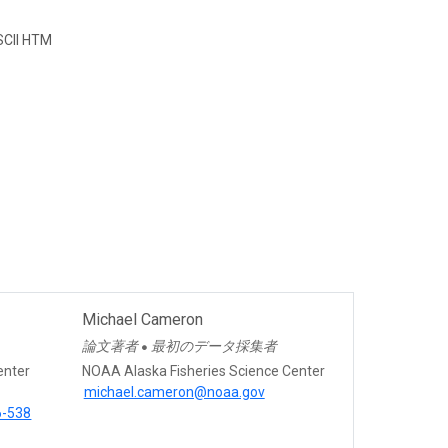
CII HTM
Michael Cameron
論文著者
最初のデータ採集者
●
enter
NOAA Alaska Fisheries Science Center
michael.cameron@noaa.gov
6-538