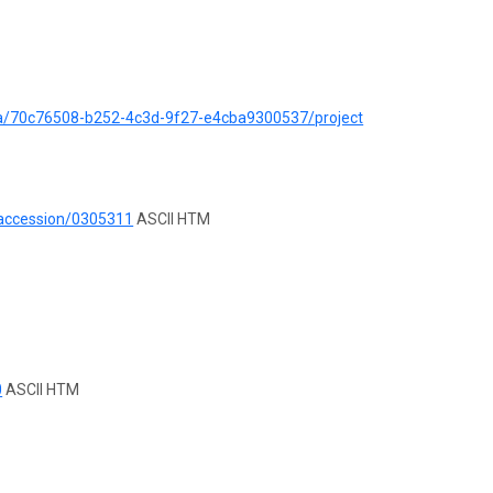
ata/70c76508-b252-4c3d-9f27-e4cba9300537/project
/accession/0305311
ASCII HTM
0
ASCII HTM