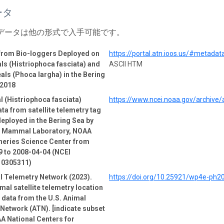
ータ
 データは他の形式で入手可能です。
 from Bio-loggers Deployed on
https://portal.atn.ioos.us/#metad
ls (Histriophoca fasciata) and
ASCII HTM
als (Phoca largha) in the Bering
-2018
l (Histriophoca fasciata)
https://www.ncei.noaa.gov/archive
ata from satellite telemetry tag
deployed in the Bering Sea by
e Mammal Laboratory, NOAA
heries Science Center from
 to 2008-04-04 (NCEI
 0305311)
l Telemetry Network (2023).
https://doi.org/10.25921/wp4e-ph2
mal satellite telemetry location
e data from the U.S. Animal
Network (ATN). [indicate subset
A National Centers for