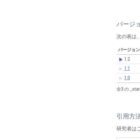
バージ
次の表は
バージョン
1.2
1.1
1.0
全3 の _s
引用方
研究者は