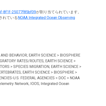
f-8f1f-25077f85bf09
が割り当てられています。
録されている
NOAA Integrated Ocean Observing
 AND BEHAVIOR; EARTH SCIENCE > BIOSPHERE
GRATORY RATES/ROUTES; EARTH SCIENCE >
TORS > SPECIES MIGRATION; EARTH SCIENCE >
ERTEBRATES; EARTH SCIENCE > BIOSPHERE >
CIES-U.S. FEDERAL AGENCIES > DOC > NOAA
lemetry Network; IOOS; Integrated Ocean