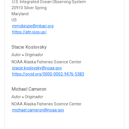
U.S. Integrated Ocean Observing System
20910 Silver Spring
Maryland
US
mmckinzie@mbari.org
https://atn.ioos.us/
Stacie Koslovsky
Autor
Originador
●
NOAA Alaska Fisheries Science Center
stacie.koslovsky@noaa.gov
https://orcid.org/0000-0002-9476-5383
Michael Cameron
Autor
Originador
●
NOAA Alaska Fisheries Science Center
michael.cameron@noaa.gov