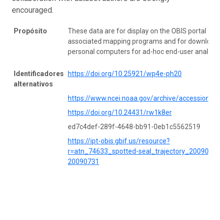
encouraged.
Propósito
These data are for display on the OBIS portal and
associated mapping programs and for download 
personal computers for ad-hoc end-user analysis
Identificadores
https://doi.org/10.25921/wp4e-ph20
alternativos
https://www.ncei.noaa.gov/archive/accession/0
https://doi.org/10.24431/rw1k8er
ed7c4def-289f-4648-bb91-0eb1c5562519
https://ipt-obis.gbif.us/resource?
r=atn_74633_spotted-seal_trajectory_20090518
20090731