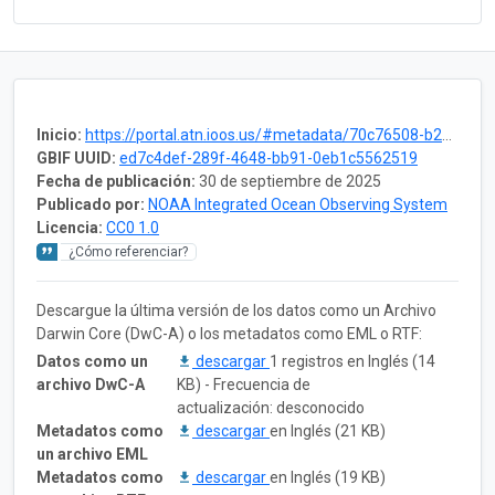
Inicio:
https://portal.atn.ioos.us/#metadata/70c76508-b252-4c3d-9f27-e4cba9300537/project
GBIF UUID:
ed7c4def-289f-4648-bb91-0eb1c5562519
Fecha de publicación:
30 de septiembre de 2025
Publicado por:
NOAA Integrated Ocean Observing System
Licencia:
CC0 1.0
¿Cómo referenciar?
Descargue la última versión de los datos como un Archivo
Darwin Core (DwC-A) o los metadatos como EML o RTF:
Datos como un
descargar
1 registros en Inglés (14
archivo DwC-A
KB) - Frecuencia de
actualización: desconocido
Metadatos como
descargar
en Inglés (21 KB)
un archivo EML
Metadatos como
descargar
en Inglés (19 KB)