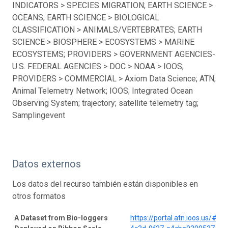
INDICATORS > SPECIES MIGRATION; EARTH SCIENCE >
OCEANS; EARTH SCIENCE > BIOLOGICAL
CLASSIFICATION > ANIMALS/VERTEBRATES; EARTH
SCIENCE > BIOSPHERE > ECOSYSTEMS > MARINE
ECOSYSTEMS; PROVIDERS > GOVERNMENT AGENCIES-
U.S. FEDERAL AGENCIES > DOC > NOAA > IOOS;
PROVIDERS > COMMERCIAL > Axiom Data Science; ATN;
Animal Telemetry Network; IOOS; Integrated Ocean
Observing System; trajectory; satellite telemetry tag;
Samplingevent
Datos externos
Los datos del recurso también están disponibles en
otros formatos
A Dataset from Bio-loggers
https://portal.atn.ioos.us/#