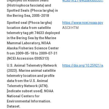
Deployed on Ribbon Seals
4c3d-9f27-e4cba9300537/pro
(Histriophoca fasciata) and
Spotted Seals (Phoca largha) in
the Bering Sea, 2005-2018
Spotted seal (Phoca largha)
https://www.ncei.noaa.gov/a
location data from satellite
ASCII HTM
telemetry tag ptt 74633 deployed
in the Bering Sea by the Marine
Mammal Laboratory, NOAA
Alaska Fisheries Science Center
from 2009-05-18 to 2009-07-31
(NCEI Accession 0305313)
U.S. Animal Telemetry Network
https://doi.org/10.25921/wp4
(2023). Marine animal satellite
telemetry location and profile
data from the U.S. Animal
Telemetry Network (ATN).
[indicate subset used]. NOAA
National Centers for
Environmental Information.
Dataset.