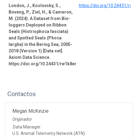
London, J., Koslovsky, S.,
https://doi.org/10.24431/rw1
Boveng, P., Ziel, H., & Cameron,
M. (2024). A Dataset from Bio-
loggers Deployed on Ribbon
Seals (Histriophoca fasciata)
and Spotted Seals (Phoca
largha) in the Bering Sea, 2005-
2018 (Version 1) [Data set].
Axiom Data Science.
https://doi.org/10.24431/rw1k8er
Contactos
Megan McKinzie
Originador
Data Manager
U.S. Animal Telemetry Network (ATN)