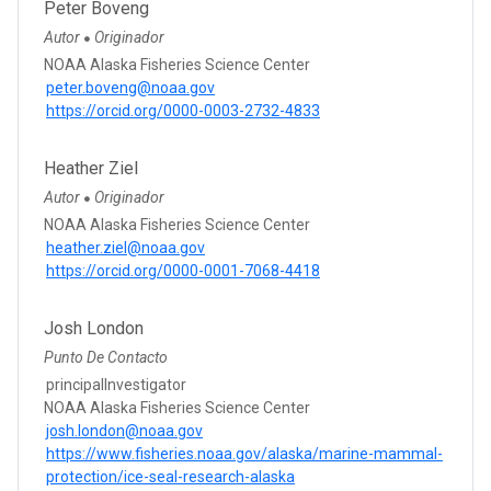
Peter Boveng
Autor
Originador
●
NOAA Alaska Fisheries Science Center
peter.boveng@noaa.gov
https://orcid.org/0000-0003-2732-4833
Heather Ziel
Autor
Originador
●
NOAA Alaska Fisheries Science Center
heather.ziel@noaa.gov
https://orcid.org/0000-0001-7068-4418
Josh London
Punto De Contacto
principalInvestigator
NOAA Alaska Fisheries Science Center
josh.london@noaa.gov
https://www.fisheries.noaa.gov/alaska/marine-mammal-
protection/ice-seal-research-alaska