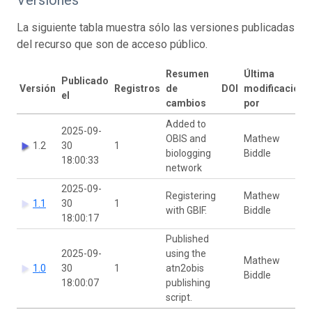
La siguiente tabla muestra sólo las versiones publicadas
del recurso que son de acceso público.
Resumen
Última
Publicado
Versión
Registros
de
DOI
modificación
el
cambios
por
Added to
2025-09-
OBIS and
Mathew
1.2
30
1
biologging
Biddle
18:00:33
network
2025-09-
Registering
Mathew
1.1
30
1
with GBIF.
Biddle
18:00:17
Published
2025-09-
using the
Mathew
1.0
30
1
atn2obis
Biddle
18:00:07
publishing
script.