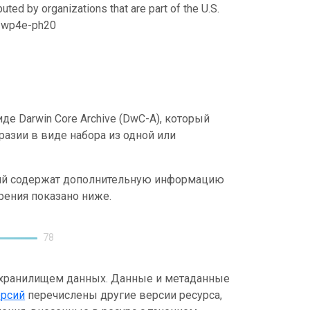
uted by organizations that are part of the U.S.
21/wp4e-ph20
е Darwin Core Archive (DwC-A), который
азии в виде набора из одной или
ний содержат дополнительную информацию
рения показано ниже.
78
 хранилищем данных. Данные и метаданные
ерсий
перечислены другие версии ресурса,