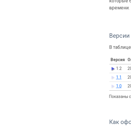
которые б
времени.
Версии
В таблице
Версия
О
1.2
2
1.1
2
1.0
2
Показаны с 
Как оф