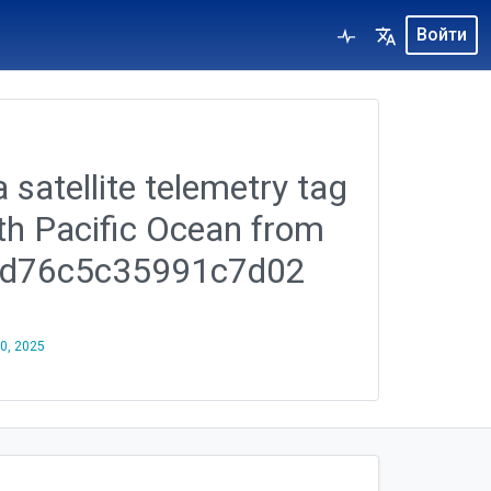
Войти
 satellite telemetry tag
rth Pacific Ocean from
5cd76c5c35991c7d02
30, 2025