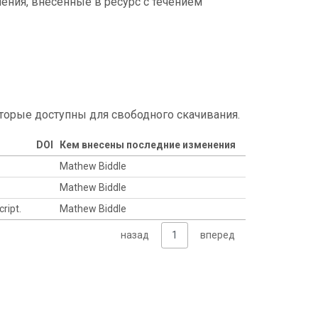
ения, внесенные в ресурс с течением
торые доступны для свободного скачивания.
DOI
Кем внесены последние изменения
Mathew Biddle
Mathew Biddle
cript.
Mathew Biddle
назад
1
вперед