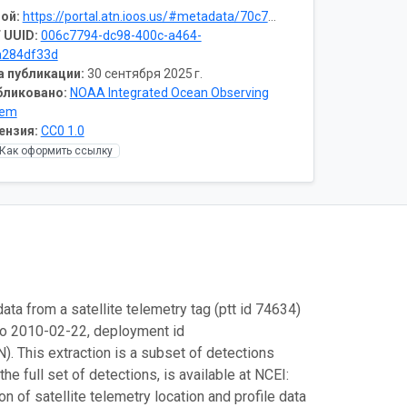
ой:
https://portal.atn.ioos.us/#metadata/70c76508-b252-4c3d-9f27-e4cba9300537/project
 UUID:
006c7794-dc98-400c-a464-
a284df33d
а публикации:
30 сентября 2025 г.
бликовано:
NOAA Integrated Ocean Observing
tem
ензия:
CC0 1.0
Как оформить ссылку
ata from a satellite telemetry tag (ptt id 74634)
to 2010-02-22, deployment id
 This extraction is a subset of detections
e full set of detections, is available at NCEI:
 of satellite telemetry location and profile data