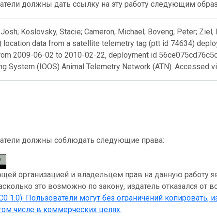
атели должны дать ссылку на эту работу следующим обра
Josh; Koslovsky, Stacie; Cameron, Michael; Boveng, Peter; Ziel, 
) location data from a satellite telemetry tag (ptt id 74634) depl
rom 2009-06-02 to 2010-02-22, deployment id 56ce075cd76c5c3
ng System (IOOS) Animal Telemetry Network (ATN). Accessed v
атели должны соблюдать следующие права:
ей организацией и владельцем прав на данную работу явл
асколько это возможно по закону, издатель отказался от в
C0 1.0)
. Пользователи могут без ограничений копировать, и
 том числе в коммерческих целях.