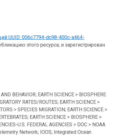
щий UUID:
006c7794-dc98-400c-a464-
убликацию этого ресурса, и зарегистрирован
 AND BEHAVIOR; EARTH SCIENCE > BIOSPHERE
GRATORY RATES/ROUTES; EARTH SCIENCE >
TORS > SPECIES MIGRATION; EARTH SCIENCE >
ERTEBRATES; EARTH SCIENCE > BIOSPHERE >
CIES-U.S. FEDERAL AGENCIES > DOC > NOAA
lemetry Network; IOOS; Integrated Ocean