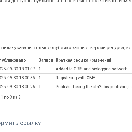
ыли доступны публично, что позволяет отслеживать измен
 ниже указаны только опубликованные версии ресурса, ко
публиковано
Записи
Краткая сводка изменений
025-09-30 18:01:07
1
Added to OBIS and biologging network
025-09-30 18:00:35
1
Registering with GBIF.
025-09-30 18:00:26
1
Published using the atn2obis publishing s
1 по 3 из 3
ормить ссылку