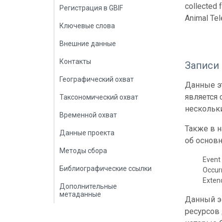
collected 
Регистрация в GBIF
Animal Tel
Ключевые слова
Внешние данные
Контакты
Записи
Географический охват
Данные эт
является
Таксономический охват
нескольки
Временной охват
Также в 
Данные проекта
об основн
Методы сбора
Event 
Библиографические ссылки
Occur
Exte
Дополнительные
метаданные
Данный э
ресурсов