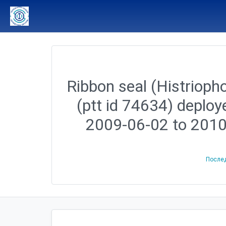
Ribbon seal (Histriopho
(ptt id 74634) deploy
2009-06-02 to 201
После