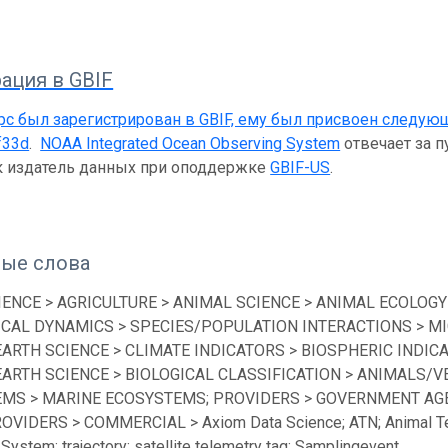
ация в GBIF
рс был зарегистрирован в GBIF, ему был присвоен следую
f33d
.
NOAA Integrated Ocean Observing System
отвечает за п
ак издатель данных при оподдержке
GBIF-US
.
ые слова
IENCE > AGRICULTURE > ANIMAL SCIENCE > ANIMAL ECOLOGY
ICAL DYNAMICS > SPECIES/POPULATION INTERACTIONS > MI
EARTH SCIENCE > CLIMATE INDICATORS > BIOSPHERIC INDICA
EARTH SCIENCE > BIOLOGICAL CLASSIFICATION > ANIMALS/V
MS > MARINE ECOSYSTEMS; PROVIDERS > GOVERNMENT AGEN
ROVIDERS > COMMERCIAL > Axiom Data Science; ATN; Animal Te
System; trajectory; satellite telemetry tag; Samplingevent