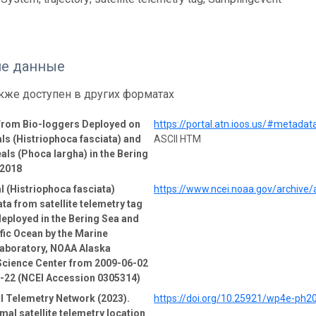
е данные
кже доступен в других форматах
 from Bio-loggers Deployed on
https://portal.atn.ioos.us/#metad
ls (Histriophoca fasciata) and
ASCII HTM
als (Phoca largha) in the Bering
-2018
l (Histriophoca fasciata)
https://www.ncei.noaa.gov/archive
ata from satellite telemetry tag
deployed in the Bering Sea and
fic Ocean by the Marine
boratory, NOAA Alaska
Science Center from 2009-06-02
2-22 (NCEI Accession 0305314)
l Telemetry Network (2023).
https://doi.org/10.25921/wp4e-ph2
mal satellite telemetry location