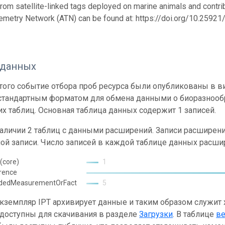
from satellite-linked tags deployed on marine animals and contrib
emetry Network (ATN) can be found at: https://doi.org/10.259
 данных
ого событие отбора проб ресурса были опубликованы в вид
 стандартным форматом для обмена данными о биоразнообр
х таблиц. Основная таблица данных содержит 1 записей.
наличии 2 таблиц с данными расширений. Записи расшире
ой записи. Число записей в каждой таблице данных расши
(core)
1
rence
ndedMeasurementOrFact
5
кземпляр IPT архивирует данные и таким образом служит
 доступны для скачивания в разделе
Загрузки
. В таблице
в