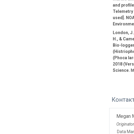
and profil
Telemetry 
used]. NOA
Environmen
London, J.,
H., & Came
Bio-logge
(Histrioph
(Phoca lar
2018 (Vers
Science. h
Контак
Megan 
Originato
Data Ma