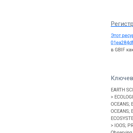
Регистр
Этот ресу
01ea284d
в GBIF к
Ключев
EARTH SC
> ECOLOG
OCEANS; 
OCEANS; 
ECOSYSTE
> IOOS; P
Observing 