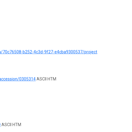
ata/70c76508-b252-4c3d-9f27-e4cba9300537/project
/accession/0305314
ASCII HTM
0
ASCII HTM