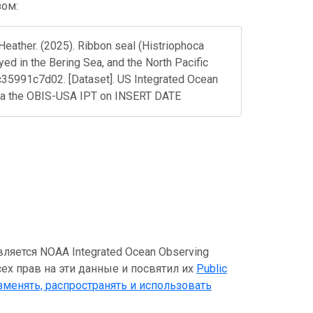
зом:
Heather. (2025). Ribbon seal (Histriophoca
oyed in the Bering Sea, and the North Pacific
5991c7d02. [Dataset]. US Integrated Ocean
ia the OBIS-USA IPT on INSERT DATE
яется NOAA Integrated Ocean Observing
сех прав на эти данные и посвятил их
Public
зменять, распространять и использовать