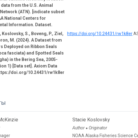
e data from the U.S. Animal
Network (ATN). [indicate subset
A National Centers for
tal Information. Dataset.
 Koslovsky, S., Boveng, P., Ziel,
https://doi.org/10.24431/rw1k8er
AS
ron, M. (2024). A Dataset from
rs Deployed on Ribbon Seals
oca fasciata) and Spotted Seals
gha) in the Bering Sea, 2005-
ion 1) [Data set]. Axiom Data
ttps://doi.org/10.24431/rw1k8er
ты
McKinzie
Stacie Koslovsky
r
Author
Originator
●
nager
NOAA Alaska Fisheries Science C