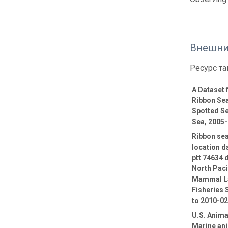
Внешни
Ресурс та
A Dataset
Ribbon Sea
Spotted Se
Sea, 2005
Ribbon sea
location d
ptt 74634 
North Paci
Mammal La
Fisheries 
to 2010-0
U.S. Anima
Marine ani