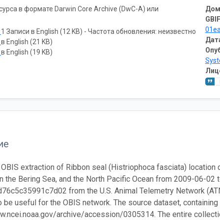
рса в формате Darwin Core Archive (DwC-A) или
Дом
GBIF
01e
ь
1 Записи в English (12 KB) - Частота обновления: неизвестно
Дат
ь
в English (21 KB)
Опу
ь
в English (19 KB)
Sys
Лиц
ие
 OBIS extraction of Ribbon seal (Histriophoca fasciata) location d
n the Bering Sea, and the North Pacific Ocean from 2009-06-02 
6c5c35991c7d02 from the U.S. Animal Telemetry Network (ATN).
 be useful for the OBIS network. The source dataset, containing th
w.ncei.noaa.gov/archive/accession/0305314. The entire collection