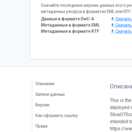
Скачайте последнюю версию данных этого ресу
метаданных ресурса в форматах EML или RTF:
Данные в формате DwC-A
Скачат
Метаданные в формате EML
Скачат
Метаданные в формате RTF
Скачат
Описание
Описан
Записи данных
This is the
Версии
deployed i
56ce075cd7
Как оформить ссылку
intended to
Права
https://ww