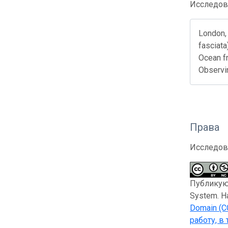
Исследов
London, 
fasciata
Ocean f
Observi
Права
Исследов
Публикующ
System. Н
Domain (C
работу, в