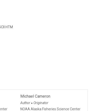
CII HTM
Michael Cameron
Author
Originator
●
enter
NOAA Alaska Fisheries Science Center