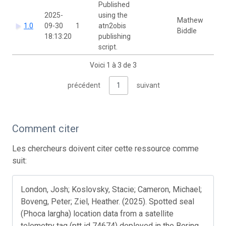
Published
2025-
using the
Mathew
1.0
09-30
1
atn2obis
Biddle
18:13:20
publishing
script.
Voici 1 à 3 de 3
précédent
1
suivant
Comment citer
Les chercheurs doivent citer cette ressource comme
suit:
London, Josh; Koslovsky, Stacie; Cameron, Michael;
Boveng, Peter; Ziel, Heather. (2025). Spotted seal
(Phoca largha) location data from a satellite
telemetry tag (ptt id 74674) deployed in the Bering