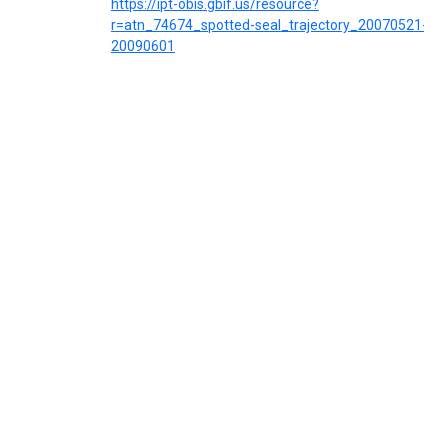
https://ipt-obis.gbif.us/resource?
r=atn_74674_spotted-seal_trajectory_20070521-
20090601