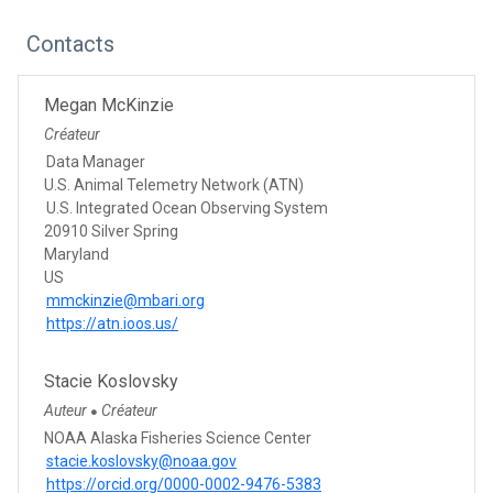
Contacts
Megan McKinzie
Créateur
Data Manager
U.S. Animal Telemetry Network (ATN)
U.S. Integrated Ocean Observing System
20910 Silver Spring
Maryland
US
mmckinzie@mbari.org
https://atn.ioos.us/
Stacie Koslovsky
Auteur
Créateur
●
NOAA Alaska Fisheries Science Center
stacie.koslovsky@noaa.gov
https://orcid.org/0000-0002-9476-5383