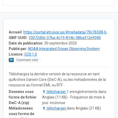
Accueil:
https://portal.atn.ioos.us/#metadata/70c76508-b252-4c3d-9f27-e4cba9300537/project
GBIF UUID:
10072d56-376a-4c19-814b-386a312e9340
Date de publication:
30 septembre 2025
Publié par:
NOAA Integrated Ocean Observing System
Licence:
CC0 1.0
Comment citer
Téléchargez la dernière version de la ressource en tant
quArchive Darwin Core (DwC-A), ou les métadonnées de la
ressource au format EML ou RTF :
Données sous
télécharger
1 enregistrements dans
forme de fichier
Anglais (11 KB) - Fréquence de mise à
DwC-A (zip)
jour: inconnue
Métadonnées
télécharger
dans Anglais (21 KB)
sous forme de