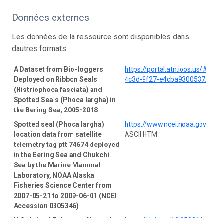
Données externes
Les données de la ressource sont disponibles dans
dautres formats
A Dataset from Bio-loggers
https://portal.atn.ioos.us/#
Deployed on Ribbon Seals
4c3d-9f27-e4cba9300537/pro
(Histriophoca fasciata) and
Spotted Seals (Phoca largha) in
the Bering Sea, 2005-2018
Spotted seal (Phoca largha)
https://www.ncei.noaa.gov/a
location data from satellite
ASCII HTM
telemetry tag ptt 74674 deployed
in the Bering Sea and Chukchi
Sea by the Marine Mammal
Laboratory, NOAA Alaska
Fisheries Science Center from
2007-05-21 to 2009-06-01 (NCEI
Accession 0305346)