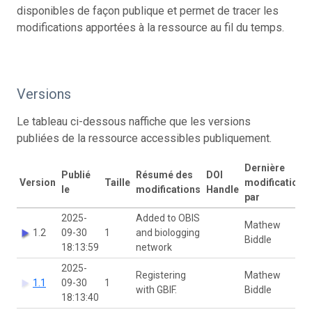
disponibles de façon publique et permet de tracer les
modifications apportées à la ressource au fil du temps.
Versions
Le tableau ci-dessous naffiche que les versions
publiées de la ressource accessibles publiquement.
Dernière
Publié
Résumé des
DOI
Version
Taille
modification
le
modifications
Handle
par
2025-
Added to OBIS
Mathew
1.2
09-30
1
and biologging
Biddle
18:13:59
network
2025-
Registering
Mathew
1.1
09-30
1
with GBIF.
Biddle
18:13:40