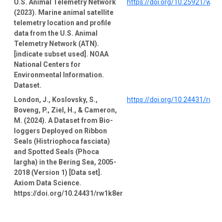
U.S. Animal Telemetry Network
https://doi.org/10.25921/wp4
(2023). Marine animal satellite
telemetry location and profile
data from the U.S. Animal
Telemetry Network (ATN).
[indicate subset used]. NOAA
National Centers for
Environmental Information.
Dataset.
London, J., Koslovsky, S.,
https://doi.org/10.24431/rw1
Boveng, P., Ziel, H., & Cameron,
M. (2024). A Dataset from Bio-
loggers Deployed on Ribbon
Seals (Histriophoca fasciata)
and Spotted Seals (Phoca
largha) in the Bering Sea, 2005-
2018 (Version 1) [Data set].
Axiom Data Science.
https://doi.org/10.24431/rw1k8er