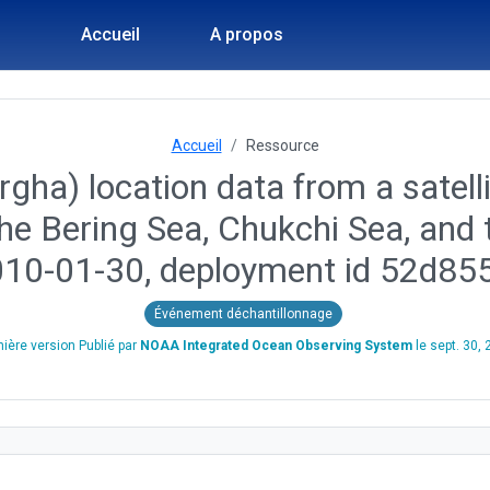
Accueil
A propos
Accueil
Ressource
gha) location data from a satelli
he Bering Sea, Chukchi Sea, and 
010-01-30, deployment id 52d
Événement déchantillonnage
ière version Publié par
NOAA Integrated Ocean Observing System
le
sept. 30,