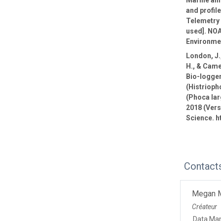
Marine ani
and profil
Telemetry 
used]. NOA
Environmen
London, J.,
H., & Came
Bio-logge
(Histrioph
(Phoca lar
2018 (Vers
Science. h
Contact
Megan 
Créateur
Data Ma