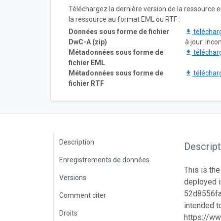
Téléchargez la dernière version de la ressource
la ressource au format EML ou RTF :
Données sous forme de fichier
téléchar
DwC-A (zip)
à jour: inc
Métadonnées sous forme de
téléchar
fichier EML
Métadonnées sous forme de
téléchar
fichier RTF
Description
Descript
Enregistrements de données
This is the
Versions
deployed i
52d8556fa8
Comment citer
intended to
Droits
https://ww