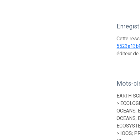
Enregis
Cette ress
5523a13b
éditeur de
Mots-cl
EARTH SC
> ECOLOG
OCEANS; 
OCEANS; 
ECOSYSTE
> IOOS; P