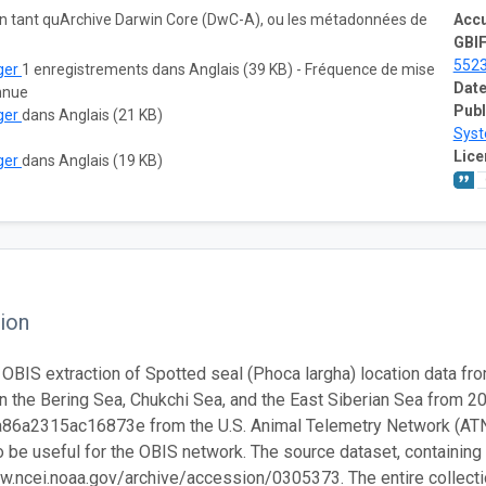
 en tant quArchive Darwin Core (DwC-A), ou les métadonnées de
Accu
GBIF
552
ger
1 enregistrements dans Anglais (39 KB) - Fréquence de mise
Date
onnue
Publ
ger
dans Anglais (21 KB)
Sys
Lice
ger
dans Anglais (19 KB)
ion
 OBIS extraction of Spotted seal (Phoca largha) location data fro
n the Bering Sea, Chukchi Sea, and the East Siberian Sea from 
6a2315ac16873e from the U.S. Animal Telemetry Network (ATN). 
 be useful for the OBIS network. The source dataset, containing th
w.ncei.noaa.gov/archive/accession/0305373. The entire collection