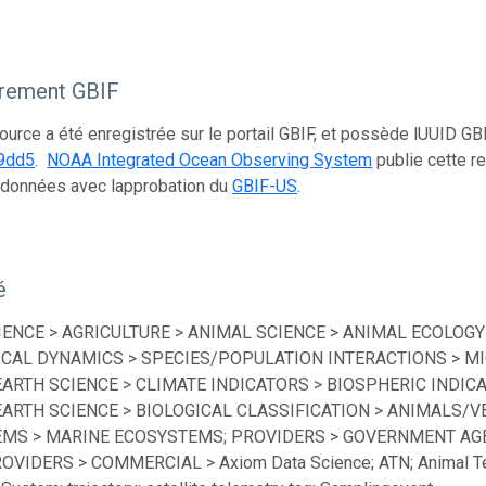
trement GBIF
ource a été enregistrée sur le portail GBIF, et possède lUUID GB
9dd5
.
NOAA Integrated Ocean Observing System
publie cette r
 données avec lapprobation du
GBIF-US
.
é
IENCE > AGRICULTURE > ANIMAL SCIENCE > ANIMAL ECOLOGY
ICAL DYNAMICS > SPECIES/POPULATION INTERACTIONS > MI
EARTH SCIENCE > CLIMATE INDICATORS > BIOSPHERIC INDICA
EARTH SCIENCE > BIOLOGICAL CLASSIFICATION > ANIMALS/V
MS > MARINE ECOSYSTEMS; PROVIDERS > GOVERNMENT AGEN
ROVIDERS > COMMERCIAL > Axiom Data Science; ATN; Animal Te