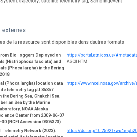
System; trajectory; satellite telemetry tag; Samplingevent
 externes
s de la ressource sont disponibles dans dautres formats
 from Bio-loggers Deployed on
https://portal.atn.ioos.us/#metad
ls (Histriophoca fasciata) and
ASCII HTM
als (Phoca largha) in the Bering
-2018
al (Phoca largha) location data
https://www.ncei.noaa.gov/archive
lite telemetry tag ptt 85857
n the Bering Sea, Chukchi Sea,
iberian Sea by the Marine
boratory, NOAA Alaska
Science Center from 2009-06-07
1-30 (NCEI Accession 0305373)
l Telemetry Network (2023).
https://doi.org/10.25921/wp4e-ph2