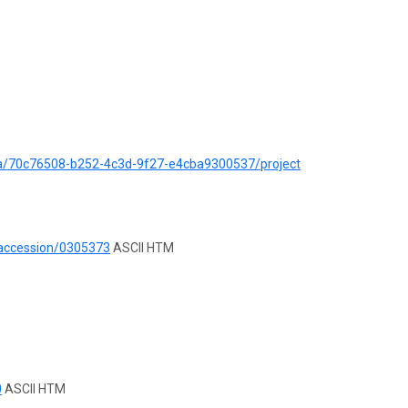
ata/70c76508-b252-4c3d-9f27-e4cba9300537/project
/accession/0305373
ASCII HTM
0
ASCII HTM