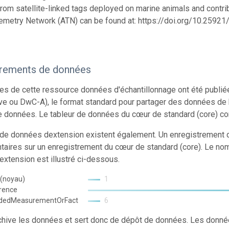
from satellite-linked tags deployed on marine animals and contrib
emetry Network (ATN) can be found at: https://doi.org/10.259
trements de données
s de cette ressource données d'échantillonnage ont été publi
ve ou DwC-A), le format standard pour partager des données de 
e données. Le tableur de données du cœur de standard (core) co
 de données dextension existent également. Un enregistrement d
aires sur un enregistrement du cœur de standard (core). Le no
xtension est illustré ci-dessous.
 (noyau)
1
rence
ndedMeasurementOrFact
6
chive les données et sert donc de dépôt de données. Les donn