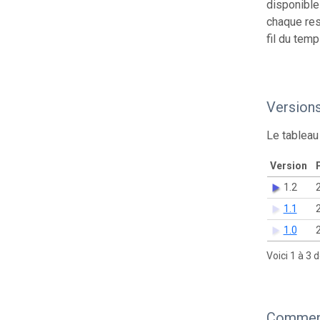
disponible
chaque res
fil du temp
Version
Le tableau
Version
P
1.2
1.1
1.0
Voici 1 à 3 
Comment