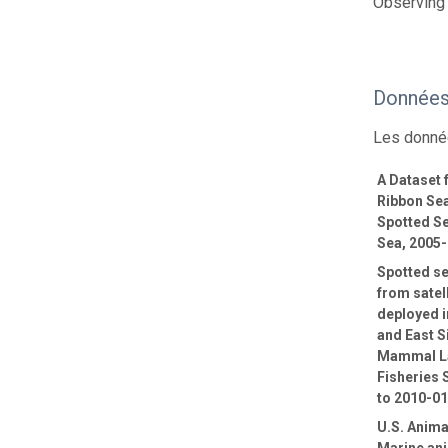
Observing 
Données
Les donnée
A Dataset
Ribbon Sea
Spotted Se
Sea, 2005
Spotted se
from satel
deployed i
and East S
Mammal La
Fisheries 
to 2010-0
U.S. Anima