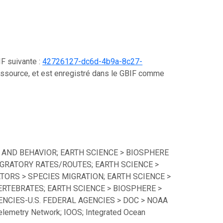
IF suivante :
42726127-dc6d-4b9a-8c27-
essource, et est enregistré dans le GBIF comme
 AND BEHAVIOR; EARTH SCIENCE > BIOSPHERE
GRATORY RATES/ROUTES; EARTH SCIENCE >
TORS > SPECIES MIGRATION; EARTH SCIENCE >
ERTEBRATES; EARTH SCIENCE > BIOSPHERE >
CIES-U.S. FEDERAL AGENCIES > DOC > NOAA
lemetry Network; IOOS; Integrated Ocean