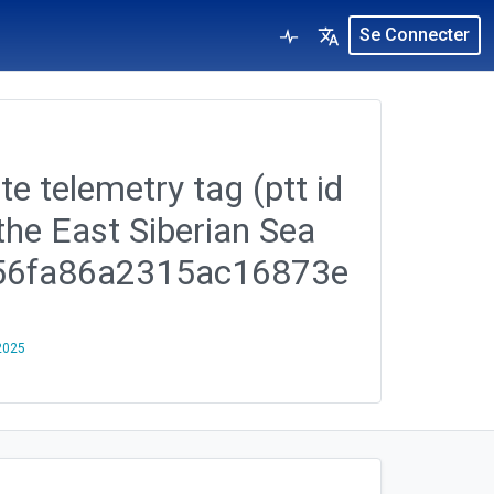
Se Connecter
te telemetry tag (ptt id
the East Siberian Sea
8556fa86a2315ac16873e
 2025