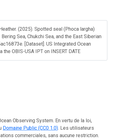
Heather. (2025). Spotted seal (Phoca largha)
e Bering Sea, Chukchi Sea, and the East Siberian
c16873e. [Dataset]. US Integrated Ocean
ia the OBIS-USA IPT on INSERT DATE
cean Observing System. En vertu de la loi,
au
Domaine Public (CC0 1.0)
. Les utilisateurs
lisations commerciales, sans aucune restriction.