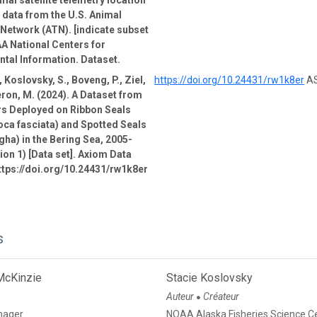
mal satellite telemetry location
e data from the U.S. Animal
Network (ATN). [indicate subset
A National Centers for
tal Information. Dataset.
 Koslovsky, S., Boveng, P., Ziel,
https://doi.org/10.24431/rw1k8er
AS
ron, M. (2024). A Dataset from
rs Deployed on Ribbon Seals
oca fasciata) and Spotted Seals
gha) in the Bering Sea, 2005-
ion 1) [Data set]. Axiom Data
ttps://doi.org/10.24431/rw1k8er
s
McKinzie
Stacie Koslovsky
Auteur
Créateur
●
nager
NOAA Alaska Fisheries Science C