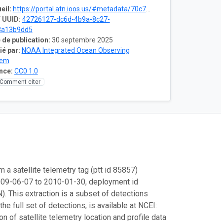
eil:
https://portal.atn.ioos.us/#metadata/70c76508-b252-4c3d-9f27-e4cba9300537/project
 UUID:
42726127-dc6d-4b9a-8c27-
3a13b9dd5
 de publication:
30 septembre 2025
ié par:
NOAA Integrated Ocean Observing
tem
nce:
CC0 1.0
Comment citer
m a satellite telemetry tag (ptt id 85857)
2009-06-07 to 2010-01-30, deployment id
This extraction is a subset of detections
e full set of detections, is available at NCEI:
 of satellite telemetry location and profile data