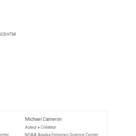
CII HTM
Michael Cameron
Auteur
Créateur
●
enter
NOAA Alaska Fisheries Science Center