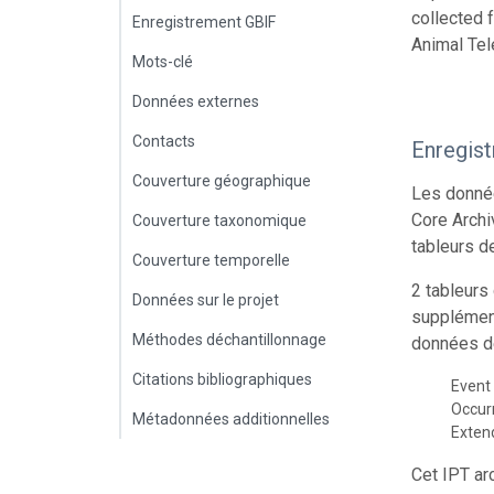
collected 
Enregistrement GBIF
Animal Tel
Mots-clé
Données externes
Contacts
Enregis
Couverture géographique
Les donnée
Core Archi
Couverture taxonomique
tableurs d
Couverture temporelle
2 tableurs
Données sur le projet
supplément
Méthodes déchantillonnage
données de
Citations bibliographiques
Event
Occur
Métadonnées additionnelles
Exte
Cet IPT ar