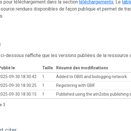
s pour téléchargement dans la section
téléchargements
. Le
tabl
source rendues disponibles de façon publique et permet de trac
s.
s
 ci-dessous naffiche que les versions publiées de la ressource
ublié le
Taille
Résumé des modifications
2025-09-30 18:30:42
1
Added to OBIS and biologging network
2025-09-30 18:30:25
1
Registering with GBIF.
2025-09-30 18:30:15
1
Published using the atn2obis publishing s
de 3
 citer