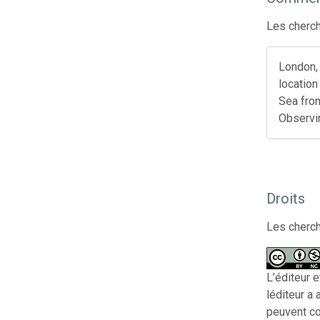
Les cherch
London, 
location
Sea fro
Observi
Droits
Les cherch
L’éditeur 
léditeur a
peuvent cop