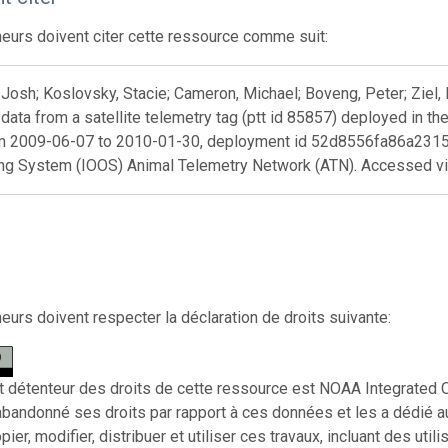
eurs doivent citer cette ressource comme suit:
Josh; Koslovsky, Stacie; Cameron, Michael; Boveng, Peter; Ziel, 
 data from a satellite telemetry tag (ptt id 85857) deployed in th
m 2009-06-07 to 2010-01-30, deployment id 52d8556fa86a2315a
ng System (IOOS) Animal Telemetry Network (ATN). Accessed v
eurs doivent respecter la déclaration de droits suivante:
et détenteur des droits de cette ressource est NOAA Integrated O
 abandonné ses droits par rapport à ces données et les a dédié 
ier, modifier, distribuer et utiliser ces travaux, incluant des uti