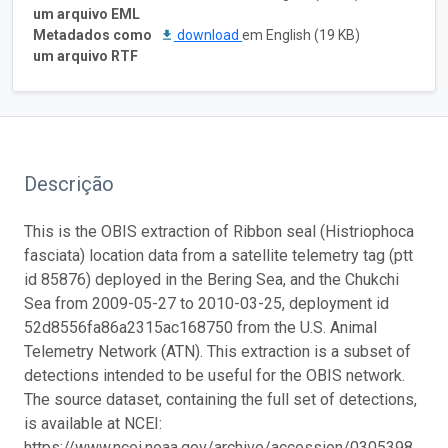
um arquivo EML
Metadados como
download
em English (19 KB)
um arquivo RTF
Descrição
This is the OBIS extraction of Ribbon seal (Histriophoca
fasciata) location data from a satellite telemetry tag (ptt
id 85876) deployed in the Bering Sea, and the Chukchi
Sea from 2009-05-27 to 2010-03-25, deployment id
52d8556fa86a2315ac168750 from the U.S. Animal
Telemetry Network (ATN). This extraction is a subset of
detections intended to be useful for the OBIS network.
The source dataset, containing the full set of detections,
is available at NCEI:
https://www.ncei.noaa.gov/archive/accession/0305398.