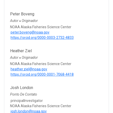
Peter Boveng
Autor
Originador
●
NOAA Alaska Fisheries Science Center
peter.boveng@noaa.gov
https://orcid.org/0000-0003-2732-4833
Heather Ziel
Autor
Originador
●
NOAA Alaska Fisheries Science Center
heather.ziel@noaa.gov
https://orcid.org/0000-0001-7068-4418
Josh London
Ponto De Contato
principalInvestigator
NOAA Alaska Fisheries Science Center
josh.london@noaa.gov