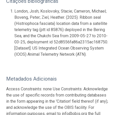
Citações bibliográficas
London, Josh; Koslovsky, Stacie; Cameron, Michael;
Boveng, Peter; Ziel, Heather. (2025). Ribbon seal
(Histriophoca fasciata) location data from a satellite
telemetry tag (ptt id 85876) deployed in the Bering
Sea, and the Chukchi Sea from 2009-05-27 to 2010-
03-25, deployment id 52d8556fa86a2315ac168750.
[Dataset]. US Integrated Ocean Observing System
(IOOS) Animal Telemetry Network (ATN).
Metadados Adicionais
Access Constraints: none Use Constraints: Acknowledge
the use of specific records from contributing databases
in the form appearing in the 'Citation' field thereof (if any);
and acknowledge the use of the OBIS facility. For
information purposes, email to info@obis.org the full