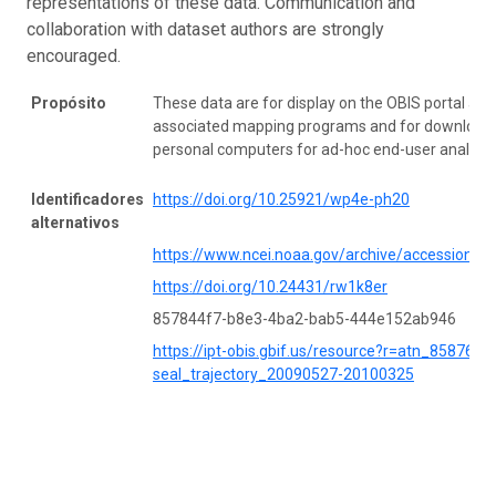
representations of these data. Communication and
collaboration with dataset authors are strongly
encouraged.
Propósito
These data are for display on the OBIS portal and
associated mapping programs and for download 
personal computers for ad-hoc end-user analysis
Identificadores
https://doi.org/10.25921/wp4e-ph20
alternativos
https://www.ncei.noaa.gov/archive/accession/0
https://doi.org/10.24431/rw1k8er
857844f7-b8e3-4ba2-bab5-444e152ab946
https://ipt-obis.gbif.us/resource?r=atn_85876_r
seal_trajectory_20090527-20100325