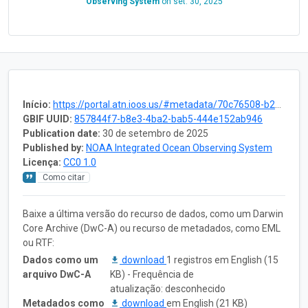
Observing System
on
set. 30, 2025
Início:
https://portal.atn.ioos.us/#metadata/70c76508-b252-4c3d-9f27-e4cba9300537/project
GBIF UUID:
857844f7-b8e3-4ba2-bab5-444e152ab946
Publication date:
30 de setembro de 2025
Published by:
NOAA Integrated Ocean Observing System
Licença:
CC0 1.0
Como citar
Baixe a última versão do recurso de dados, como um Darwin
Core Archive (DwC-A) ou recurso de metadados, como EML
ou RTF:
Dados como um
download
1 registros em English (15
arquivo DwC-A
KB) - Frequência de
atualização: desconhecido
Metadados como
download
em English (21 KB)