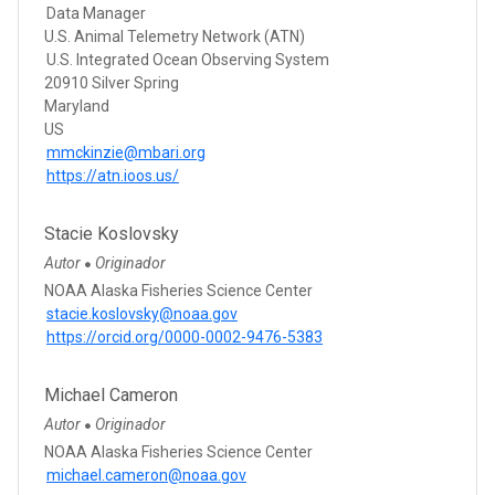
Data Manager
U.S. Animal Telemetry Network (ATN)
U.S. Integrated Ocean Observing System
20910 Silver Spring
Maryland
US
mmckinzie@mbari.org
https://atn.ioos.us/
Stacie Koslovsky
Autor
Originador
●
NOAA Alaska Fisheries Science Center
stacie.koslovsky@noaa.gov
https://orcid.org/0000-0002-9476-5383
Michael Cameron
Autor
Originador
●
NOAA Alaska Fisheries Science Center
michael.cameron@noaa.gov