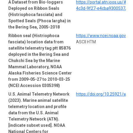
A Dataset from Bio-loggers
https://portal.atn.ioos.us/#
Deployed on Ribbon Seals
4c3d-9f27-e4cba9300537/pro
(Histriophoca fasciata) and
Spotted Seals (Phoca largha) in
the Bering Sea, 2005-2018
Ribbon seal (Histriophoca
https://www.ncei.noaa.gov/a
fasciata) location data from
ASCII HTM
satellite telemetry tag ptt 85876
deployed in the Bering Sea and
Chukchi Sea by the Marine
Mammal Laboratory, NOAA
Alaska Fisheries Science Center
from 2009-05-27 to 2010-03-25
(NCEI Accession 0305398)
U.S. Animal Telemetry Network
https://doi.org/10.25921/wp4
(2023). Marine animal satellite
telemetry location and profile
data from the U.S. Animal
Telemetry Network (ATN).
[indicate subset used]. NOAA
National Centers for