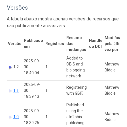
Versões
A tabela abaixo mostra apenas versões de recursos que
são publicamente acessíveis.
Resumo
Modificado
Publicado
Handle
Versão
Registros
das
pela última
em
do DOI
mudanças
vez por
Added to
2025-09-
OBIS and
Mathew
1.2
30
1
biologging
Biddle
18:40:04
network
2025-09-
Registering
Mathew
1.1
30
1
with GBIF.
Biddle
18:39:43
Published
2025-09-
using the
Mathew
1.0
30
1
atn2obis
Biddle
18:39:26
publishing