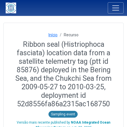
Início
Recurso
Ribbon seal (Histriophoca
fasciata) location data from a
satellite telemetry tag (ptt id
85876) deployed in the Bering
Sea, and the Chukchi Sea from
2009-05-27 to 2010-03-25,
deployment id
52d8556fa86a2315ac168750
Sampling event
Versão mais recente published by
NOAA Integrated Ocean