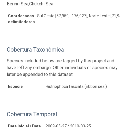
Bering Sea,Chukchi Sea
Coordenadas
Sul Oeste [57,959, -176,027], Norte Leste [71,944, 
delimitadoras
Cobertura Taxonômica
Species included below are tagged by this project and
have left any embargo. Other individuals or species may
later be appended to this dataset.
Espécie
Histriophoca fasciata (ribbon seal)
Cobertura Temporal
Data Inicial / Data
2009-05-27 / 2010-03-25