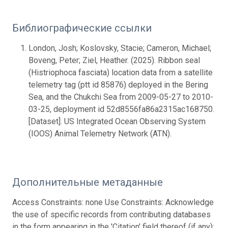
Библиографические ссылки
London, Josh; Koslovsky, Stacie; Cameron, Michael;
Boveng, Peter; Ziel, Heather. (2025). Ribbon seal
(Histriophoca fasciata) location data from a satellite
telemetry tag (ptt id 85876) deployed in the Bering
Sea, and the Chukchi Sea from 2009-05-27 to 2010-
03-25, deployment id 52d8556fa86a2315ac168750.
[Dataset]. US Integrated Ocean Observing System
(IOOS) Animal Telemetry Network (ATN).
Дополнительные метаданные
Access Constraints: none Use Constraints: Acknowledge
the use of specific records from contributing databases
in the form appearing in the 'Citation' field thereof (if any);