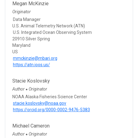
Megan McKinzie
Originator
Data Manager
U.S. Animal Telemetry Network (ATN)
U.S. Integrated Ocean Observing System
20910 Silver Spring
Maryland
US
mmckinzie@mbari.org
https://atn.ioos.us/
Stacie Koslovsky
Author
Originator
●
NOAA Alaska Fisheries Science Center
stacie.koslovsky@noaa.gov
https://orcid.org/0000-0002-9476-5383
Michael Cameron
Author
Originator
●