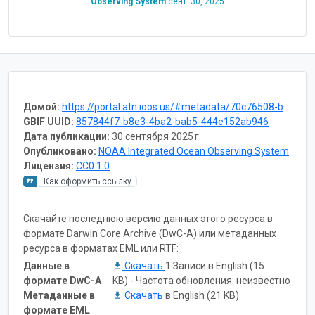
Observing System
сент. 30, 2025
Домой:
https://portal.atn.ioos.us/#metadata/70c76508-b252-4c3d-9f27-e4cba9300537/project
GBIF UUID:
857844f7-b8e3-4ba2-bab5-444e152ab946
Дата публикации:
30 сентября 2025 г.
Опубликовано:
NOAA Integrated Ocean Observing System
Лицензия:
CC0 1.0
Как оформить ссылку
Скачайте последнюю версию данных этого ресурса в
формате Darwin Core Archive (DwC-A) или метаданных
ресурса в форматах EML или RTF:
Данные в
Скачать
1 Записи в English (15
формате DwC-A
KB) - Частота обновления: неизвестно
Метаданные в
Скачать
в English (21 KB)
формате EML