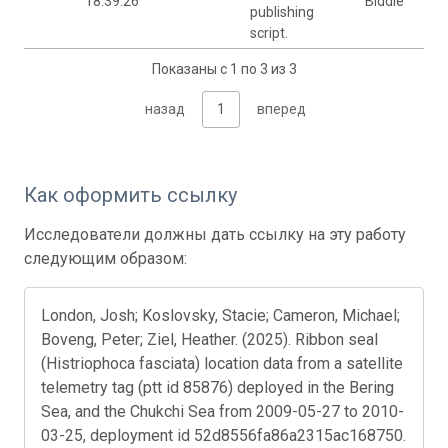
18:39:26
Biddle
publishing
script.
Показаны с 1 по 3 из 3
назад
1
вперед
Как оформить ссылку
Исследователи должны дать ссылку на эту работу
следующим образом:
London, Josh; Koslovsky, Stacie; Cameron, Michael;
Boveng, Peter; Ziel, Heather. (2025). Ribbon seal
(Histriophoca fasciata) location data from a satellite
telemetry tag (ptt id 85876) deployed in the Bering
Sea, and the Chukchi Sea from 2009-05-27 to 2010-
03-25, deployment id 52d8556fa86a2315ac168750.