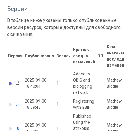
Версии
В таблице ниже указаны только опубликованные
версии ресурса, которые доступны для свободного
скачивания.
Кем
Краткая
внесены
Версия
Опубликовано
Записи
сводка
DOI
последние
изменений
изменения
Added to
2025-09-30
OBIS and
Mathew
1.2
1
18:40:04
biologging
Biddle
network
2025-09-30
Registering
Mathew
1.1
1
18:39:43
with GBIF.
Biddle
Published
using the
2025-09-30
Mathew
1.0
1
atn2obis