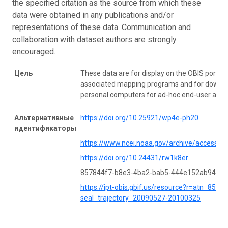
the specified citation as the source from which these
data were obtained in any publications and/or
representations of these data. Communication and
collaboration with dataset authors are strongly
encouraged.
Цель
These data are for display on the OBIS portal
associated mapping programs and for downlo
personal computers for ad-hoc end-user analy
Альтернативные
https://doi.org/10.25921/wp4e-ph20
идентификаторы
https://www.ncei.noaa.gov/archive/accessio
https://doi.org/10.24431/rw1k8er
857844f7-b8e3-4ba2-bab5-444e152ab946
https://ipt-obis.gbif.us/resource?r=atn_8587
seal_trajectory_20090527-20100325