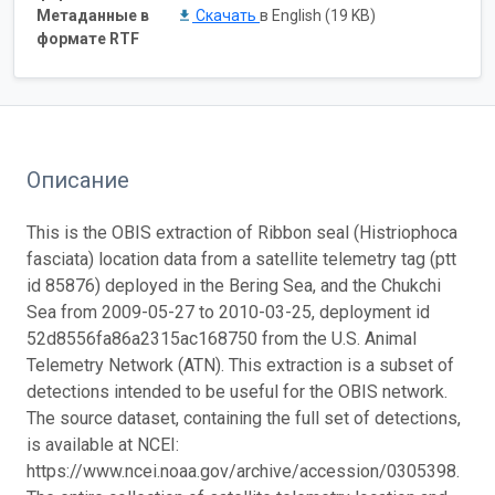
Метаданные в
Скачать
в English (19 KB)
формате RTF
Описание
This is the OBIS extraction of Ribbon seal (Histriophoca
fasciata) location data from a satellite telemetry tag (ptt
id 85876) deployed in the Bering Sea, and the Chukchi
Sea from 2009-05-27 to 2010-03-25, deployment id
52d8556fa86a2315ac168750 from the U.S. Animal
Telemetry Network (ATN). This extraction is a subset of
detections intended to be useful for the OBIS network.
The source dataset, containing the full set of detections,
is available at NCEI:
https://www.ncei.noaa.gov/archive/accession/0305398.