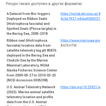
Ресурс также доступен в других форматах
A Dataset from Bio-loggers
https://portal.atn.ioos.us/#
Deployed on Ribbon Seals
4c3d-9f27-e4cba9300537/pro
(Histriophoca fasciata) and
Spotted Seals (Phoca largha) in
the Bering Sea, 2005-2018
Ribbon seal (Histriophoca
https://www.ncei.noaa.gov/a
fasciata) location data from
ASCII HTM
satellite telemetry tag ptt 85876
deployed in the Bering Sea and
Chukchi Sea by the Marine
Mammal Laboratory, NOAA
Alaska Fisheries Science Center
from 2009-05-27 to 2010-03-25
(NCEI Accession 0305398)
U.S. Animal Telemetry Network
https://doi.org/10.25921/wp4
(2023). Marine animal satellite
telemetry location and profile
data from the U.S. Animal