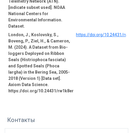
Telemetry Network (ATN).
[indicate subset used]. NOAA
National Centers for
Environmental Information.
Dataset.
London, J., Koslovsky, S.,
https://doi.org/10.24431/rw1
Boveng, P., Ziel, H., & Cameron,
M. (2024). A Dataset from Bio-
loggers Deployed on Ribbon
Seals (Histriophoca fasciata)
and Spotted Seals (Phoca
largha) in the Bering Sea, 2005-
2018 (Version 1) [Data set].
Axiom Data Science.
https://doi.org/10.24431/rw1k8er
Контакты