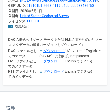
ホーム:
https://www.sciencebase.gov/catalog/item/57fe9444e4b0824b2d14cdbb
GBIF UUID:
017101b3-2668-4119-b6de-ddb983486f50
公開日:
2020年6月1日
公開者:
United States Geological Survey
ライセンス:
CC0 1.0
引用方法
DwC-A形式のリソース データまたは EML / RTF 形式のリソー
ス メタデータの最新バージョンをダウンロード：
DwC ファイルとし
ダウンロード
160 レコード English で
てのデータ
(347 KB) - 更新頻度: not planned
EML ファイルとし
ダウンロード
English で (12 KB)
てのメタデータ
RTF ファイルとし
ダウンロード
English で (10 KB)
てのメタデータ
説明