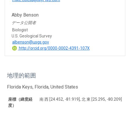
Abby Benson
データ公開者
Biologist
U.S. Geological Survey
albenson@usgs.gov
http://orcid.org/0000-0002-4391-107X
地理的範囲
Florida Keys, Florida, United States
座標（緯度経
南 西 [24.452, -81.919], 北 東 [25.295, -80.209]
度）