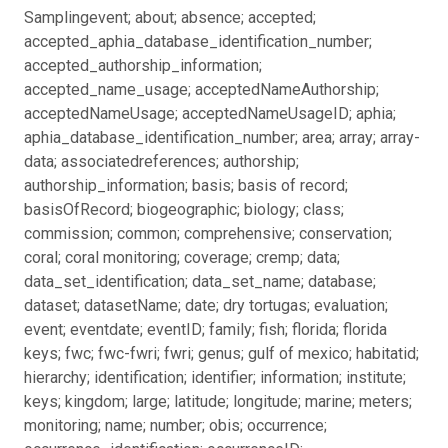
Samplingevent; about; absence; accepted;
accepted_aphia_database_identification_number;
accepted_authorship_information;
accepted_name_usage; acceptedNameAuthorship;
acceptedNameUsage; acceptedNameUsageID; aphia;
aphia_database_identification_number; area; array; array-
data; associatedreferences; authorship;
authorship_information; basis; basis of record;
basisOfRecord; biogeographic; biology; class;
commission; common; comprehensive; conservation;
coral; coral monitoring; coverage; cremp; data;
data_set_identification; data_set_name; database;
dataset; datasetName; date; dry tortugas; evaluation;
event; eventdate; eventID; family; fish; florida; florida
keys; fwc; fwc-fwri; fwri; genus; gulf of mexico; habitatid;
hierarchy; identification; identifier; information; institute;
keys; kingdom; large; latitude; longitude; marine; meters;
monitoring; name; number; obis; occurrence;