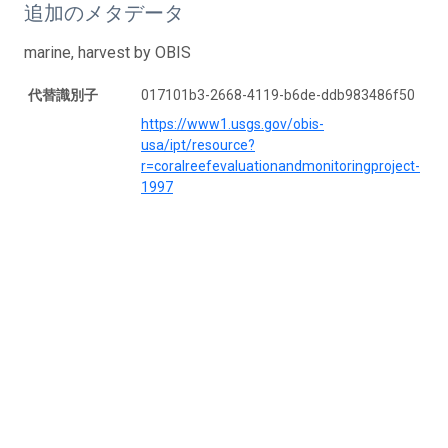
追加のメタデータ
marine, harvest by OBIS
代替識別子
017101b3-2668-4119-b6de-ddb983486f50
https://www1.usgs.gov/obis-
usa/ipt/resource?
r=coralreefevaluationandmonitoringproject-
1997