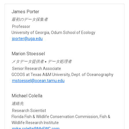
James Porter
最初のデータ採集者
Professor
University of Georgia, Odum School of Ecology
jporter@uga.edu
Marion Stoessel
メタデータ提供者
データ処理者
●
Senior Research Associate
GCOOS at Texas A&M University, Dept. of Oceanography
mstoessel@ocean.tamu.edu
Michael Colella
連絡先
Research Scientist
Florida Fish & Wildlife Conservation Commission, Fish &
Wildlife Research Institute
mike.colella@MyFWC.com