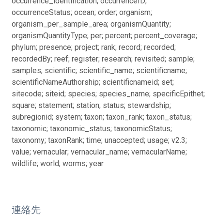
occurrence_identification; occurrenceID;
occurrenceStatus; ocean; order; organism;
organism_per_sample_area; organismQuantity;
organismQuantityType; per; percent; percent_coverage;
phylum; presence; project; rank; record; recorded;
recordedBy; reef; register; research; revisited; sample;
samples; scientific; scientific_name; scientificname;
scientificNameAuthorship; scientificnameid; set;
sitecode; siteid; species; species_name; specificEpithet;
square; statement; station; status; stewardship;
subregionid; system; taxon; taxon_rank; taxon_status;
taxonomic; taxonomic_status; taxonomicStatus;
taxonomy; taxonRank; time; unaccepted; usage; v2.3;
value; vernacular; vernacular_name; vernacularName;
wildlife; world; worms; year
連絡先