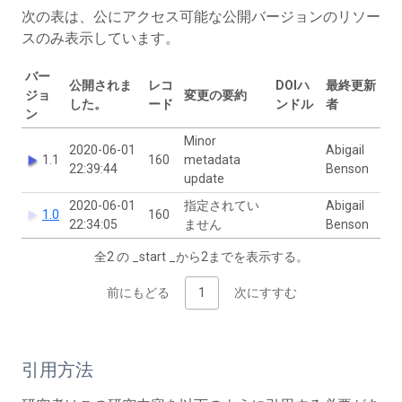
次の表は、公にアクセス可能な公開バージョンのリソー
スのみ表示しています。
バー
公開されま
レコ
DOIハ
最終更新
ジョ
変更の要約
した。
ード
ンドル
者
ン
Minor
2020-06-01
Abigail
1.1
160
metadata
22:39:44
Benson
update
2020-06-01
指定されてい
Abigail
1.0
160
22:34:05
ません
Benson
全2 の _start _から2までを表示する。
前にもどる
1
次にすすむ
引用方法