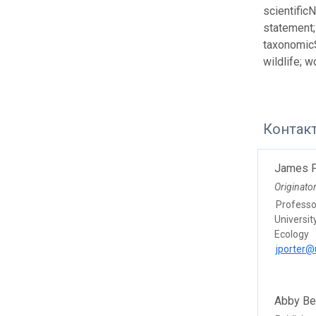
scientific
statement;
taxonomicS
wildlife; w
Контак
James P
Originato
Professo
Universit
Ecology
jporter@
Abby B