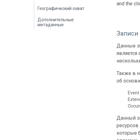
and the cli
Географический охват
Дополнительные
метаданные
Записи
Данные эт
является
нескольки
Также в 
об основн
Event 
Exte
Occur
Данный э
ресурсов
которые б