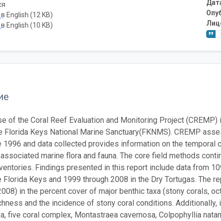
Дат
ся
Опу
ь
в English (12 KB)
Лиц
ь
в English (10 KB)
ие
e of the Coral Reef Evaluation and Monitoring Project (CREMP) i
he Florida Keys National Marine Sanctuary(FKNMS). CREMP asse
e 1996 and data collected provides information on the temporal c
 associated marine flora and fauna. The core field methods cont
ventories. Findings presented in this report include data from 1
e Florida Keys and 1999 through 2008 in the Dry Tortugas. The r
008) in the percent cover of major benthic taxa (stony corals, o
chness and the incidence of stony coral conditions. Additionally,
xa, five coral complex, Montastraea cavernosa, Colpophyllia nata