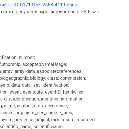
щий UUID:
017101b3-2668-4119-b6de-
 этого ресурса, и зарегистрирован в GBIF как
ification_number;
Authorship; acceptedNameUsage;
array; array-data; associatedreferences;
 biogeographic; biology; class; commission;
emp; data; data_set_identification;
on; event; eventdate; eventID; family; fish;
archy; identification; identifier; information;
ing; name; number; obis; occurrence;
 organism; organism_per_sample_area;
ylum; presence; project; rank; record; recorded;
 scientific_name; scientificname;