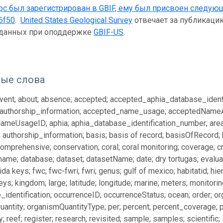
рс был зарегистрирован в GBIF, ему был присвоен следую
6f50
.
United States Geological Survey
отвечает за публикацию
 данных при оподдержке
GBIF-US
.
ые слова
ent; about; absence; accepted; accepted_aphia_database_ident
authorship_information; accepted_name_usage; acceptedName
meUsageID; aphia; aphia_database_identification_number; area; 
; authorship_information; basis; basis of record; basisOfRecord;
mprehensive; conservation; coral; coral monitoring; coverage; cr
ame; database; dataset; datasetName; date; dry tortugas; evaluati
orida keys; fwc; fwc-fwri; fwri; genus; gulf of mexico; habitatid; hier
keys; kingdom; large; latitude; longitude; marine; meters; monitor
_identification; occurrenceID; occurrenceStatus; ocean; order;
antity; organismQuantityType; per; percent; percent_coverage; ph
 reef; register; research; revisited; sample; samples; scientific;