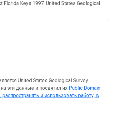
ct Florida Keys 1997. United States Geological
тся United States Geological Survey.
 на эти данные и посвятил их
Public Domain
, распространять и использовать работу, в