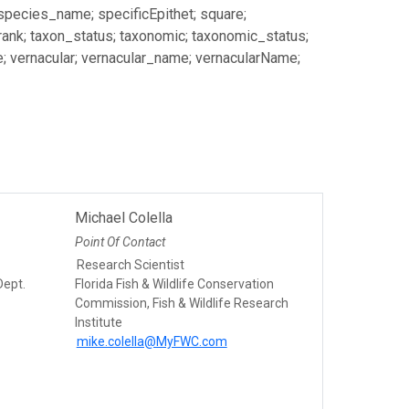
 species_name; specificEpithet; square;
_rank; taxon_status; taxonomic; taxonomic_status;
e; vernacular; vernacular_name; vernacularName;
Michael Colella
Point Of Contact
Research Scientist
Dept.
Florida Fish & Wildlife Conservation
Commission, Fish & Wildlife Research
Institute
mike.colella@MyFWC.com