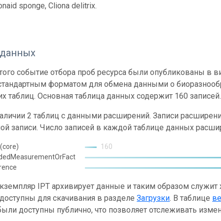
onaid sponge, Cliona delitrix.
 данных
ого событие отбора проб ресурса были опубликованы в вид
 стандартным форматом для обмена данными о биоразнообр
х таблиц. Основная таблица данных содержит 160 записей
наличии 2 таблиц с данными расширений. Записи расшире
ой записи. Число записей в каждой таблице данных расши
(core)
160
ndedMeasurementOrFact
rence
кземпляр IPT архивирует данные и таким образом служит
 доступны для скачивания в разделе
Загрузки
. В таблице
в
ыли доступны публично, что позволяет отслеживать измен