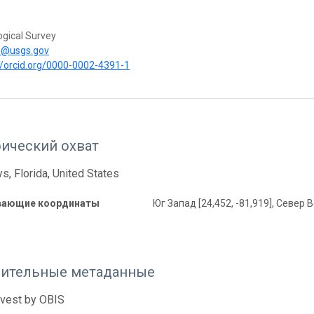
ogical Survey
n@usgs.gov
//orcid.org/0000-0002-4391-1
фический охват
ys, Florida, United States
вающие координаты
Юг Запад [24,452, -81,919], Север В
ительные метаданные
rvest by OBIS