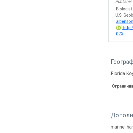
Publisher
Biologist
U.S. Geol
albenso
http:
07X
Геогра
Florida Ke
Ограничи
Дополн
marine, ha