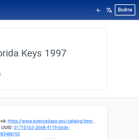
Войти
lorida Keys 1997
0
ой:
https://www.sciencebase.gov/catalog/item/57fe9444e4b0824b2d14cdbb
 UUID:
017101b3-2668-4119-b6de-
983486f50