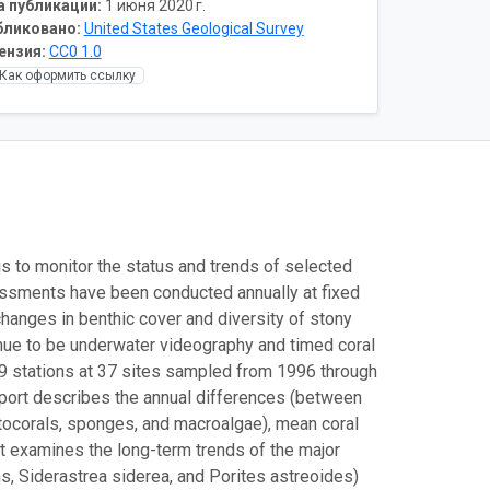
а публикации:
1 июня 2020 г.
бликовано:
United States Geological Survey
ензия:
CC0 1.0
Как оформить ссылку
s to monitor the status and trends of selected
ssments have been conducted annually at fixed
hanges in benthic cover and diversity of stony
inue to be underwater videography and timed coral
09 stations at 37 sites sampled from 1996 through
eport describes the annual differences (between
ctocorals, sponges, and macroalgae), mean coral
 it examines the long-term trends of the major
ns, Siderastrea siderea, and Porites astreoides)