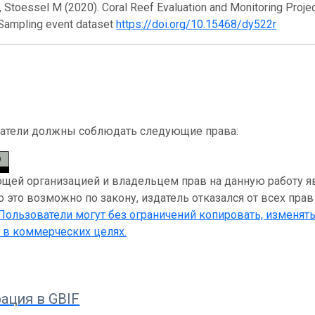
, Stoessel M (2020). Coral Reef Evaluation and Monitoring Proje
 Sampling event dataset
https://doi.org/10.15468/dy522r
атели должны соблюдать следующие права:
ей организацией и владельцем прав на данную работу являе
 это возможно по закону, издатель отказался от всех прав
 Пользователи могут без ограничений копировать, изменять
 в коммерческих целях.
ация в GBIF