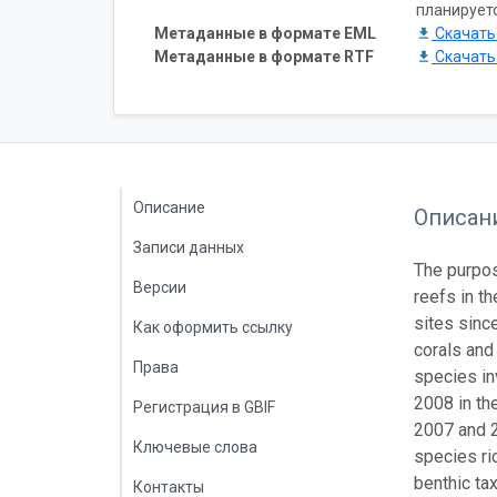
планирует
Метаданные в формате EML
Скачат
Метаданные в формате RTF
Скачат
Описание
Описан
Записи данных
The purpos
Версии
reefs in t
sites sinc
Как оформить ссылку
corals and
Права
species in
2008 in th
Регистрация в GBIF
2007 and 2
Ключевые слова
species ri
benthic ta
Контакты