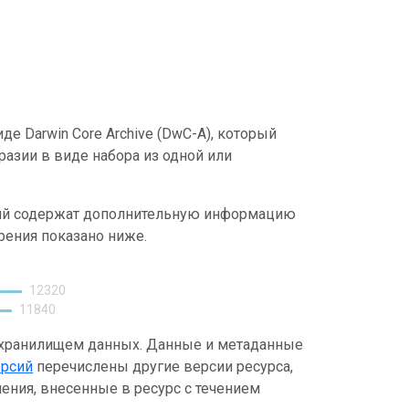
е Darwin Core Archive (DwC-A), который
азии в виде набора из одной или
.
ний содержат дополнительную информацию
рения показано ниже.
12320
11840
 хранилищем данных. Данные и метаданные
ерсий
перечислены другие версии ресурса,
ения, внесенные в ресурс с течением