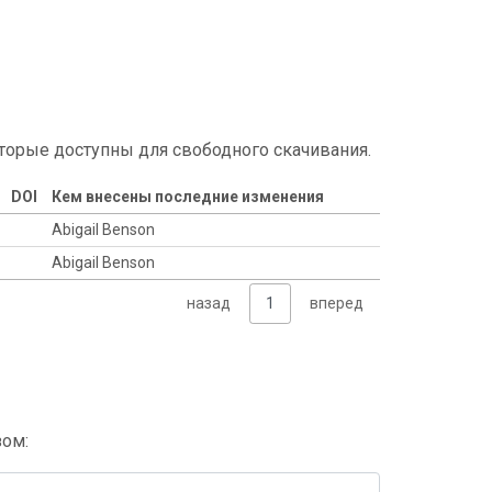
торые доступны для свободного скачивания.
DOI
Кем внесены последние изменения
Abigail Benson
Abigail Benson
назад
1
вперед
зом: