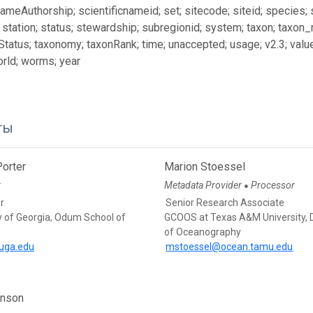
NameAuthorship; scientificnameid; set; sitecode; siteid; species;
 station; status; stewardship; subregionid; system; taxon; taxon
tatus; taxonomy; taxonRank; time; unaccepted; usage; v2.3; valu
orld; worms; year
ты
orter
Marion Stoessel
r
Metadata Provider
Processor
●
r
Senior Research Associate
y of Georgia, Odum School of
GCOOS at Texas A&M University, 
of Oceanography
uga.edu
mstoessel@ocean.tamu.edu
enson