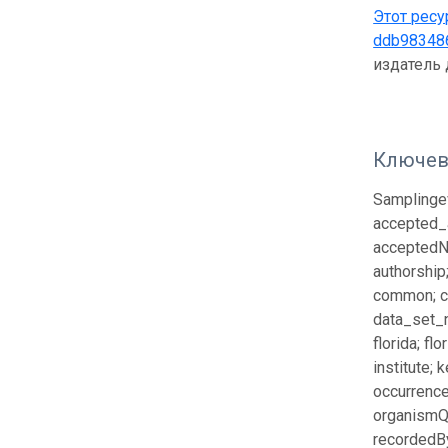
Этот ресу
ddb98348
издатель
Ключев
Samplingev
accepted_
acceptedNa
authorship
common; co
data_set_n
florida; fl
institute; 
occurrence
organismQu
recordedBy;