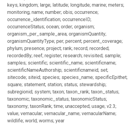
keys; kingdom; large; latitude; longitude; marine; meters;
monitoring; name; number; obis; occurrence;
occurrence_identification; occurrenceID;
occurrenceStatus; ocean; order; organism;
organism_per_sample_area; organismQuantity;
organismQuantityType; per; percent; percent_coverage;
phylum; presence; project; rank; record; recorded;
recordedBy; reef; register; research; revisited; sample;
samples; scientific; scientific_name; scientificname;
scientificNameAuthorship; scientificnameid; set;
sitecode; siteid; species; species_name; specificEpithet;
square; statement; station; status; stewardship;
subregionid; system; taxon; taxon_rank; taxon_status;
taxonomic; taxonomic_status; taxonomicStatus;
taxonomy; taxonRank; time; unaccepted; usage; v2.3;
value; vernacular; vernacular_name; vernacularName;
wildlife; world; worms; year