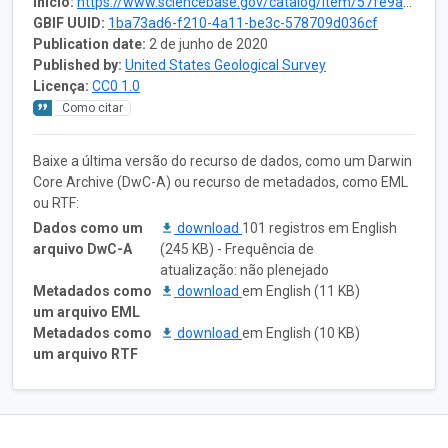
Início:
https://www.sciencebase.gov/catalog/item/57fe9af0e4b0824b2d14e7a7
GBIF UUID:
1ba73ad6-f210-4a11-be3c-578709d036cf
Publication date:
2 de junho de 2020
Published by:
United States Geological Survey
Licença:
CC0 1.0
Como citar
Baixe a última versão do recurso de dados, como um Darwin
Core Archive (DwC-A) ou recurso de metadados, como EML
ou RTF:
Dados como um
download
101 registros em English
arquivo DwC-A
(245 KB) - Frequência de
atualização: não plenejado
Metadados como
download
em English (11 KB)
um arquivo EML
Metadados como
download
em English (10 KB)
um arquivo RTF