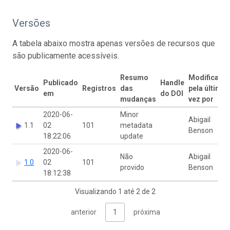
Versões
A tabela abaixo mostra apenas versões de recursos que
são publicamente acessíveis.
Resumo
Modificado
Publicado
Handle
Versão
Registros
das
pela última
em
do DOI
mudanças
vez por
2020-06-
Minor
Abigail
1.1
02
101
metadata
Benson
18:22:06
update
2020-06-
Não
Abigail
1.0
02
101
provido
Benson
18:12:38
Visualizando 1 até 2 de 2
anterior
1
próxima