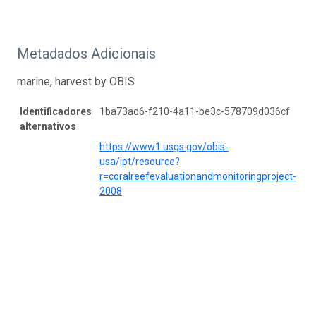
Metadados Adicionais
marine, harvest by OBIS
Identificadores
1ba73ad6-f210-4a11-be3c-578709d036cf
alternativos
https://www1.usgs.gov/obis-
usa/ipt/resource?
r=coralreefevaluationandmonitoringproject-
2008