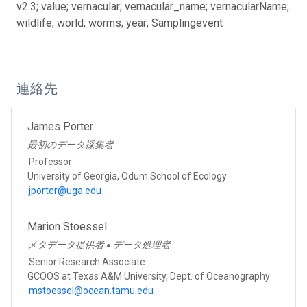
v2.3; value; vernacular; vernacular_name; vernacularName;
wildlife; world; worms; year; Samplingevent
連絡先
James Porter
最初のデータ採集者
Professor
University of Georgia, Odum School of Ecology
jporter@uga.edu
Marion Stoessel
メタデータ提供者
データ処理者
●
Senior Research Associate
GCOOS at Texas A&M University, Dept. of Oceanography
mstoessel@ocean.tamu.edu