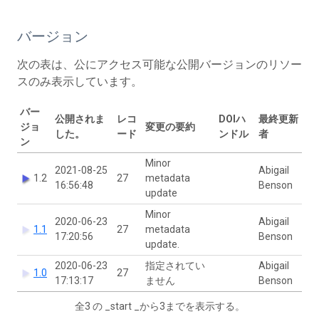
バージョン
次の表は、公にアクセス可能な公開バージョンのリソー
スのみ表示しています。
バー
公開されま
レコ
DOIハ
最終更新
ジョ
変更の要約
した。
ード
ンドル
者
ン
Minor
2021-08-25
Abigail
1.2
27
metadata
16:56:48
Benson
update
Minor
2020-06-23
Abigail
1.1
27
metadata
17:20:56
Benson
update.
2020-06-23
指定されてい
Abigail
1.0
27
17:13:17
ません
Benson
全3 の _start _から3までを表示する。