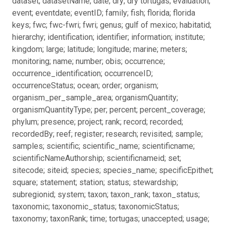
dataset; datasetName; date; dry; dry tortugas; evaluation;
event; eventdate; eventID; family; fish; florida; florida
keys; fwc; fwc-fwri; fwri; genus; gulf of mexico; habitatid;
hierarchy; identification; identifier; information; institute;
kingdom; large; latitude; longitude; marine; meters;
monitoring; name; number; obis; occurrence;
occurrence_identification; occurrenceID;
occurrenceStatus; ocean; order; organism;
organism_per_sample_area; organismQuantity;
organismQuantityType; per; percent; percent_coverage;
phylum; presence; project; rank; record; recorded;
recordedBy; reef; register; research; revisited; sample;
samples; scientific; scientific_name; scientificname;
scientificNameAuthorship; scientificnameid; set;
sitecode; siteid; species; species_name; specificEpithet;
square; statement; station; status; stewardship;
subregionid; system; taxon; taxon_rank; taxon_status;
taxonomic; taxonomic_status; taxonomicStatus;
taxonomy; taxonRank; time; tortugas; unaccepted; usage;