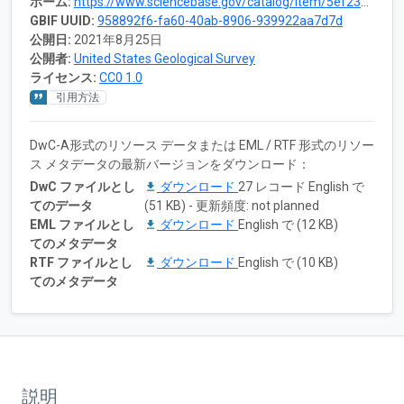
ホーム:
https://www.sciencebase.gov/catalog/item/5ef237cc82ced62aaae3bbbb
GBIF UUID:
958892f6-fa60-40ab-8906-939922aa7d7d
公開日:
2021年8月25日
公開者:
United States Geological Survey
ライセンス:
CC0 1.0
引用方法
DwC-A形式のリソース データまたは EML / RTF 形式のリソー
ス メタデータの最新バージョンをダウンロード：
DwC ファイルとし
ダウンロード
27 レコード English で
てのデータ
(51 KB) - 更新頻度: not planned
EML ファイルとし
ダウンロード
English で (12 KB)
てのメタデータ
RTF ファイルとし
ダウンロード
English で (10 KB)
てのメタデータ
説明