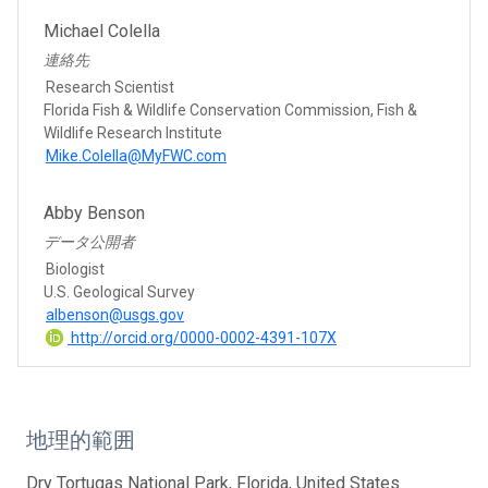
Michael Colella
連絡先
Research Scientist
Florida Fish & Wildlife Conservation Commission, Fish &
Wildlife Research Institute
Mike.Colella@MyFWC.com
Abby Benson
データ公開者
Biologist
U.S. Geological Survey
albenson@usgs.gov
http://orcid.org/0000-0002-4391-107X
地理的範囲
Dry Tortugas National Park, Florida, United States