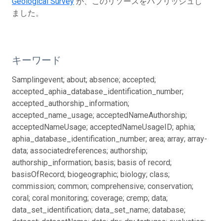
Geological Survey
が、このリソースをパブリッシュし
ました。
キーワード
Samplingevent; about; absence; accepted;
accepted_aphia_database_identification_number;
accepted_authorship_information;
accepted_name_usage; acceptedNameAuthorship;
acceptedNameUsage; acceptedNameUsageID; aphia;
aphia_database_identification_number; area; array; array-
data; associatedreferences; authorship;
authorship_information; basis; basis of record;
basisOfRecord; biogeographic; biology; class;
commission; common; comprehensive; conservation;
coral; coral monitoring; coverage; cremp; data;
data_set_identification; data_set_name; database;