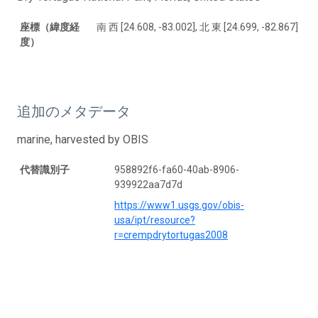
座標（緯度経
南 西 [24.608, -83.002], 北 東 [24.699, -82.867]
度）
追加のメタデータ
marine, harvested by OBIS
代替識別子
958892f6-fa60-40ab-8906-
939922aa7d7d
https://www1.usgs.gov/obis-
usa/ipt/resource?
r=crempdrytortugas2008