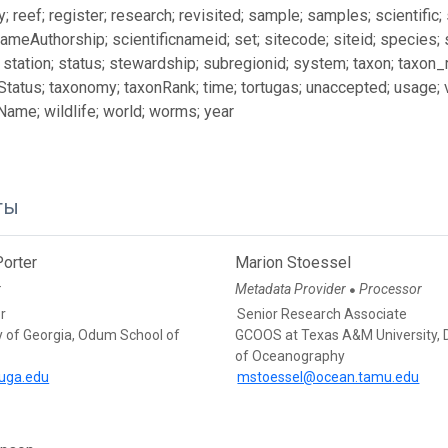
 reef; register; research; revisited; sample; samples; scientific;
NameAuthorship; scientificnameid; set; sitecode; siteid; species;
 station; status; stewardship; subregionid; system; taxon; taxon
tatus; taxonomy; taxonRank; time; tortugas; unaccepted; usage; v
Name; wildlife; world; worms; year
ты
orter
Marion Stoessel
r
Metadata Provider
Processor
●
r
Senior Research Associate
y of Georgia, Odum School of
GCOOS at Texas A&M University, 
of Oceanography
uga.edu
mstoessel@ocean.tamu.edu