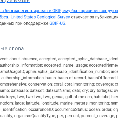
ация в GBIF
рс был зарегистрирован в GBIF, ему был присвоен следую
5bca
.
United States Geological Survey
отвечает за публикацию
 данных при оподдержке
GBIF-US
.
ые слова
ent; about; absence; accepted; accepted_aphia_database_ident
authorship_information; accepted_name_usage; acceptedName
meUsageID; aphia; aphia_database_identification_number; area; 
; authorship_information; basis; basis of record; basisOfRecord;
mprehensive; conservation; coral; coral monitoring; coverage; cr
ame; database; dataset; datasetName; date; dry; dry tortugas; eval
orida keys; fwc; fwc-fwri; fwri; genus; gulf of mexico; habitatid; hier
kingdom; large; latitude; longitude; marine; meters; monitoring; n
_identification; occurrenceID; occurrenceStatus; ocean; order;
antity; organismQuantityType; per; percent; percent_coverage; ph