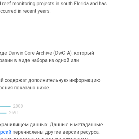
al reef monitoring projects in south Florida and has
curred in recent years.
е Darwin Core Archive (DwC-A), который
азии в виде набора из одной или
ний содержат дополнительную информацию
рения показано ниже.
2808
2691
 хранилищем данных. Данные и метаданные
ерсий
перечислены другие версии ресурса,