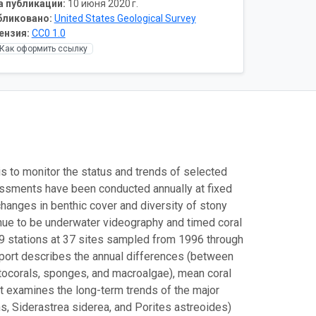
а публикации:
10 июня 2020 г.
бликовано:
United States Geological Survey
ензия:
CC0 1.0
Как оформить ссылку
s to monitor the status and trends of selected
ssments have been conducted annually at fixed
hanges in benthic cover and diversity of stony
inue to be underwater videography and timed coral
09 stations at 37 sites sampled from 1996 through
eport describes the annual differences (between
ctocorals, sponges, and macroalgae), mean coral
 it examines the long-term trends of the major
ns, Siderastrea siderea, and Porites astreoides)