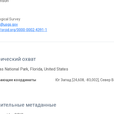
enson
ogical Survey
n@usgs.gov
//orcid.org/0000-0002-4391-1
фический охват
as National Park, Florida, United States
вающие координаты
Юг Запад [24,608, -83,002], Север В
ительные метаданные