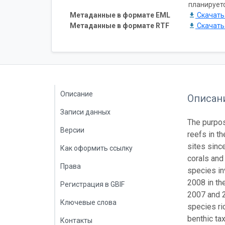
планирует
Метаданные в формате EML
Скачат
Метаданные в формате RTF
Скачат
Описание
Описан
Записи данных
The purpos
Версии
reefs in t
sites sinc
Как оформить ссылку
corals and
Права
species in
2008 in th
Регистрация в GBIF
2007 and 2
Ключевые слова
species ri
benthic ta
Контакты