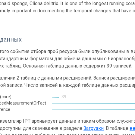
onaid sponge, Cliona delitrix. It is one of the longest running cor
mely important in documenting the temporal changes that have oc
 данных
ого событие отбора проб ресурса были опубликованы в вид
 стандартным форматом для обмена данными о биоразнообр
х таблиц. Основная таблица данных содержит 39 записей.
наличии 2 таблиц с данными расширений. Записи расшире
ой записи. Число записей в каждой таблице данных расши
(core)
39
ndedMeasurementOrFact
rence
кземпляр IPT архивирует данные и таким образом служит
 доступны для скачивания в разделе
Загрузки
. В таблице
в