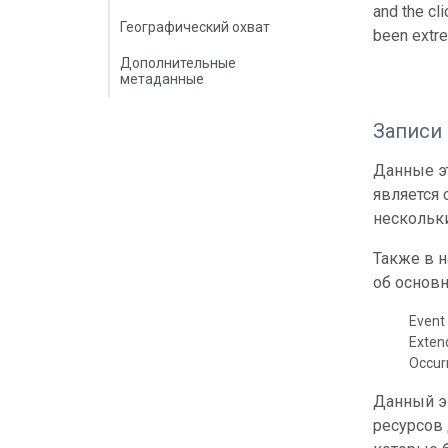
and the cli
Географический охват
been extre
Дополнительные
метаданные
Записи
Данные эт
является
нескольки
Также в 
об основн
Event 
Exte
Occur
Данный э
ресурсов