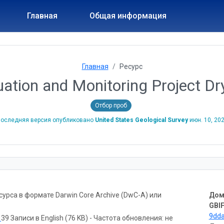
Главная
Общая информация
Главная
Ресурс
uation and Monitoring Project D
Отбор проб
оследняя версия опубликовано
United States Geological Survey
июн. 10, 20
рса в формате Darwin Core Archive (DwC-A) или
Дом
GBIF
9dd
ь
39 Записи в English (76 KB) - Частота обновления: не