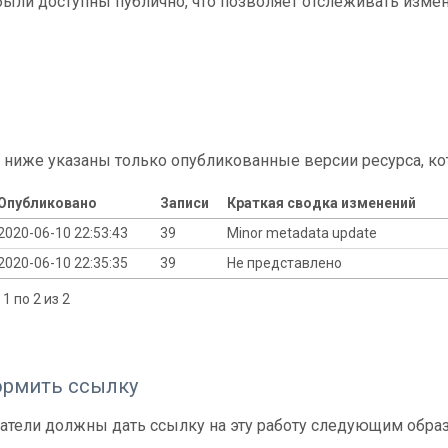
ыли доступны публично, что позволяет отслеживать измен
 ниже указаны только опубликованные версии ресурса, ко
Опубликовано
Записи
Краткая сводка изменений
2020-06-10 22:53:43
39
Minor metadata update
2020-06-10 22:35:35
39
Не представлено
1 по 2 из 2
ормить ссылку
атели должны дать ссылку на эту работу следующим обра