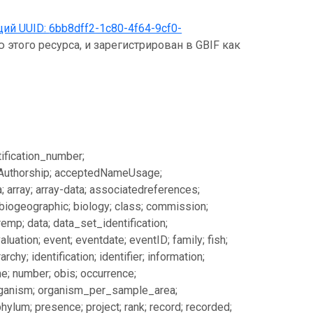
щий UUID:
6bb8dff2-1c80-4f64-9cf0-
 этого ресурса, и зарегистрирован в GBIF как
ification_number;
Authorship; acceptedNameUsage;
array; array-data; associatedreferences;
 biogeographic; biology; class; commission;
emp; data; data_set_identification;
uation; event; eventdate; eventID; family; fish;
archy; identification; identifier; information;
ame; number; obis; occurrence;
 organism; organism_per_sample_area;
ylum; presence; project; rank; record; recorded;