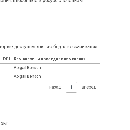
ения, внесенные в ресурс с течением
торые доступны для свободного скачивания.
DOI
Кем внесены последние изменения
Abigail Benson
Abigail Benson
назад
1
вперед
зом: