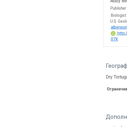
Abby B
Publisher
Biologist
U.S. Geol
albenso
http:
07X
Геогра
Dry Tortug
Ограничи
Дополн