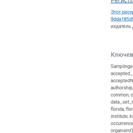
Регистр
Этот ресу
9dda185d
издатель
Ключев
Samplingev
accepted_
acceptedNa
authorship
common; co
data_set_n
florida; fl
institute; 
occurrence
organismQu