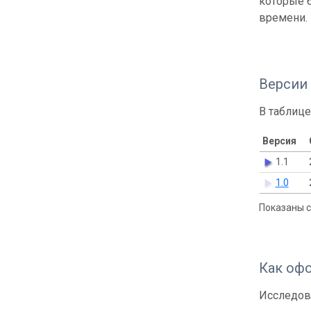
которые б
времени.
Версии
В таблице
Версия
1.1
1.0
Показаны с 
Как оф
Исследов