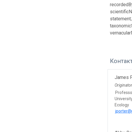
recordedBy;
scientific
statement;
taxonomicS
vernacular
Контак
James P
Originato
Professo
Universit
Ecology
jporter@