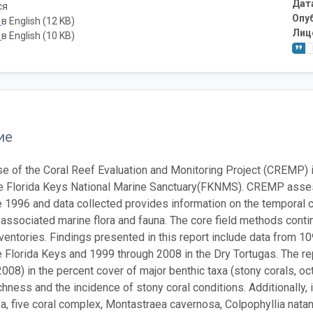
Дат
ся
Опу
ь
в English (12 KB)
Лиц
ь
в English (10 KB)
ие
e of the Coral Reef Evaluation and Monitoring Project (CREMP) i
he Florida Keys National Marine Sanctuary(FKNMS). CREMP asse
e 1996 and data collected provides information on the temporal c
 associated marine flora and fauna. The core field methods cont
ventories. Findings presented in this report include data from 1
e Florida Keys and 1999 through 2008 in the Dry Tortugas. The r
008) in the percent cover of major benthic taxa (stony corals, o
chness and the incidence of stony coral conditions. Additionally,
xa, five coral complex, Montastraea cavernosa, Colpophyllia nata