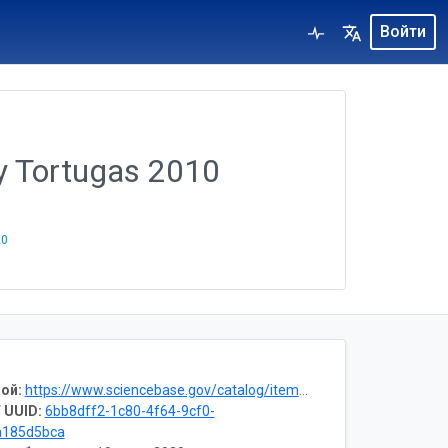
Войти
ry Tortugas 2010
20
ой:
https://www.sciencebase.gov/catalog/item/5ee1601082ce3bd58d7be8d7
 UUID:
6bb8dff2-1c80-4f64-9cf0-
a185d5bca