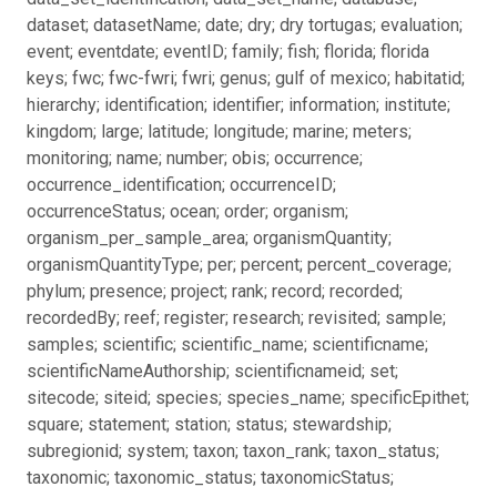
dataset; datasetName; date; dry; dry tortugas; evaluation;
event; eventdate; eventID; family; fish; florida; florida
keys; fwc; fwc-fwri; fwri; genus; gulf of mexico; habitatid;
hierarchy; identification; identifier; information; institute;
kingdom; large; latitude; longitude; marine; meters;
monitoring; name; number; obis; occurrence;
occurrence_identification; occurrenceID;
occurrenceStatus; ocean; order; organism;
organism_per_sample_area; organismQuantity;
organismQuantityType; per; percent; percent_coverage;
phylum; presence; project; rank; record; recorded;
recordedBy; reef; register; research; revisited; sample;
samples; scientific; scientific_name; scientificname;
scientificNameAuthorship; scientificnameid; set;
sitecode; siteid; species; species_name; specificEpithet;
square; statement; station; status; stewardship;
subregionid; system; taxon; taxon_rank; taxon_status;
taxonomic; taxonomic_status; taxonomicStatus;