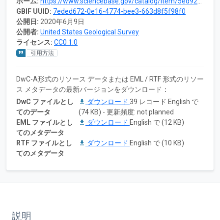
ホーム:
https://www.sciencebase.gov/catalog/item/5ed92d0682ce7e579c67554c
GBIF UUID:
7eded672-0e16-4774-bee3-663d8f5f98f0
公開日:
2020年6月9日
公開者:
United States Geological Survey
ライセンス:
CC0 1.0
引用方法
DwC-A形式のリソース データまたは EML / RTF 形式のリソー
ス メタデータの最新バージョンをダウンロード：
DwC ファイルとし
ダウンロード
39 レコード English で
てのデータ
(74 KB) - 更新頻度: not planned
EML ファイルとし
ダウンロード
English で (12 KB)
てのメタデータ
RTF ファイルとし
ダウンロード
English で (10 KB)
てのメタデータ
説明