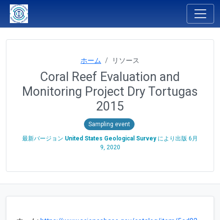
ホーム
リソース
Coral Reef Evaluation and
Monitoring Project Dry Tortugas
2015
Sampling event
最新バージョン
United States Geological Survey
により出版
6月
9, 2020