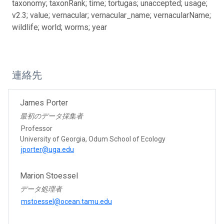
taxonomy; taxonRank; time; tortugas; unaccepted; usage;
v2.3; value; vernacular; vernacular_name; vernacularName;
wildlife; world; worms; year
連絡先
James Porter
最初のデータ採集者
Professor
University of Georgia, Odum School of Ecology
jporter@uga.edu
Marion Stoessel
データ処理者
mstoessel@ocean.tamu.edu