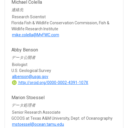
Michael Colella
連絡先
Research Scientist
Florida Fish & Wildlife Conservation Commission, Fish &
Wildlife Research Institute
mike.colella@MyFWC.com
Abby Benson
データ公開者
Biologist
U.S. Geological Survey
albenson@usgs.gov
http://orcid.org/0000-0002-4391-107X
Marion Stoessel
データ処理者
Senior Research Associate
GCOOS at Texas A&M University, Dept. of Oceanography
mstoessel@ocean.tamu.edu