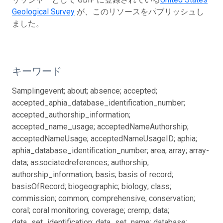
Geological Survey
が、このリソースをパブリッシュし
ました。
キーワード
Samplingevent; about; absence; accepted;
accepted_aphia_database_identification_number;
accepted_authorship_information;
accepted_name_usage; acceptedNameAuthorship;
acceptedNameUsage; acceptedNameUsageID; aphia;
aphia_database_identification_number; area; array; array-
data; associatedreferences; authorship;
authorship_information; basis; basis of record;
basisOfRecord; biogeographic; biology; class;
commission; common; comprehensive; conservation;
coral; coral monitoring; coverage; cremp; data;
data_set_identification; data_set_name; database;