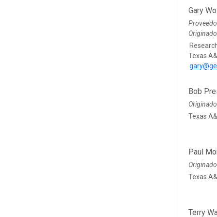
Gary Wo
Proveedo
Originad
Research
Texas A&
gary@ge
Bob Pre
Originado
Texas A&
Paul Mo
Originado
Texas A&
Terry W