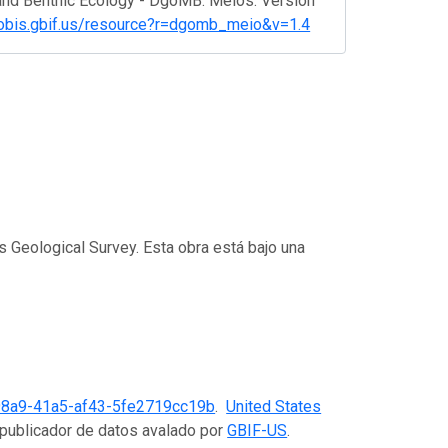
and Benthic Ecology - DgoMB: Meios. Version
t-obis.gbif.us/resource?r=dgomb_meio&v=1.4
s Geological Survey. Esta obra está bajo una
98a9-41a5-af43-5fe2719cc19b
.
United States
 publicador de datos avalado por
GBIF-US
.