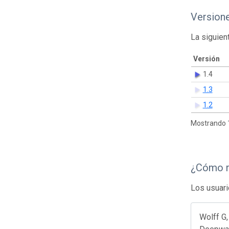
Version
La siguien
Versión
1.4
1.3
1.2
Mostrando 1
¿Cómo r
Los usuari
Wolff G,