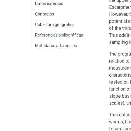
the upper 
Datos externos
Escarpment
However, t
Contactos
potential 
Cobertura geográfica
of the tra
This addit
Referencias bibliográficas
sampling t
Metadatos adicionales
The progra
relation t
measuremen
characteri
tested on 
function of
slope basi
scales), a
This datas
worms, har
forams are