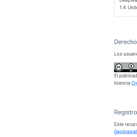
Deepwat
1.4. Uni
Derecho
Los usuari
El publica
licencia
Cr
Registr
Este recur
Geological