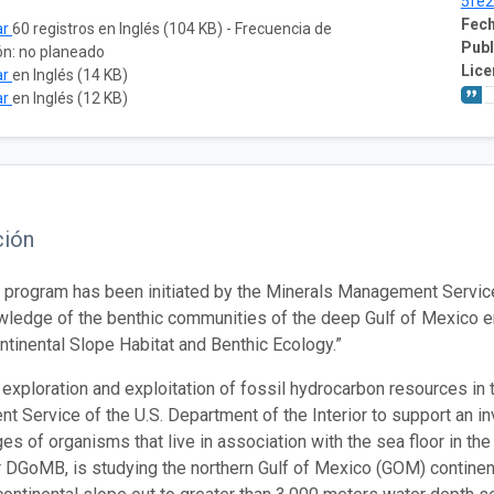
5fe
Fech
ar
60 registros en Inglés (104 KB) - Frecuencia de
Publ
ón: no planeado
Lice
ar
en Inglés (14 KB)
ar
en Inglés (12 KB)
ción
 program has been initiated by the Minerals Management Servic
wledge of the benthic communities of the deep Gulf of Mexico e
tinental Slope Habitat and Benthic Ecology.”
 exploration and exploitation of fossil hydrocarbon resources i
 Service of the U.S. Department of the Interior to support an inv
s of organisms that live in association with the sea floor in t
 DGoMB, is studying the northern Gulf of Mexico (GOM) contine