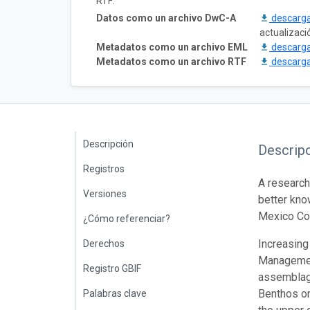
RTF:
Datos como un archivo DwC-A
descarg
actualizaci
Metadatos como un archivo EML
descarg
Metadatos como un archivo RTF
descarg
Descripción
Descrip
Registros
A research
Versiones
better kno
Mexico Con
¿Cómo referenciar?
Increasing
Derechos
Management
Registro GBIF
assemblage
Benthos or
Palabras clave