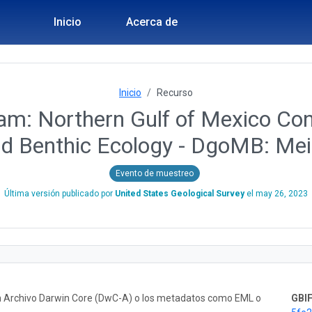
Inicio
Acerca de
Inicio
Recurso
m: Northern Gulf of Mexico Cont
d Benthic Ecology - DgoMB: Me
Evento de muestreo
Última versión publicado por
United States Geological Survey
el
may 26, 2023
un Archivo Darwin Core (DwC-A) o los metadatos como EML o
GBIF