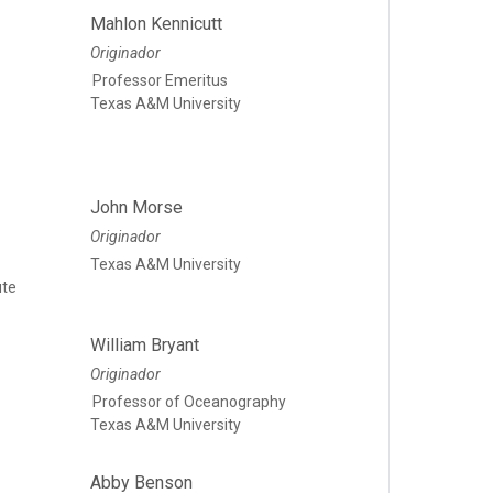
Mahlon Kennicutt
Originador
Professor Emeritus
Texas A&M University
John Morse
Originador
Texas A&M University
ute
William Bryant
Originador
Professor of Oceanography
Texas A&M University
Abby Benson