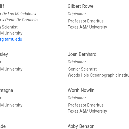
lff
Gilbert Rowe
r De Los Metadatos
Originador
●
or
Punto De Contacto
●
Professor Emeritus
 Scientist
Texas A&M University
M University
rg.tamu.edu
sley
Joan Bernhard
r
Originador
M University
Senior Scientist
Woods Hole Oceanographic Instit
ntagna
Worth Nowlin
r
Originador
M University
Professor Emeritus
Texas A&M University
ade
Abby Benson