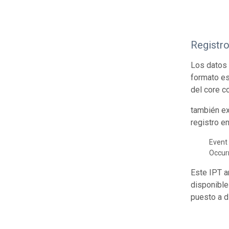
Registr
Los datos 
formato es
del core c
también ex
registro e
Event 
Occur
Este IPT a
disponible
puesto a d