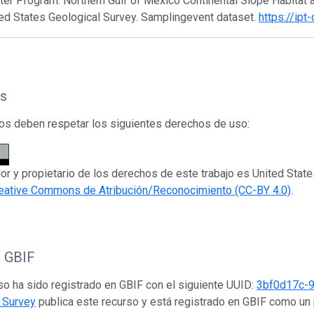
er Program: Northern Gulf of Mexico Continental Slope Habitat 
ted States Geological Survey. Samplingevent dataset.
https://ip
s
os deben respetar los siguientes derechos de uso:
dor y propietario de los derechos de este trabajo es United State
eative Commons de Atribución/Reconocimiento (CC-BY 4.0)
.
o GBIF
so ha sido registrado en GBIF con el siguiente UUID:
3bf0d17c-
 Survey
publica este recurso y está registrado en GBIF como un