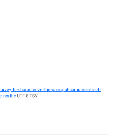
survey-to-characterize-the-principal-components-of-
e-northe
UTF-8 TSV