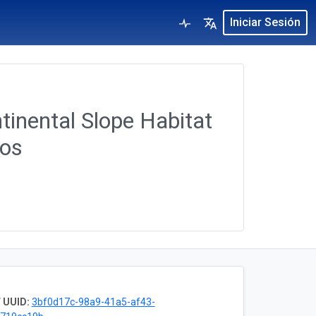
Iniciar Sesión
inental Slope Habitat
ios
 UUID:
3bf0d17c-98a9-41a5-af43-