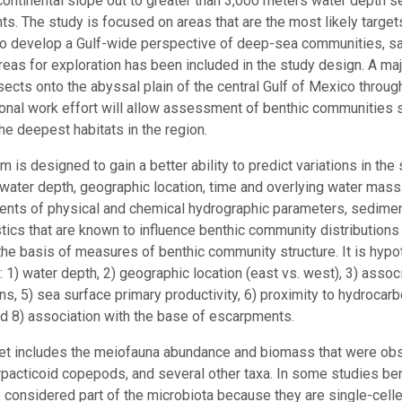
continental slope out to greater than 3,000 meters water depth 
s. The study is focused on areas that are the most likely targets
o develop a Gulf-wide perspective of deep-sea communities, sa
areas for exploration has been included in the study design. A m
nsects onto the abyssal plain of the central Gulf of Mexico throug
ional work effort will allow assessment of benthic communities s
he deepest habitats in the region.
m is designed to gain a better ability to predict variations in th
o water depth, geographic location, time and overlying water mass.
ts of physical and chemical hydrographic parameters, sedimen
stics that are known to influence benthic community distribution
the basis of measures of benthic community structure. It is hypo
: 1) water depth, 2) geographic location (east vs. west), 3) asso
ns, 5) sea surface primary productivity, 6) proximity to hydrocar
nd 8) association with the base of escarpments.
et includes the meiofauna abundance and biomass that were obs
pacticoid copepods, and several other taxa. In some studies bent
 considered part of the microbiota because they are single-cell