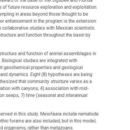
seaward of the base of the Sigsbee and Florida
 of future resource exploration and exploitation.
mpling in areas beyond those thought to be
ajor enhancement in the program is the extension
h collaborative studies with Mexican scientists.
tructure and function throughout the basin by
e structure and function of animal assemblages in
 Biological studies are integrated with
t geochemical properties and geological
s and dynamics. Eight (8) hypotheses are being
thesized that community structure varies as a
ciation with canyons, 4) association with mid-
bon seeps, 7) time (seasonal and interannual
erved in this study. Meiofauna include nematode
hic forams are also included, but in this model,
ed organisms, rather than metazoans.