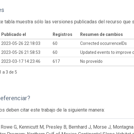
es
te tabla muestra sólo las versiones publicadas del recurso que 
Publicado el
Registros
Resumen de cambios
2023-05-26 22:18:03
60
Corrected occurrenceIDs
2023-05-26 21:58:53
60
Updated events to improve cl
2023-03-17 14:23:46
617
No proveído
 a 3 de 5
eferenciar?
os deben citar este trabajo de la siguiente manera:
 Rowe G, Kennicutt M, Presley B, Bernhard J, Morse J, Montagna