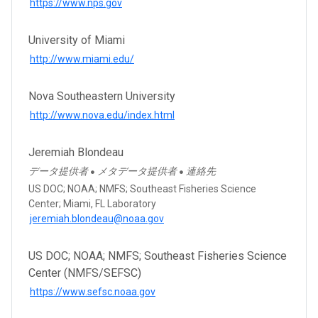
https://www.nps.gov
University of Miami
http://www.miami.edu/
Nova Southeastern University
http://www.nova.edu/index.html
Jeremiah Blondeau
データ提供者
メタデータ提供者
連絡先
●
●
US DOC; NOAA; NMFS; Southeast Fisheries Science
Center; Miami, FL Laboratory
jeremiah.blondeau@noaa.gov
US DOC; NOAA; NMFS; Southeast Fisheries Science
Center (NMFS/SEFSC)
https://www.sefsc.noaa.gov