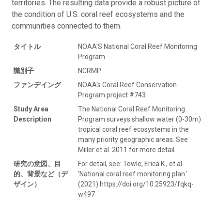
territories. The resulting data provide a robust picture of
the condition of U.S. coral reef ecosystems and the
communities connected to them.
タイトル
NOAA'S National Coral Reef Monitoring
Program
識別子
NCRMP
ファンデイング
NOAA's Coral Reef Conservation
Program project #743
Study Area
The National Coral Reef Monitoring
Description
Program surveys shallow water (0-30m)
tropical coral reef ecosystems in the
many priority geographic areas. See
Miller et al. 2011 for more detail.
研究の意図、目
For detail, see: Towle, Erica K., et al.
的、背景など（デ
'National coral reef monitoring plan.'
ザイン）
(2021) https://doi.org/10.25923/fqkq-
w497