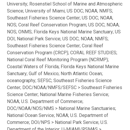
University; Rosenstiel School of Marine and Atmospheric
Science; University of Miami; US DOC; NOAA; NMFS;
Southeast Fisheries Science Center; US DOC; NOAA;
NOS; Coral Reef Conservation Program; US DOC; NOAA;
NOS; ONMS; Florida Keys National Marine Sanctuary; US
DOI; National Park Service; US DOC; NOAA; NMFS;
Southeast Fisheries Science Center; Coral Reef
Conservation Program (CRCP); CORAL REEF STUDIES;
National Coral Reef Monitoring Program (NCRMP);
Coastal Waters of Florida; Florida Keys National Marine
Sanctuary; Gulf of Mexico; North Atlantic Ocean;
oceanography; SEFSC; Southeast Fisheries Science
Center; DOC/NOAA/NMFS/SEFSC > Southeast Fisheries
Science Center; National Marine Fisheries Service;
NOAA; U.S. Department of Commerce;
DOC/NOAA/NOS/NMS > National Marine Sanctuaries;
National Ocean Service; NOAA; U.S. Department of
Commerce; DOI/NPS > National Park Service; U.S.
Department of the Interior; U-MIAMI/RSMAS >