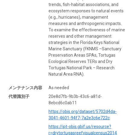
trends, fish-habitat associations, and
ecosystem responses to natural events
(e.g., hurricanes), management
measures and anthropogenic impacts.
To examine the effectiveness of marine
reserves and other management
strategies in the Florida Keys National
Marine Sanctuary (FKNMS –Sanctuary
Preservation Areas SPAs, Tortugas
Ecological Reserves TERs and Dry
Tortugas National Park – Research
Natural Area RNA).
メンテナンス内容
As needed
代替識別子
20e8d7fb-9b3b-43c6-a81d-
8ebcd6c0ab11
https://obis.org/dataset/5702d4da-
3041-4601-94f7-7a2e3c6e722c
https://ipt-obis.gbif.us/resource?
r=drytortugasreefvisualcensus2014