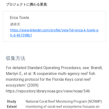
プロジェクトに携わる要員:
Erica Towle
連絡先
https://www.linkedin.com/profile/view?id=erica-k-towle-p
h-d-461598b1
収集方法
For detailed Standard Operating Procedures, see: Brandt,
Marilyn E., et al. 'A cooperative multi-agency reef fish
monitoring protocol for the Florida Keys coral reef
ecosystem.' (2009)
https://repository.library.noaa.gov/view/noaa/546
Study
National Coral Reef Monitoring Program (NCRMP)
Extent
monitoring of coral reef ecosystems focuses on