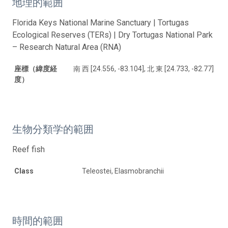
地理的範囲
Florida Keys National Marine Sanctuary | Tortugas
Ecological Reserves (TERs) | Dry Tortugas National Park
– Research Natural Area (RNA)
座標（緯度経
南 西 [24.556, -83.104], 北 東 [24.733, -82.77]
度）
生物分類学的範囲
Reef fish
Class
Teleostei, Elasmobranchii
時間的範囲