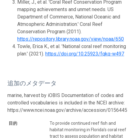
Miller, J., et al. 'Coral Reef Conservation Program
mapping achievements and unmet needs. US
Department of Commerce, National Oceanic and
Atmospheric Administration.' Coral Reef
Conservation Program (2011).
https://repository.library.noaa.gov/view/noaa/650
Towle, Erica K., et al. 'National coral reef monitoring
plan.' (2021).
https://doi.org/10.25923/fqkq-w497
追加のメタデータ
marine, harvest by iOBIS Documentation of codes and
controlled vocabularies is included in the NCEI archive:
https://www.ncei.noaa.gov/archive/accession/0156445
目的
To provide continued reef fish and
habitat monitoring in Florida’s coral reef
tract to assess population and habitat