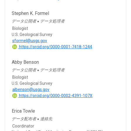
Stephen K. Formel
データ公開者
データ処理者
●
Biologist
U.S. Geological Survey
sformel@usgs.gov
https://orcid.org/0000-0001-7418-1244
Abby Benson
データ公開者
データ処理者
●
Biologist
U.S. Geological Survey
albenson@usgs.gov
https://orcid.org/0000-0002-4391-107X
Erica Towle
データ配布者
連絡先
●
Coordinator