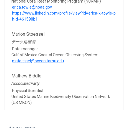
National Coral Reef Monitoring Program (NCRMP)
erica.towle@noaa.gov
https://www.linkedin.com/profile/view?id=erica-k-towle-p
h-d-461598b1
Marion Stoessel
データ処理者
Data manager
Gulf of Mexico Coastal Ocean Observing System
mstoessel@ocean.tamu.edu
Mathew Biddle
AssociatedParty
Physical Scientist
United States Marine Biodiversity Observation Network
(US MBON)