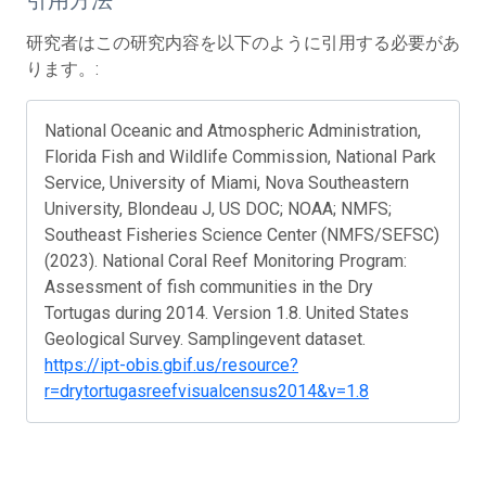
研究者はこの研究内容を以下のように引用する必要があ
ります。:
National Oceanic and Atmospheric Administration,
Florida Fish and Wildlife Commission, National Park
Service, University of Miami, Nova Southeastern
University, Blondeau J, US DOC; NOAA; NMFS;
Southeast Fisheries Science Center (NMFS/SEFSC)
(2023). National Coral Reef Monitoring Program:
Assessment of fish communities in the Dry
Tortugas during 2014. Version 1.8. United States
Geological Survey. Samplingevent dataset.
https://ipt-obis.gbif.us/resource?
r=drytortugasreefvisualcensus2014&v=1.8