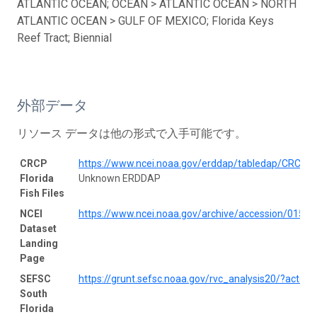
ATLANTIC OCEAN; OCEAN > ATLANTIC OCEAN > NORTH
ATLANTIC OCEAN > GULF OF MEXICO; Florida Keys
Reef Tract; Biennial
外部データ
リソース データは他の形式で入手可能です。
CRCP
https://www.ncei.noaa.gov/erddap/tabledap/CRCP_R
Florida
Unknown ERDDAP
Fish Files
NCEI
https://www.ncei.noaa.gov/archive/accession/0156
Dataset
Landing
Page
SEFSC
https://grunt.sefsc.noaa.gov/rvc_analysis20/?acton=
South
Florida