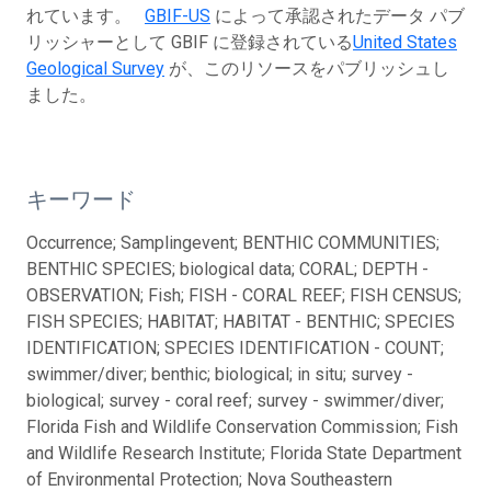
れています。
GBIF-US
によって承認されたデータ パブ
リッシャーとして GBIF に登録されている
United States
Geological Survey
が、このリソースをパブリッシュし
ました。
キーワード
Occurrence; Samplingevent; BENTHIC COMMUNITIES;
BENTHIC SPECIES; biological data; CORAL; DEPTH -
OBSERVATION; Fish; FISH - CORAL REEF; FISH CENSUS;
FISH SPECIES; HABITAT; HABITAT - BENTHIC; SPECIES
IDENTIFICATION; SPECIES IDENTIFICATION - COUNT;
swimmer/diver; benthic; biological; in situ; survey -
biological; survey - coral reef; survey - swimmer/diver;
Florida Fish and Wildlife Conservation Commission; Fish
and Wildlife Research Institute; Florida State Department
of Environmental Protection; Nova Southeastern