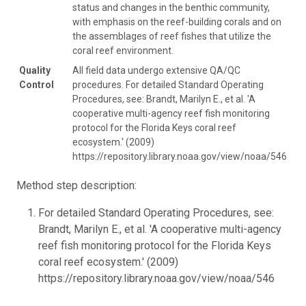
status and changes in the benthic community,
with emphasis on the reef-building corals and on
the assemblages of reef fishes that utilize the
coral reef environment.
Quality
All field data undergo extensive QA/QC
Control
procedures. For detailed Standard Operating
Procedures, see: Brandt, Marilyn E., et al. 'A
cooperative multi-agency reef fish monitoring
protocol for the Florida Keys coral reef
ecosystem.' (2009)
https://repository.library.noaa.gov/view/noaa/546
Method step description:
For detailed Standard Operating Procedures, see:
Brandt, Marilyn E., et al. 'A cooperative multi-agency
reef fish monitoring protocol for the Florida Keys
coral reef ecosystem.' (2009)
https://repository.library.noaa.gov/view/noaa/546