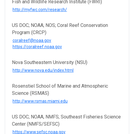
Fish and Wildlife Research Institute (FWRI)
http://myfwc.com/research/
US DOC; NOAA; NOS; Coral Reef Conservation
Program (CRCP)
coralreef@noaa.gov
https://coralreef.noaa.gov
Nova Southeastern University (NSU)
http://www.nova.edu/index.html
Rosenstiel School of Marine and Atmospheric
Science (RSMAS)
http://www.rsmas.miami.edu
US DOC; NOAA; NMFS; Southeast Fisheries Science
Center (NMFS/SEFSC)
https://www.sefsc.noaa.gov