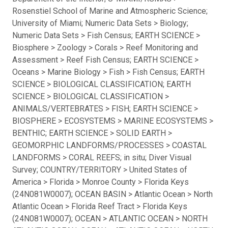
Rosenstiel School of Marine and Atmospheric Science;
University of Miami; Numeric Data Sets > Biology;
Numeric Data Sets > Fish Census; EARTH SCIENCE >
Biosphere > Zoology > Corals > Reef Monitoring and
Assessment > Reef Fish Census; EARTH SCIENCE >
Oceans > Marine Biology > Fish > Fish Census; EARTH
SCIENCE > BIOLOGICAL CLASSIFICATION; EARTH
SCIENCE > BIOLOGICAL CLASSIFICATION >
ANIMALS/VERTEBRATES > FISH; EARTH SCIENCE >
BIOSPHERE > ECOSYSTEMS > MARINE ECOSYSTEMS >
BENTHIC; EARTH SCIENCE > SOLID EARTH >
GEOMORPHIC LANDFORMS/PROCESSES > COASTAL
LANDFORMS > CORAL REEFS; in situ; Diver Visual
Survey; COUNTRY/TERRITORY > United States of
America > Florida > Monroe County > Florida Keys
(24N081W0007); OCEAN BASIN > Atlantic Ocean > North
Atlantic Ocean > Florida Reef Tract > Florida Keys
(24N081W0007); OCEAN > ATLANTIC OCEAN > NORTH