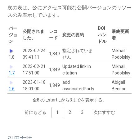
次の表は、公にアクセス可能な公開バージョンのリソー
スのみ表示しています。
バー
DOI
公開されま
レコ
最終更新
ジョ
変更の要約
ハン
した。
ード
者
ン
ドル
2023-07-24
指定されていま
Mikhail
1,849
1.8
09:41:11
せん
Podolskiy
2023-02-21
Updated link in
Mikhail
1,849
1.7
17:51:00
citation
Podolskiy
2023-01-18
add
Abigail
1,849
1.6
18:01:00
associatedParty
Benson
全8 の _start _から3までを表示する。
前にもどる
1
2
3
次にすすむ
引用方法