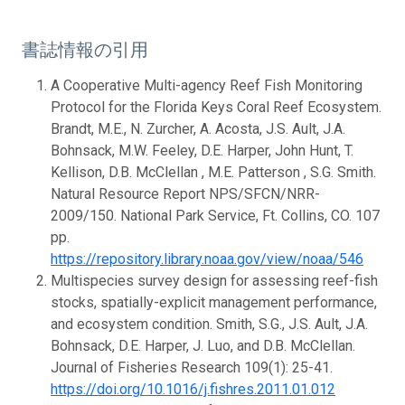
書誌情報の引用
A Cooperative Multi-agency Reef Fish Monitoring
Protocol for the Florida Keys Coral Reef Ecosystem.
Brandt, M.E., N. Zurcher, A. Acosta, J.S. Ault, J.A.
Bohnsack, M.W. Feeley, D.E. Harper, John Hunt, T.
Kellison, D.B. McClellan , M.E. Patterson , S.G. Smith.
Natural Resource Report NPS/SFCN/NRR-
2009/150. National Park Service, Ft. Collins, CO. 107
pp.
https://repository.library.noaa.gov/view/noaa/546
Multispecies survey design for assessing reef-fish
stocks, spatially-explicit management performance,
and ecosystem condition. Smith, S.G., J.S. Ault, J.A.
Bohnsack, D.E. Harper, J. Luo, and D.B. McClellan.
Journal of Fisheries Research 109(1): 25-41.
https://doi.org/10.1016/j.fishres.2011.01.012