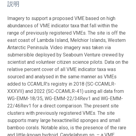
説明
Imagery to support a proposed VME based on high
abundances of VME indicator taxa that fall within the
range of previously registered VMEs. The site is off the
east coast of Lambda Island, Melchior Islands, Western
Antarctic Peninsula. Video imagery was taken via
submersible deployed by Seabourn Venture crewed by
scientist and volunteer citizen science pilots. Data on the
relative percent cover of all VME indicator taxa was
sourced and analysed in the same manner as VMEs
added to CCAMLR’s registry in 2018 (SC-CCAMLR-
XXXVII) and 2022 (SC-CCAMLR-41) using all data from
WG-EMM-18/35, WG-EMM-22/34Rev1 and WG-EMM-
22/46Rev1 for a direct comparison. The present site
clusters with previously registered VMEs. The site
supports many large hexactinellid sponges and small
bamboo corals. Notable also, is the presence of the rare
and little-known hydroid, Candelabrum sp. – a VME