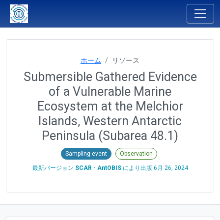
ホーム
リソース
Submersible Gathered Evidence
of a Vulnerable Marine
Ecosystem at the Melchior
Islands, Western Antarctic
Peninsula (Subarea 48.1)
Sampling event
Observation
最新バージョン
SCAR - AntOBIS
により出版
6月 26, 2024