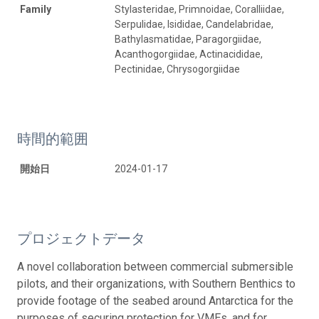
Family
Stylasteridae, Primnoidae, Coralliidae,
Serpulidae, Isididae, Candelabridae,
Bathylasmatidae, Paragorgiidae,
Acanthogorgiidae, Actinacididae,
Pectinidae, Chrysogorgiidae
時間的範囲
開始日
2024-01-17
プロジェクトデータ
A novel collaboration between commercial submersible
pilots, and their organizations, with Southern Benthics to
provide footage of the seabed around Antarctica for the
purposes of securing protection for VMEs, and for