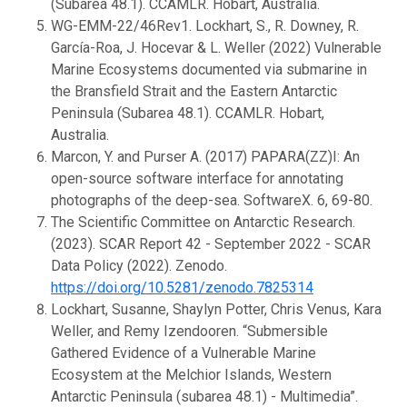
(Subarea 48.1). CCAMLR. Hobart, Australia.
WG-EMM-22/46Rev1. Lockhart, S., R. Downey, R.
García-Roa, J. Hocevar & L. Weller (2022) Vulnerable
Marine Ecosystems documented via submarine in
the Bransfield Strait and the Eastern Antarctic
Peninsula (Subarea 48.1). CCAMLR. Hobart,
Australia.
Marcon, Y. and Purser A. (2017) PAPARA(ZZ)I: An
open-source software interface for annotating
photographs of the deep-sea. SoftwareX. 6, 69-80.
The Scientific Committee on Antarctic Research.
(2023). SCAR Report 42 - September 2022 - SCAR
Data Policy (2022). Zenodo.
https://doi.org/10.5281/zenodo.7825314
Lockhart, Susanne, Shaylyn Potter, Chris Venus, Kara
Weller, and Remy Izendooren. “Submersible
Gathered Evidence of a Vulnerable Marine
Ecosystem at the Melchior Islands, Western
Antarctic Peninsula (subarea 48.1) - Multimedia”.