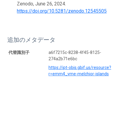
Zenodo, June 26, 2024.
https://doi.org/10.5281/zenodo.12545505
追加のメタデータ
代替識別子
a6f7215c-8238-4f45-8125-
274a2b71e6bc
https://ipt-obis.gbif.us/resource?
r=emm4_vme-melchior-islands