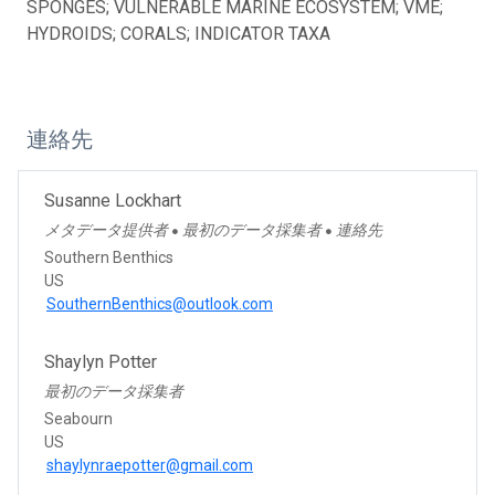
SPONGES; VULNERABLE MARINE ECOSYSTEM; VME;
HYDROIDS; CORALS; INDICATOR TAXA
連絡先
Susanne Lockhart
メタデータ提供者
最初のデータ採集者
連絡先
●
●
Southern Benthics
US
SouthernBenthics@outlook.com
Shaylyn Potter
最初のデータ採集者
Seabourn
US
shaylynraepotter@gmail.com