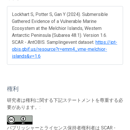
Lockhart S, Potter S, Gan Y (2024). Submersible
Gathered Evidence of a Vulnerable Marine
Ecosystem at the Melchior Islands, Western
Antarctic Peninsula (Subarea 48.1). Version 1.6.
SCAR - AntOBIS. Samplingevent dataset.
https://ipt-
obis.gbif.us/resource?r=emm4_vme-melchior-
islands&v=1.6
権利
研究者は権利に関する下記ステートメントを尊重する必
要があります。:
パブリッシャーとライセンス保持者権利者は SCAR -