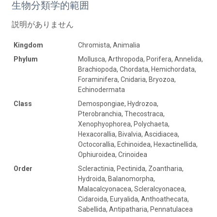
生物分類学的範囲
説明がありません
Kingdom
Chromista, Animalia
Phylum
Mollusca, Arthropoda, Porifera, Annelida,
Brachiopoda, Chordata, Hemichordata,
Foraminifera, Cnidaria, Bryozoa,
Echinodermata
Class
Demospongiae, Hydrozoa,
Pterobranchia, Thecostraca,
Xenophyophorea, Polychaeta,
Hexacorallia, Bivalvia, Ascidiacea,
Octocorallia, Echinoidea, Hexactinellida,
Ophiuroidea, Crinoidea
Order
Scleractinia, Pectinida, Zoantharia,
Hydroida, Balanomorpha,
Malacalcyonacea, Scleralcyonacea,
Cidaroida, Euryalida, Anthoathecata,
Sabellida, Antipatharia, Pennatulacea