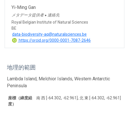
Yi-Ming Gan
メタデータ提供者
連絡先
●
Royal Belgian Institute of Natural Sciences
BE
data-biodiversity-aq@naturalsciences.be
https://orcid.org/0000-0001-7087-2646
地理的範囲
Lambda Island, Melchior Islands, Western Antarctic
Peninsula
座標（緯度経
南 西 [-64.302, -62.961], 北 東 [-64.302, -62.961]
度）