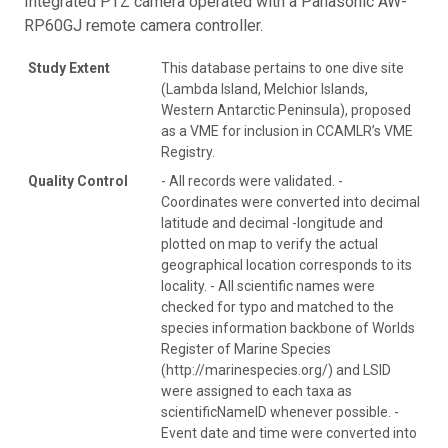
Integrated PTZ camera operated with a Panasonic AW-
RP60GJ remote camera controller.
Study Extent
This database pertains to one dive site
(Lambda Island, Melchior Islands,
Western Antarctic Peninsula), proposed
as a VME for inclusion in CCAMLR’s VME
Registry.
Quality Control
- All records were validated. -
Coordinates were converted into decimal
latitude and decimal -longitude and
plotted on map to verify the actual
geographical location corresponds to its
locality. - All scientific names were
checked for typo and matched to the
species information backbone of Worlds
Register of Marine Species
(http://marinespecies.org/) and LSID
were assigned to each taxa as
scientificNameID whenever possible. -
Event date and time were converted into