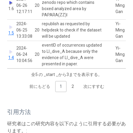
zenodo repo which contains
06-26
20
Ming
1.6
boxed analyzed area by
12:17:11
Gan
PAPARA(ZZ)I
2024-
republish as requested by
Yi-
06-25
20
helpdesk to check if the dataset
Ming
1.5
13:33:08
will be updated
Gan
eventID of occurrences updated
2024-
Yi-
to LI_dive_A because only the
06-24
20
Ming
1.4
evidence of LI_dive_A were
10:04:56
Gan
presented in paper.
全5 の _start _から3までを表示する。
前にもどる
1
2
次にすすむ
引用方法
研究者はこの研究内容を以下のように引用する必要があ
ります。: