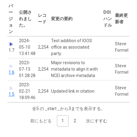
バ
ー
公開さ
DOI
レコ
最終更
ジ
れまし
変更の要約
ハン
ード
新者
ョ
た。
ドル
ン
2024-
Test addition of IOOS
Steve
05-10
2,254
office as associated
1.7
Formel
13:41:48
party.
2023-
Major revisions to
Steve
07-13
2,254
metadata to align it with
1.6
Formel
01:28:28
NCEI archive metadata
2023-
Steve
02-21
2,254
Updated link in citation
1.5
Formel
18:09:46
全5 の _start _から3までを表示する。
前にもどる
1
2
次にすすむ