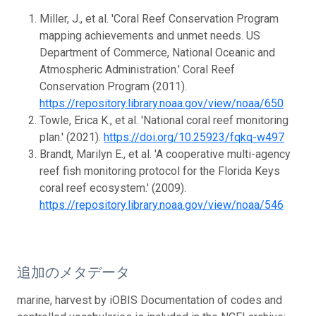
Miller, J., et al. 'Coral Reef Conservation Program
mapping achievements and unmet needs. US
Department of Commerce, National Oceanic and
Atmospheric Administration.' Coral Reef
Conservation Program (2011).
https://repository.library.noaa.gov/view/noaa/650
Towle, Erica K., et al. 'National coral reef monitoring
plan.' (2021).
https://doi.org/10.25923/fqkq-w497
Brandt, Marilyn E., et al. 'A cooperative multi-agency
reef fish monitoring protocol for the Florida Keys
coral reef ecosystem.' (2009).
https://repository.library.noaa.gov/view/noaa/546
追加のメタデータ
marine, harvest by iOBIS Documentation of codes and