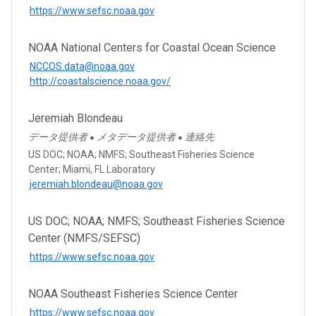
https://www.sefsc.noaa.gov
NOAA National Centers for Coastal Ocean Science
NCCOS.data@noaa.gov
http://coastalscience.noaa.gov/
Jeremiah Blondeau
データ提供者
メタデータ提供者
連絡先
●
●
US DOC; NOAA; NMFS; Southeast Fisheries Science
Center; Miami, FL Laboratory
jeremiah.blondeau@noaa.gov
US DOC; NOAA; NMFS; Southeast Fisheries Science
Center (NMFS/SEFSC)
https://www.sefsc.noaa.gov
NOAA Southeast Fisheries Science Center
https://www.sefsc.noaa.gov