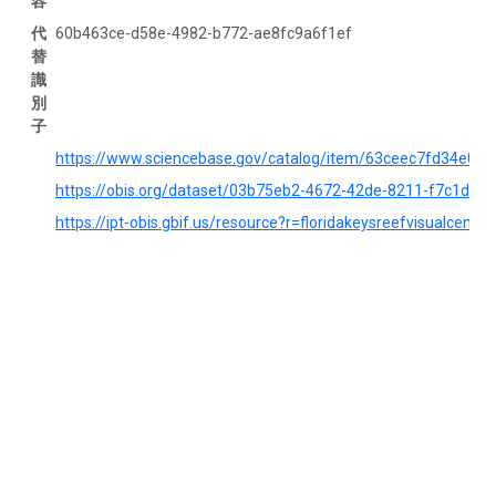
容
代
60b463ce-d58e-4982-b772-ae8fc9a6f1ef
替
識
別
子
https://www.sciencebase.gov/catalog/item/63ceec7fd34e06f
https://obis.org/dataset/03b75eb2-4672-42de-8211-f7c1daa
https://ipt-obis.gbif.us/resource?r=floridakeysreefvisualcensu