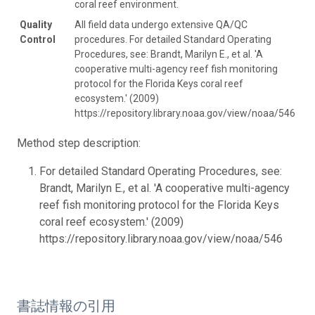
coral reef environment.
Quality
All field data undergo extensive QA/QC
Control
procedures. For detailed Standard Operating
Procedures, see: Brandt, Marilyn E., et al. 'A
cooperative multi-agency reef fish monitoring
protocol for the Florida Keys coral reef
ecosystem.' (2009)
https://repository.library.noaa.gov/view/noaa/546
Method step description:
For detailed Standard Operating Procedures, see:
Brandt, Marilyn E., et al. 'A cooperative multi-agency
reef fish monitoring protocol for the Florida Keys
coral reef ecosystem.' (2009)
https://repository.library.noaa.gov/view/noaa/546
書誌情報の引用