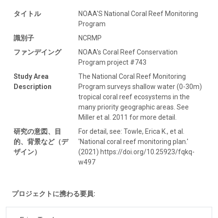
タイトル
NOAA'S National Coral Reef Monitoring
Program
識別子
NCRMP
ファンデイング
NOAA's Coral Reef Conservation
Program project #743
Study Area
The National Coral Reef Monitoring
Description
Program surveys shallow water (0-30m)
tropical coral reef ecosystems in the
many priority geographic areas. See
Miller et al. 2011 for more detail.
研究の意図、目
For detail, see: Towle, Erica K., et al.
的、背景など（デ
'National coral reef monitoring plan.'
ザイン）
(2021) https://doi.org/10.25923/fqkq-
w497
プロジェクトに携わる要員: