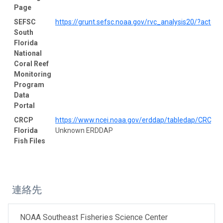
Page
SEFSC
https://grunt.sefsc.noaa.gov/rvc_analysis20/?acton=
South
Florida
National
Coral Reef
Monitoring
Program
Data
Portal
CRCP
https://www.ncei.noaa.gov/erddap/tabledap/CRCP_R
Florida
Unknown ERDDAP
Fish Files
連絡先
NOAA Southeast Fisheries Science Center