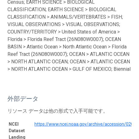
Census; EARTH SCIENCE > BIOLOGICAL
CLASSIFICATION; EARTH SCIENCE > BIOLOGICAL
CLASSIFICATION > ANIMALS/VERTEBRATES > FISH;
VISUAL OBSERVATIONS > VISUAL OBSERVATIONS;
COUNTRY/TERRITORY > United States of America >
Florida > Florida Reef Tract (26N080W0007); OCEAN
BASIN > Atlantic Ocean > North Atlantic Ocean > Florida
Reef Tract (26N080W0007); OCEAN > ATLANTIC OCEAN
> NORTH ATLANTIC OCEAN; OCEAN > ATLANTIC OCEAN
> NORTH ATLANTIC OCEAN > GULF OF MEXICO; Biennial
外部データ
リソース データは他の形式で入手可能です。
NCEI
https://www.ncei.noaa.gov/archive/accession/0208
Dataset
Landing