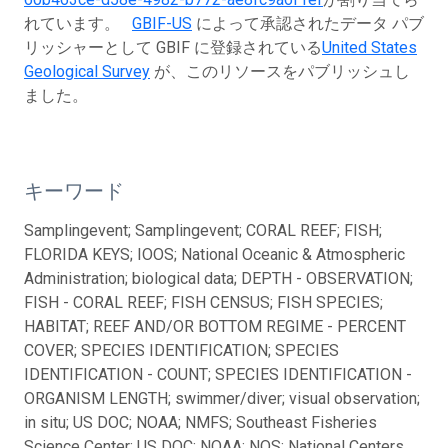
れています。
GBIF-US
によって承認されたデータ パブ
リッシャーとして GBIF に登録されている
United States
Geological Survey
が、このリソースをパブリッシュし
ました。
キーワード
Samplingevent; Samplingevent; CORAL REEF; FISH;
FLORIDA KEYS; IOOS; National Oceanic & Atmospheric
Administration; biological data; DEPTH - OBSERVATION;
FISH - CORAL REEF; FISH CENSUS; FISH SPECIES;
HABITAT; REEF AND/OR BOTTOM REGIME - PERCENT
COVER; SPECIES IDENTIFICATION; SPECIES
IDENTIFICATION - COUNT; SPECIES IDENTIFICATION -
ORGANISM LENGTH; swimmer/diver; visual observation;
in situ; US DOC; NOAA; NMFS; Southeast Fisheries
Science Center; US DOC; NOAA; NOS; National Centers