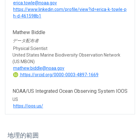
erica.towle@noaa.gov
https://www.linkedin.com/profile/view?id=erica-k-towle-p
h-d-461598b1
Mathew Biddle
データ配布者
Physical Scientist
United States Marine Biodiversity Observation Network
(US MBON)
mathew.biddle@noaa.gov
https://orcid.org/0000-0003-4897-1669
NOAA/US Integrated Ocean Observing System IOOS
US
https://ioos.us/
地理的範囲