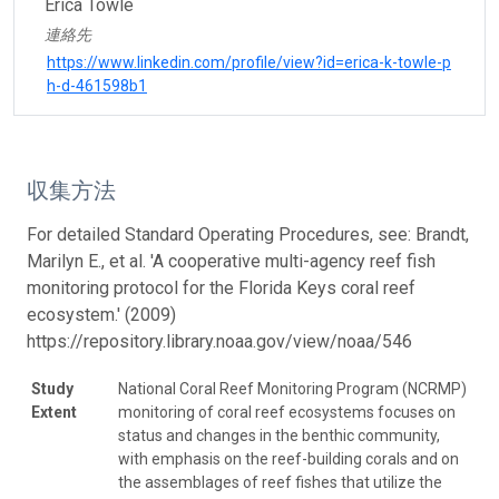
Erica Towle
連絡先
https://www.linkedin.com/profile/view?id=erica-k-towle-p
h-d-461598b1
収集方法
For detailed Standard Operating Procedures, see: Brandt,
Marilyn E., et al. 'A cooperative multi-agency reef fish
monitoring protocol for the Florida Keys coral reef
ecosystem.' (2009)
https://repository.library.noaa.gov/view/noaa/546
Study
National Coral Reef Monitoring Program (NCRMP)
Extent
monitoring of coral reef ecosystems focuses on
status and changes in the benthic community,
with emphasis on the reef-building corals and on
the assemblages of reef fishes that utilize the