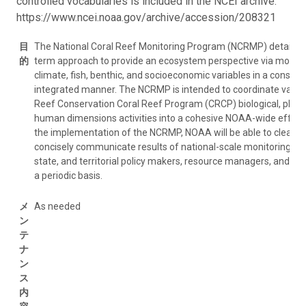
controlled vocabularies is included in the NCEI archive:
https://www.ncei.noaa.gov/archive/accession/208321
目
The National Coral Reef Monitoring Program (NCRMP) details a
的
term approach to provide an ecosystem perspective via monito
climate, fish, benthic, and socioeconomic variables in a consist
integrated manner. The NCRMP is intended to coordinate vario
Reef Conservation Coral Reef Program (CRCP) biological, physi
human dimensions activities into a cohesive NOAA-wide effort
the implementation of the NCRMP, NOAA will be able to clearly
concisely communicate results of national-scale monitoring to 
state, and territorial policy makers, resource managers, and the
a periodic basis.
メ
As needed
ン
テ
ナ
ン
ス
内