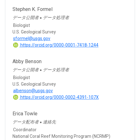
Stephen K. Formel
データ公開者
データ処理者
●
Biologist
U.S. Geological Survey
sformel@usgs.gov
https://orcid.org/0000-0001-7418-1244
Abby Benson
データ公開者
データ処理者
●
Biologist
U.S. Geological Survey
albenson@usgs.gov
https://orcid.org/0000-0002-4391-107X
Erica Towle
データ配布者
連絡先
●
Coordinator
National Coral Reef Monitoring Program (NCRMP)