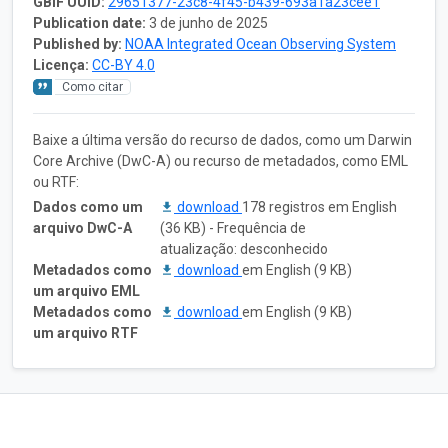
GBIF UUID:
29651377-23c8-4f45-b439-693a1a23cee1
Publication date:
3 de junho de 2025
Published by:
NOAA Integrated Ocean Observing System
Licença:
CC-BY 4.0
Como citar
Baixe a última versão do recurso de dados, como um Darwin
Core Archive (DwC-A) ou recurso de metadados, como EML
ou RTF:
Dados como um
download
178 registros em English
arquivo DwC-A
(36 KB) - Frequência de
atualização: desconhecido
Metadados como
download
em English (9 KB)
um arquivo EML
Metadados como
download
em English (9 KB)
um arquivo RTF