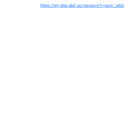
https://ipt-obis.gbif.us/resource?r=gom_wbts_