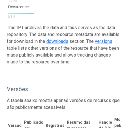
1790
Occurrence
519
This IPT archives the data and thus serves as the data
repository. The data and resource metadata are available
for download in the
downloads
section. The
versions
table lists other versions of the resource that have been
made publicly available and allows tracking changes
made to the resource over time.
Versões
A tabela abaixo mostra apenas versões de recursos que
são publicamente acessíveis.
Modifi
Publicado
Resumo das
Handle
Versão
Registros
pela úl