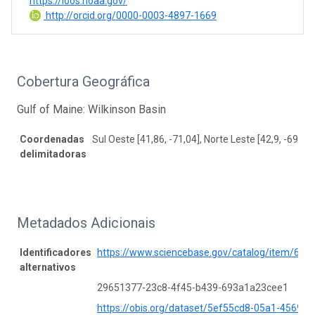
https://ioos.noaa.gov/
http://orcid.org/0000-0003-4897-1669
Cobertura Geográfica
Gulf of Maine: Wilkinson Basin
Coordenadas
Sul Oeste [41,86, -71,04], Norte Leste [42,9, -69,49]
delimitadoras
Metadados Adicionais
Identificadores
https://www.sciencebase.gov/catalog/item/6
alternativos
29651377-23c8-4f45-b439-693a1a23cee1
https://obis.org/dataset/5ef55cd8-05a1-4569-