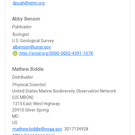
dpugh@gmri.org
Abby Benson
Publicador
Biologist
U.S. Geological Survey
albenson@usgs.gov
http://orcid.org/0000-0002-4391-107X
Mathew Biddle
Distribuidor
Physical Scientist
United States Marine Biodiversity Observation Network
(US MBON)
1315 East-West Highway
20910 Silver Spring
MD
US
mathew.biddle@noaa.gov
3017134928