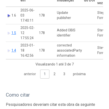
em
mudanças
do DOI
vez po
2025-06-
Update
Stephe
1.6
03
178
publisher
Formel
17:40:11
2025-02-
Added OBIS
Steve
1.5
12
178
identifier
Formel
17:55:24
2023-01-
corrected
Steve
1.4
18
178
associatedParty
Formel
16:42:56
information
Visualizando 1 até 3 de 7
anterior
1
2
3
próxima
Como citar
Pesquisadores deveriam citar esta obra da seguinte