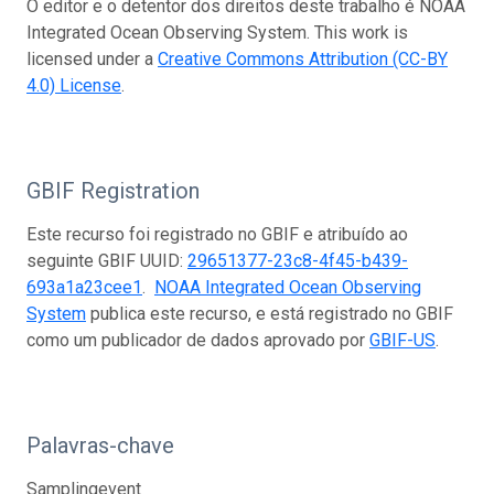
O editor e o detentor dos direitos deste trabalho é NOAA
Integrated Ocean Observing System. This work is
licensed under a
Creative Commons Attribution (CC-BY
4.0) License
.
GBIF Registration
Este recurso foi registrado no GBIF e atribuído ao
seguinte GBIF UUID:
29651377-23c8-4f45-b439-
693a1a23cee1
.
NOAA Integrated Ocean Observing
System
publica este recurso, e está registrado no GBIF
como um publicador de dados aprovado por
GBIF-US
.
Palavras-chave
Samplingevent