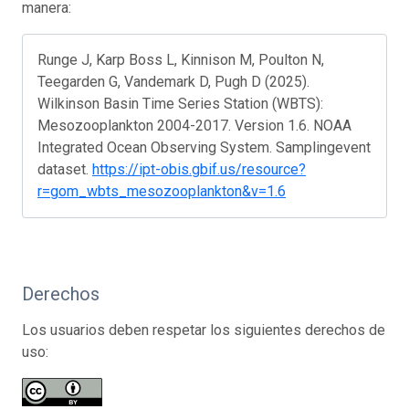
manera:
Runge J, Karp Boss L, Kinnison M, Poulton N,
Teegarden G, Vandemark D, Pugh D (2025).
Wilkinson Basin Time Series Station (WBTS):
Mesozooplankton 2004-2017. Version 1.6. NOAA
Integrated Ocean Observing System. Samplingevent
dataset.
https://ipt-obis.gbif.us/resource?
r=gom_wbts_mesozooplankton&v=1.6
Derechos
Los usuarios deben respetar los siguientes derechos de
uso: