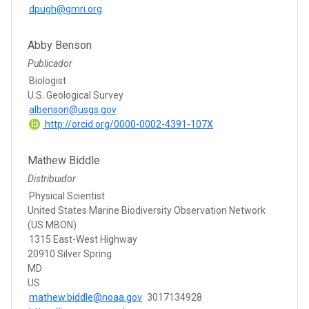
dpugh@gmri.org
Abby Benson
Publicador
Biologist
U.S. Geological Survey
albenson@usgs.gov
http://orcid.org/0000-0002-4391-107X
Mathew Biddle
Distribuidor
Physical Scientist
United States Marine Biodiversity Observation Network
(US MBON)
1315 East-West Highway
20910 Silver Spring
MD
US
mathew.biddle@noaa.gov
3017134928