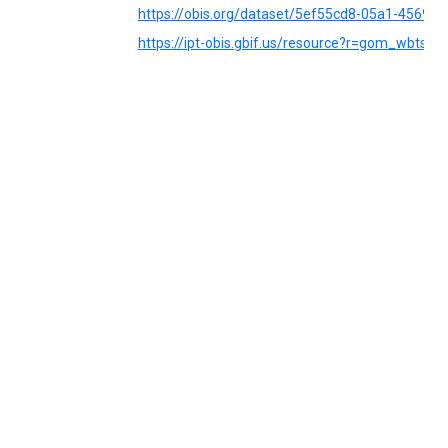
https://obis.org/dataset/5ef55cd8-05a1-4569-
https://ipt-obis.gbif.us/resource?r=gom_wbts_