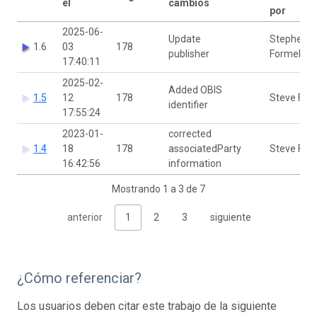
el
cambios
por
2025-06-
Update
Stephen
1.6
03
178
publisher
Formel
17:40:11
2025-02-
Added OBIS
1.5
12
178
Steve For
identifier
17:55:24
2023-01-
corrected
1.4
18
178
associatedParty
Steve For
16:42:56
information
Mostrando 1 a 3 de 7
anterior
1
2
3
siguiente
¿Cómo referenciar?
Los usuarios deben citar este trabajo de la siguiente