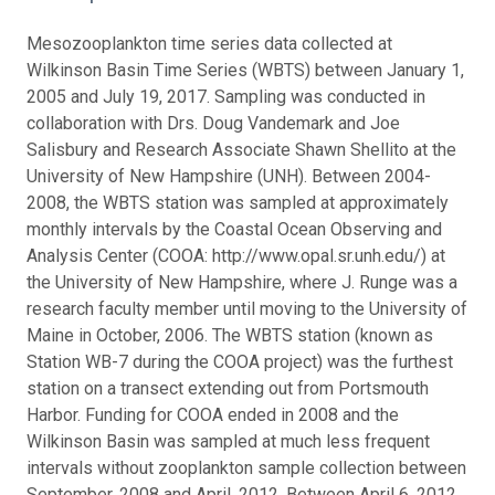
Mesozooplankton time series data collected at
Wilkinson Basin Time Series (WBTS) between January 1,
2005 and July 19, 2017. Sampling was conducted in
collaboration with Drs. Doug Vandemark and Joe
Salisbury and Research Associate Shawn Shellito at the
University of New Hampshire (UNH). Between 2004-
2008, the WBTS station was sampled at approximately
monthly intervals by the Coastal Ocean Observing and
Analysis Center (COOA: http://www.opal.sr.unh.edu/) at
the University of New Hampshire, where J. Runge was a
research faculty member until moving to the University of
Maine in October, 2006. The WBTS station (known as
Station WB-7 during the COOA project) was the furthest
station on a transect extending out from Portsmouth
Harbor. Funding for COOA ended in 2008 and the
Wilkinson Basin was sampled at much less frequent
intervals without zooplankton sample collection between
September, 2008 and April, 2012. Between April 6, 2012