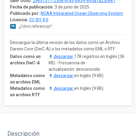
GBIF UUID:
29651377-23c8-4f45-b439-693a1a23cee1
Fecha de publicación:
3 de junio de 2025
Publicado por:
NOAA Integrated Ocean Observing System
Licencia:
CC-BY 4.0
¿Cómo referenciar?
Descargue la última versión de los datos como un Archivo
Darwin Core (DwC-A) o los metadatos como EML o RTF:
Datos como un
descargar
178 registros en Inglés (36
archivo DwC-A
KB) - Frecuencia de
actualización: desconocido
Metadatos como
descargar
en Inglés (9 KB)
un archivo EML
Metadatos como
descargar
en Inglés (9 KB)
un archivo RTF
Descripción