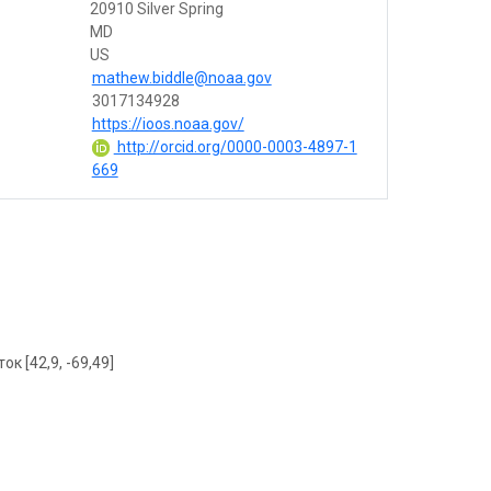
20910 Silver Spring
MD
US
mathew.biddle@noaa.gov
3017134928
https://ioos.noaa.gov/
http://orcid.org/0000-0003-4897-1
669
ок [42,9, -69,49]