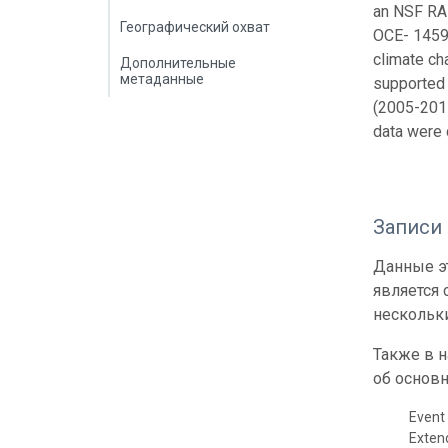
an NSF RA
Географический охват
OCE- 14590
climate ch
Дополнительные
метаданные
supported
(2005-2011
data were 
Записи
Данные эт
является
нескольки
Также в 
об основн
Event 
Exte