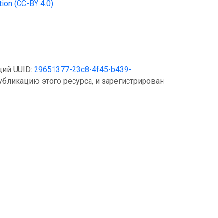
ion (CC-BY 4.0)
.
щий UUID:
29651377-23c8-4f45-b439-
убликацию этого ресурса, и зарегистрирован