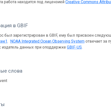
та работа находится под лицензией
Creative Commons Attribut
ация в GBIF
рс был зарегистрирован в GBIF, ему был присвоен следую
cee1
.
NOAA Integrated Ocean Observing System
отвечает за п
ак издатель данных при оподдержке
GBIF-US
.
ые слова
vent
ты