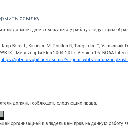
ормить ссылку
атели должны дать ссылку на эту работу следующим обра
, Karp Boss L, Kinnison M, Poulton N, Teegarden G, Vandemark D
 (WBTS): Mesozooplankton 2004-2017. Version 1.6. NOAA Integ
.
https://ipt-obis.gbif.us/resource?r=gom_wbts_mesozooplankt
атели должны соблюдать следующие права:
ей организацией и владельцем прав на данную работу явл