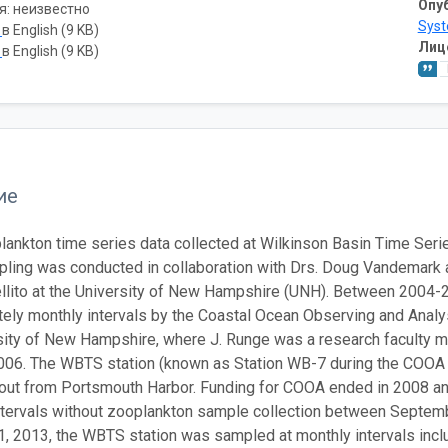
Опу
я: неизвестно
Sys
ь
в English (9 KB)
Лиц
ь
в English (9 KB)
ие
nkton time series data collected at Wilkinson Basin Time Seri
ling was conducted in collaboration with Drs. Doug Vandemark
lito at the University of New Hampshire (UNH). Between 2004-
ely monthly intervals by the Coastal Ocean Observing and Analys
sity of New Hampshire, where J. Runge was a research faculty me
006. The WBTS station (known as Station WB-7 during the COOA pr
out from Portsmouth Harbor. Funding for COOA ended in 2008 a
ntervals without zooplankton sample collection between Septemb
, 2013, the WBTS station was sampled at monthly intervals inclu