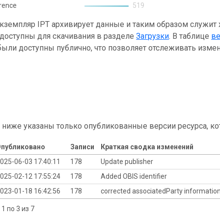
rence
519
кземпляр IPT архивирует данные и таким образом служит
 доступны для скачивания в разделе
Загрузки
. В таблице
в
ыли доступны публично, что позволяет отслеживать измен
 ниже указаны только опубликованные версии ресурса, ко
публиковано
Записи
Краткая сводка изменений
025-06-03 17:40:11
178
Update publisher
025-02-12 17:55:24
178
Added OBIS identifier
023-01-18 16:42:56
178
corrected associatedParty informatio
1 по 3 из 7