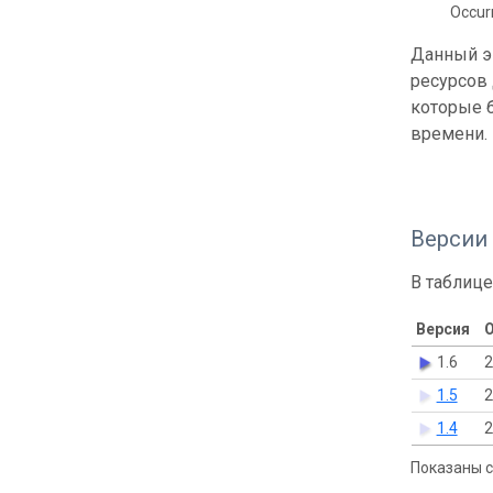
Occur
Данный э
ресурсов
которые б
времени.
Версии
В таблице
Версия
О
1.6
2
1.5
2
1.4
2
Показаны с 