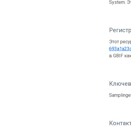
System. Э
Регистр
Этот ресу
693a1a23
в GBIF к
Ключев
Samplinge
Контак