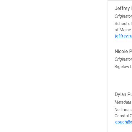
Jeffrey
Originato
School of
of Maine
jeffrey.
Nicole 
Originato
Bigelow 
Dylan P
Metadata 
Northeas
Coastal 
dpugh@g