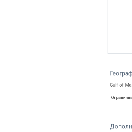
Геогра
Gulf of Ma
Ограничи
Дополн