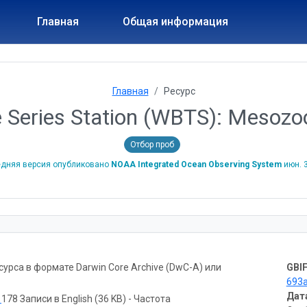
Главная
Общая информация
Главная
Ресурс
e Series Station (WBTS): Mesoz
Отбор проб
дняя версия опубликовано
NOAA Integrated Ocean Observing System
июн. 
рса в формате Darwin Core Archive (DwC-A) или
GBIF
693
Дат
ь
178 Записи в English (36 KB) - Частота