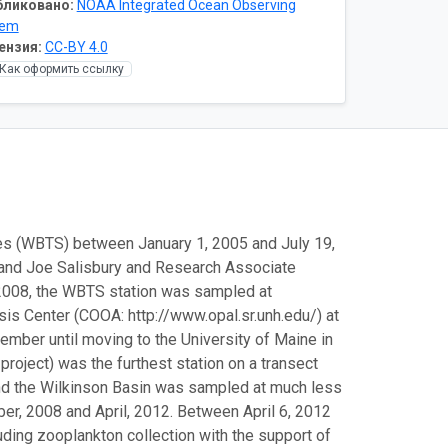
бликовано:
NOAA Integrated Ocean Observing
tem
ензия:
CC-BY 4.0
Как оформить ссылку
es (WBTS) between January 1, 2005 and July 19,
 and Joe Salisbury and Research Associate
2008, the WBTS station was sampled at
is Center (COOA: http://www.opal.sr.unh.edu/) at
mber until moving to the University of Maine in
oject) was the furthest station on a transect
nd the Wilkinson Basin was sampled at much less
er, 2008 and April, 2012. Between April 6, 2012
ding zooplankton collection with the support of