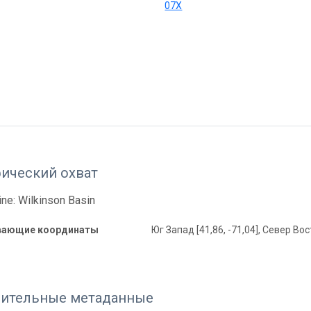
07X
фический охват
ine: Wilkinson Basin
вающие координаты
Юг Запад [41,86, -71,04], Север Вост
ительные метаданные