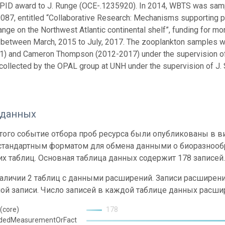
PID award to J. Runge (OCE-.1235920). In 2014, WBTS was samp
87, entitled “Collaborative Research: Mechanisms supporting p
ange on the Northwest Atlantic continental shelf”, funding for m
 between March, 2015 to July, 2017. The zooplankton samples 
) and Cameron Thompson (2012-2017) under the supervision of 
collected by the OPAL group at UNH under the supervision of J. 
 данных
ого событие отбора проб ресурса были опубликованы в вид
 стандартным форматом для обмена данными о биоразнообр
х таблиц. Основная таблица данных содержит 178 записей
наличии 2 таблиц с данными расширений. Записи расшире
ой записи. Число записей в каждой таблице данных расши
(core)
178
ndedMeasurementOrFact