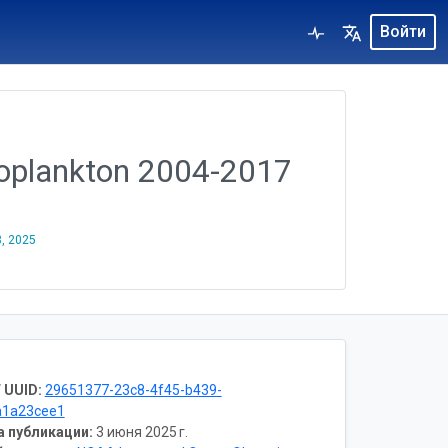
Войти
ooplankton 2004-2017
3, 2025
 UUID:
29651377-23c8-4f45-b439-
a1a23cee1
а публикации:
3 июня 2025 г.