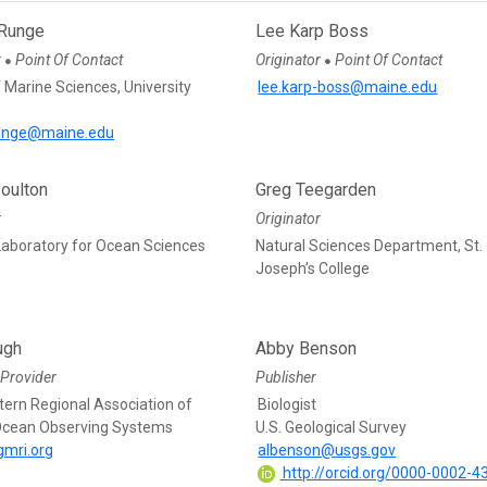
 Runge
Lee Karp Boss
r
Point Of Contact
Originator
Point Of Contact
●
●
 Marine Sciences, University
lee.karp-boss@maine.edu
runge@maine.edu
Poulton
Greg Teegarden
r
Originator
Laboratory for Ocean Sciences
Natural Sciences Department, St.
Joseph’s College
ugh
Abby Benson
Provider
Publisher
tern Regional Association of
Biologist
Ocean Observing Systems
U.S. Geological Survey
mri.org
albenson@usgs.gov
http://orcid.org/0000-0002-4