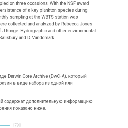
led on three occasions. With the NSF award
ersistence of a key plankton species during
onthly sampling at the WBTS station was
were collected and analyzed by Rebecca Jones
J.Runge. Hydrographic and other environmental
Salisbury and D. Vandemark.
е Darwin Core Archive (DwC-A), который
азии в виде набора из одной или
.
ний содержат дополнительную информацию
рения показано ниже.
1790