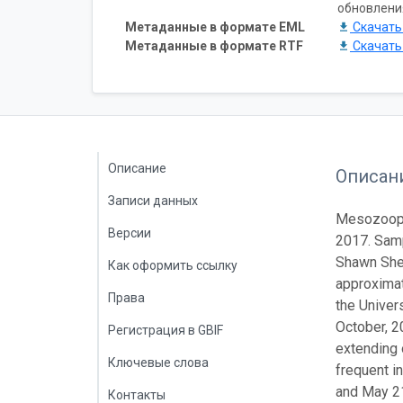
обновлени
Метаданные в формате EML
Скачат
Метаданные в формате RTF
Скачат
Описание
Описан
Записи данных
Mesozoopla
Версии
2017. Samp
Shawn Shel
Как оформить ссылку
approximat
Права
the Univer
October, 2
Регистрация в GBIF
extending 
Ключевые слова
frequent i
and May 21
Контакты