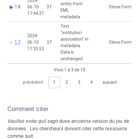
2024-
entity from
1.8
06-10
37
Steve Formel
EML
17:44:21
metadata.
Test
"institution
2024-
association" in
1.7
06-10
37
Steve Formel
metadata.
17:33:53
Data is
unchanged.
Voici 1 à 3 de 10
précédent
1
2
3
4
suivant
Comment citer
Veuillez noter quil sagit dune ancienne version du jeu de
données.
Les chercheurs doivent citer cette ressource
comme suit: