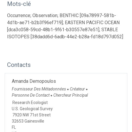
Mots-clé
Occurrence; Observation; BENTHIC [09a78997-581b-
4d1b-ae71-b2b3f96ef719]; EASTERN PACIFIC OCEAN
[dca3c058-59cd-48b1-9f61-b30557e87e51]; STABLE
ISOTOPES [38dadd6d-6adb-44e2-b28a-fd18d797d052]
Contacts
Amanda Demopoulos
Fournisseur Des Métadonnées
Créateur
●
●
Personne De Contact
Chercheur Principal
●
Research Ecologist
U.S. Geological Survey
7920 NW 71st Street
32653 Gainesville
FL