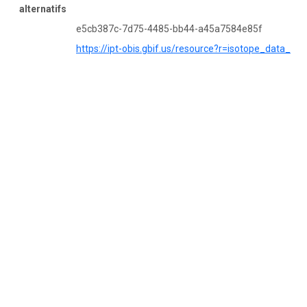
alternatifs
e5cb387c-7d75-4485-bb44-a45a7584e85f
https://ipt-obis.gbif.us/resource?r=isotope_data_s