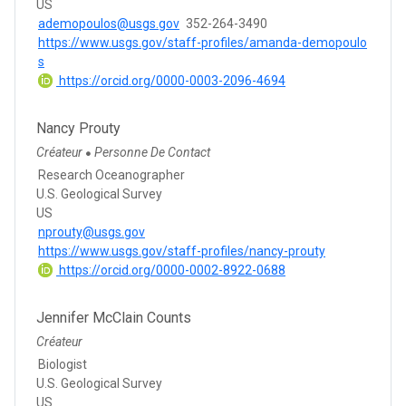
US
ademopoulos@usgs.gov
352-264-3490
https://www.usgs.gov/staff-profiles/amanda-demopoulo
s
https://orcid.org/0000-0003-2096-4694
Nancy Prouty
Créateur
Personne De Contact
●
Research Oceanographer
U.S. Geological Survey
US
nprouty@usgs.gov
https://www.usgs.gov/staff-profiles/nancy-prouty
https://orcid.org/0000-0002-8922-0688
Jennifer McClain Counts
Créateur
Biologist
U.S. Geological Survey
US