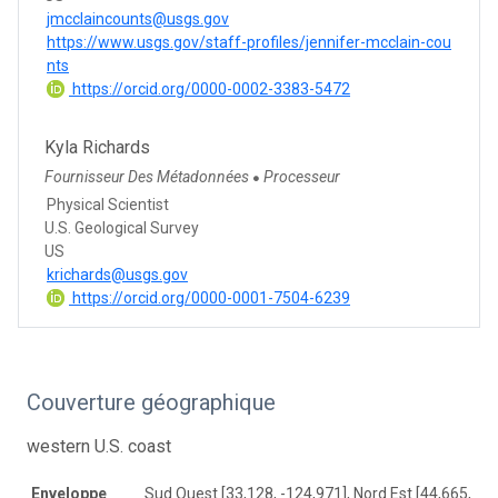
jmcclaincounts@usgs.gov
https://www.usgs.gov/staff-profiles/jennifer-mcclain-cou
nts
https://orcid.org/0000-0002-3383-5472
Kyla Richards
Fournisseur Des Métadonnées
Processeur
●
Physical Scientist
U.S. Geological Survey
US
krichards@usgs.gov
https://orcid.org/0000-0001-7504-6239
Couverture géographique
western U.S. coast
Enveloppe
Sud Ouest [33,128, -124,971], Nord Est [44,665, -1