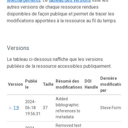
téléchargements
. Le
tableau des versions
liste les
autres versions de chaque ressource rendues
disponibles de façon publique et permet de tracer les
modifications apportées à la ressource au fil du temps.
Versions
Le tableau ci-dessous naffiche que les versions
publiées de la ressource accessibles publiquement.
Dernière
Publié
Résumé des
DOI
Version
Taille
modification
le
modifications
Handle
par
Added
2024-
bibliographic
1.9
06-18
37
Steve Formel
references to
19:56:31
metadata
Removed test