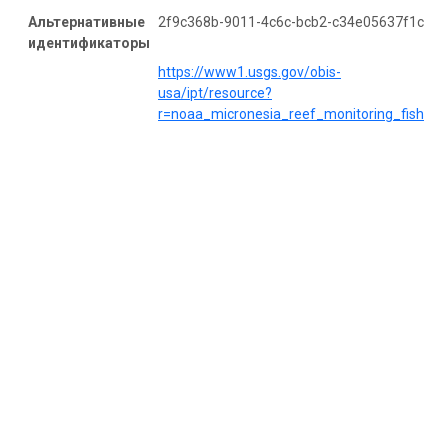
Альтернативные
2f9c368b-9011-4c6c-bcb2-c34e05637f1c
идентификаторы
https://www1.usgs.gov/obis-
usa/ipt/resource?
r=noaa_micronesia_reef_monitoring_fish