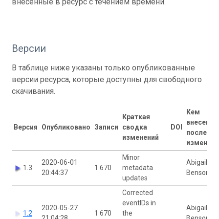
внесенные в ресурс с течением времени.
Версии
В таблице ниже указаны только опубликованные
версии ресурса, которые доступны для свободного
скачивания.
Кем
Краткая
внесены
Версия
Опубликовано
Записи
сводка
DOI
последн
изменений
изменени
Minor
2020-06-01
Abigail
1.3
1 670
metadata
20:44:37
Benson
updates
Corrected
eventIDs in
2020-05-27
Abigail
1.2
1 670
the
21:04:28
Benson