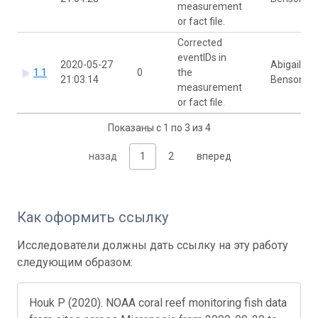
measurement
or fact file.
Corrected
eventIDs in
2020-05-27
Abigail
1.1
0
the
21:03:14
Benson
measurement
or fact file.
Показаны с 1 по 3 из 4
назад
1
2
вперед
Как оформить ссылку
Исследователи должны дать ссылку на эту работу
следующим образом:
Houk P (2020). NOAA coral reef monitoring fish data