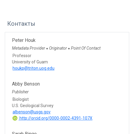
Контакты
Peter Houk
Metadata Provider
Originator
Point Of Contact
●
●
Professor
University of Guam
houkp@triton.uog.edu
Abby Benson
Publisher
Biologist
U.S. Geological Survey
albenson@usgs.gov
http://orcid.org/0000-0002-4391-107X
Sarah Bingo