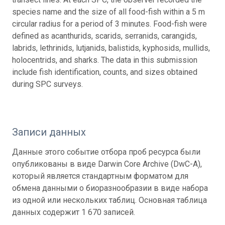
species name and the size of all food-fish within a 5 m
circular radius for a period of 3 minutes. Food-fish were
defined as acanthurids, scarids, serranids, carangids,
labrids, lethrinids, lutjanids, balistids, kyphosids, mullids,
holocentrids, and sharks. The data in this submission
include fish identification, counts, and sizes obtained
during SPC surveys.
Записи данных
Данные этого событие отбора проб ресурса были
опубликованы в виде Darwin Core Archive (DwC-A),
который является стандартным форматом для
обмена данными о биоразнообразии в виде набора
из одной или нескольких таблиц. Основная таблица
данных содержит 1 670 записей.