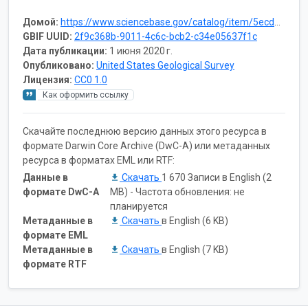
Домой:
https://www.sciencebase.gov/catalog/item/5ecd6c8d82ce476925f54c33
GBIF UUID:
2f9c368b-9011-4c6c-bcb2-c34e05637f1c
Дата публикации:
1 июня 2020 г.
Опубликовано:
United States Geological Survey
Лицензия:
CC0 1.0
Как оформить ссылку
Скачайте последнюю версию данных этого ресурса в
формате Darwin Core Archive (DwC-A) или метаданных
ресурса в форматах EML или RTF:
Данные в
Скачать
1 670 Записи в English (2
формате DwC-A
MB) - Частота обновления: не
планируется
Метаданные в
Скачать
в English (6 KB)
формате EML
Метаданные в
Скачать
в English (7 KB)
формате RTF