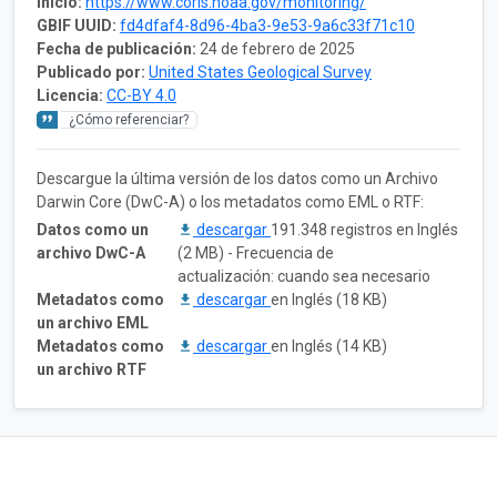
Inicio:
https://www.coris.noaa.gov/monitoring/
GBIF UUID:
fd4dfaf4-8d96-4ba3-9e53-9a6c33f71c10
Fecha de publicación:
24 de febrero de 2025
Publicado por:
United States Geological Survey
Licencia:
CC-BY 4.0
¿Cómo referenciar?
Descargue la última versión de los datos como un Archivo
Darwin Core (DwC-A) o los metadatos como EML o RTF:
Datos como un
descargar
191.348 registros en Inglés
archivo DwC-A
(2 MB) - Frecuencia de
actualización: cuando sea necesario
Metadatos como
descargar
en Inglés (18 KB)
un archivo EML
Metadatos como
descargar
en Inglés (14 KB)
un archivo RTF