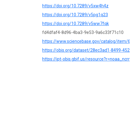
https://doi.org/10.7289/v5xw4h4z
https://doi.org/10.7289/v5pg1q23
https://doi.org/10.7289/v5ww7fqk
fd4dfaf4-8d96-4ba3-9e53-9a6c33f71c10
https://www.sciencebase.gov/catalog/item/63
https://obis.org/dataset/28ec3ad1-8499-452c-
https://ipt-obis.gbif.us/resource?r=noaa_ncrm