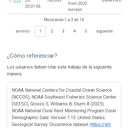
1.11
23
160.695
Steve Formel
from 2022
20:01:06
surveys
Mostrando 1 a 3 de 14
anterior
1
2
3
4
5
siguiente
¿Cómo referenciar?
Los usuarios deben citar este trabajo de la siguiente
manera:
NOAA National Centers for Coastal Ocean Science
(NCCOS), NOAA Southeast Fisheries Science Center
(SEFSC), Groves S, Williams B, Sturm A (2025).
NOAA National Coral Reef Monitoring Program Coral
Demographic Data. Version 1.13. United States
Geological Survey. Occurrence dataset.
https://ipt-