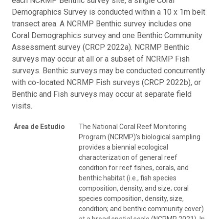
each NCRMP Benthic survey site, a single Coral
Demographics Survey is conducted within a 10 x 1m belt
transect area. A NCRMP Benthic survey includes one
Coral Demographics survey and one Benthic Community
Assessment survey (CRCP 2022a). NCRMP Benthic
surveys may occur at all or a subset of NCRMP Fish
surveys. Benthic surveys may be conducted concurrently
with co-located NCRMP Fish surveys (CRCP 2022b), or
Benthic and Fish surveys may occur at separate field
visits.
Área de Estudio
The National Coral Reef Monitoring
Program (NCRMP)’s biological sampling
provides a biennial ecological
characterization of general reef
condition for reef fishes, corals, and
benthic habitat (i.e., fish species
composition, density, and size; coral
species composition, density, size,
condition; and benthic community cover)
at a broad spatial scale (NCRMP 2021). In