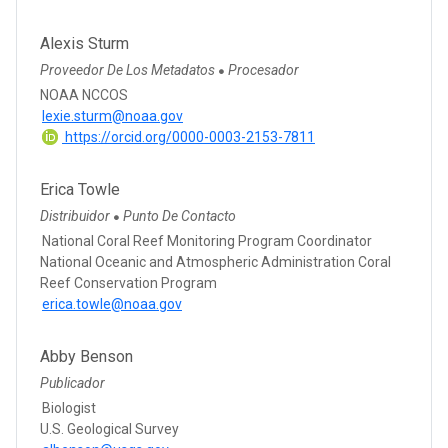
Alexis Sturm
Proveedor De Los Metadatos
Procesador
●
NOAA NCCOS
lexie.sturm@noaa.gov
https://orcid.org/0000-0003-2153-7811
Erica Towle
Distribuidor
Punto De Contacto
●
National Coral Reef Monitoring Program Coordinator
National Oceanic and Atmospheric Administration Coral
Reef Conservation Program
erica.towle@noaa.gov
Abby Benson
Publicador
Biologist
U.S. Geological Survey