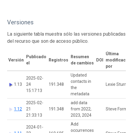
Versiones
La siguiente tabla muestra sólo las versiones publicadas
del recurso que son de acceso público.
Última
Publicado
Resumen
Versión
Registros
DOI
modificación
el
de cambios
por
Updated
2025-02-
contacts in
1.13
24
191.348
Lexie Sturm
the
15:17:13
metadata
2025-02-
add data
1.12
21
191.348
from 2022,
Steve Formel
21:33:13
2023, 2024
Add
2024-01-
occurrences