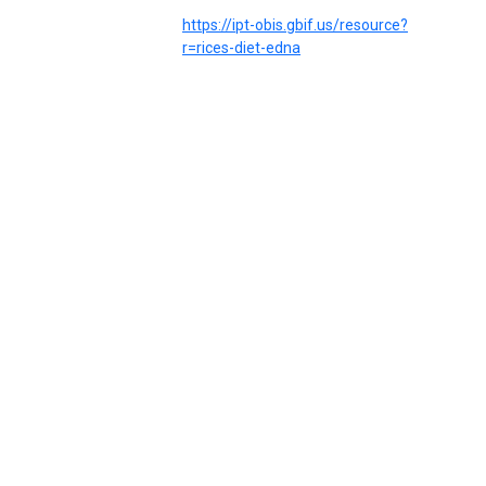
https://ipt-obis.gbif.us/resource?
r=rices-diet-edna