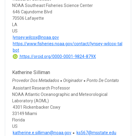
NOAA Southeast Fisheries Science Center
646 Cajundome Blvd
70506 Lafayette
LA
US
lynsey.wilcox@noaa.gov
https://www.fisheries.noaa.gov/contact/lynsey-wilcox-tal
bot
https://orcid.org/0000-0001-9824-879X
Katherine Silliman
Provedor Dos Metadados
Originador
Ponto De Contato
●
●
Assistant Research Professor
NOAA Atlantic Oceanographic and Meteorological
Laboratory (AOML)
4301 Rickenbacker Cswy
33149 Miami
Florida
US
katherine.e.silliman@noaa.gov
ks567@msstate.edu