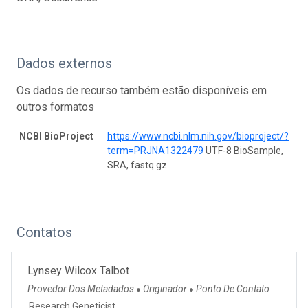
Dados externos
Os dados de recurso também estão disponíveis em
outros formatos
NCBI BioProject
https://www.ncbi.nlm.nih.gov/bioproject/?
term=PRJNA1322479
UTF-8 BioSample,
SRA, fastq.gz
Contatos
Lynsey Wilcox Talbot
Provedor Dos Metadados
Originador
Ponto De Contato
●
●
Research Geneticist