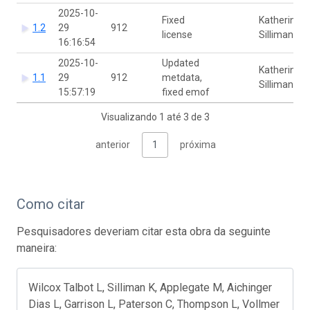
2025-10-
Fixed
Katherine
1.2
29
912
license
Silliman
16:16:54
2025-10-
Updated
Katherine
1.1
29
912
metdata,
Silliman
15:57:19
fixed emof
Visualizando 1 até 3 de 3
anterior
1
próxima
Como citar
Pesquisadores deveriam citar esta obra da seguinte
maneira:
Wilcox Talbot L, Silliman K, Applegate M, Aichinger
Dias L, Garrison L, Paterson C, Thompson L, Vollmer