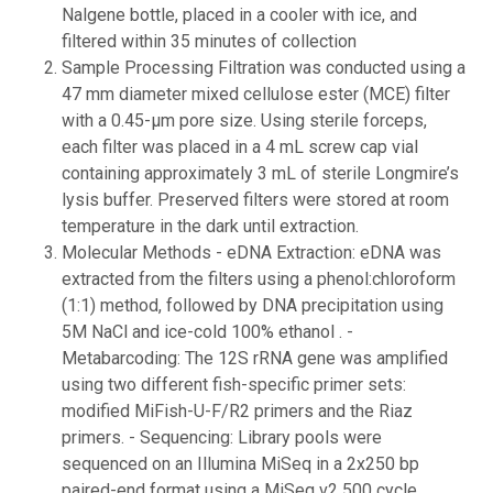
Nalgene bottle, placed in a cooler with ice, and
filtered within 35 minutes of collection
Sample Processing Filtration was conducted using a
47 mm diameter mixed cellulose ester (MCE) filter
with a 0.45-µm pore size. Using sterile forceps,
each filter was placed in a 4 mL screw cap vial
containing approximately 3 mL of sterile Longmire’s
lysis buffer. Preserved filters were stored at room
temperature in the dark until extraction.
Molecular Methods - eDNA Extraction: eDNA was
extracted from the filters using a phenol:chloroform
(1:1) method, followed by DNA precipitation using
5M NaCl and ice-cold 100% ethanol . -
Metabarcoding: The 12S rRNA gene was amplified
using two different fish-specific primer sets:
modified MiFish-U-F/R2 primers and the Riaz
primers. - Sequencing: Library pools were
sequenced on an Illumina MiSeq in a 2x250 bp
paired-end format using a MiSeq v2 500 cycle