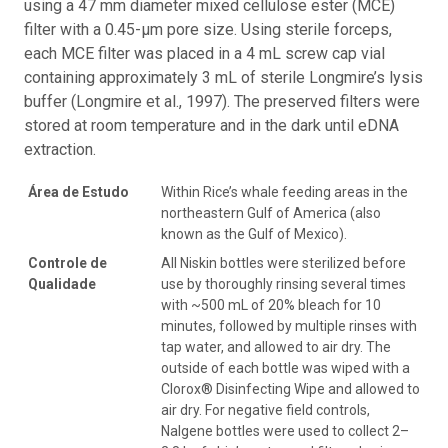
using a 47 mm diameter mixed cellulose ester (MCE)
filter with a 0.45-µm pore size. Using sterile forceps,
each MCE filter was placed in a 4 mL screw cap vial
containing approximately 3 mL of sterile Longmire’s lysis
buffer (Longmire et al., 1997). The preserved filters were
stored at room temperature and in the dark until eDNA
extraction.
Área de Estudo
Within Rice’s whale feeding areas in the
northeastern Gulf of America (also
known as the Gulf of Mexico).
Controle de
All Niskin bottles were sterilized before
Qualidade
use by thoroughly rinsing several times
with ~500 mL of 20% bleach for 10
minutes, followed by multiple rinses with
tap water, and allowed to air dry. The
outside of each bottle was wiped with a
Clorox® Disinfecting Wipe and allowed to
air dry. For negative field controls,
Nalgene bottles were used to collect 2–