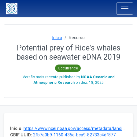
Início
Recurso
Potential prey of Rice's whales
based on seawater eDNA 2019
Occurrence
Versão mais recente published by
NOAA Oceanic and
Atmospheric Research
on
dez. 18, 2025
Início:
https://www.ncei.noaa.gov/access/metadata/landing-page/bin/iso?id=gov.noaa.nodc:0305034
GBIF UUID:
2fb7a0b9-1160-435e-bca9-82733c4df877