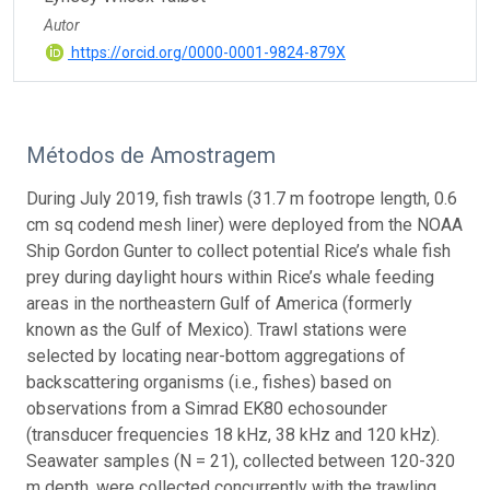
Autor
https://orcid.org/0000-0001-9824-879X
Métodos de Amostragem
During July 2019, fish trawls (31.7 m footrope length, 0.6
cm sq codend mesh liner) were deployed from the NOAA
Ship Gordon Gunter to collect potential Rice’s whale fish
prey during daylight hours within Rice’s whale feeding
areas in the northeastern Gulf of America (formerly
known as the Gulf of Mexico). Trawl stations were
selected by locating near-bottom aggregations of
backscattering organisms (i.e., fishes) based on
observations from a Simrad EK80 echosounder
(transducer frequencies 18 kHz, 38 kHz and 120 kHz).
Seawater samples (N = 21), collected between 120-320
m depth, were collected concurrently with the trawling