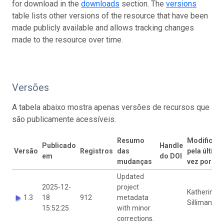
for download in the
downloads
section. The
versions
table lists other versions of the resource that have been
made publicly available and allows tracking changes
made to the resource over time.
Versões
A tabela abaixo mostra apenas versões de recursos que
são publicamente acessíveis.
Resumo
Modificad
Publicado
Handle
Versão
Registros
das
pela última
em
do DOI
mudanças
vez por
Updated
2025-12-
project
Katherine
1.3
18
912
metadata
Silliman
15:52:25
with minor
corrections.