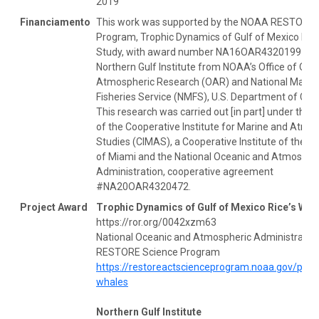
2019
Financiamento
This work was supported by the NOAA RESTORE 
Program, Trophic Dynamics of Gulf of Mexico Rice
Study, with award number NA16OAR4320199 to 
Northern Gulf Institute from NOAA’s Office of Oce
Atmospheric Research (OAR) and National Marin
Fisheries Service (NMFS), U.S. Department of C
This research was carried out [in part] under the 
of the Cooperative Institute for Marine and Atmo
Studies (CIMAS), a Cooperative Institute of the Un
of Miami and the National Oceanic and Atmosphe
Administration, cooperative agreement
#NA20OAR4320472.
Project Award
Trophic Dynamics of Gulf of Mexico Rice’s Wha
https://ror.org/0042xzm63
National Oceanic and Atmospheric Administratio
RESTORE Science Program
https://restoreactscienceprogram.noaa.gov/proje
whales
Northern Gulf Institute