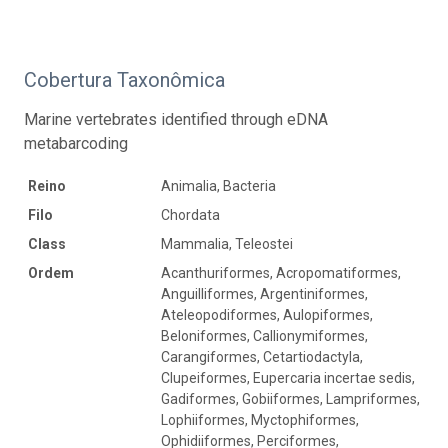
Cobertura Taxonômica
Marine vertebrates identified through eDNA
metabarcoding
Reino
Animalia, Bacteria
Filo
Chordata
Class
Mammalia, Teleostei
Ordem
Acanthuriformes, Acropomatiformes,
Anguilliformes, Argentiniformes,
Ateleopodiformes, Aulopiformes,
Beloniformes, Callionymiformes,
Carangiformes, Cetartiodactyla,
Clupeiformes, Eupercaria incertae sedis,
Gadiformes, Gobiiformes, Lampriformes,
Lophiiformes, Myctophiformes,
Ophidiiformes, Perciformes,