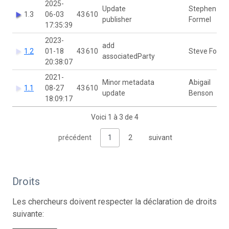
2025-
Update
Stephen
1.3
06-03
43 610
publisher
Formel
17:35:39
2023-
add
1.2
01-18
43 610
Steve Forme
associatedParty
20:38:07
2021-
Minor metadata
Abigail
1.1
08-27
43 610
update
Benson
18:09:17
Voici 1 à 3 de 4
précédent
1
2
suivant
Droits
Les chercheurs doivent respecter la déclaration de droits
suivante: