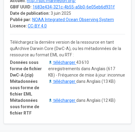
Accueil:
http://sbc.marinebon.org/
GBIF UUID:
1683e434-321c-4b55-a5b0-6e05eb6d931f
Date de publication:
3 juin 2025
Publié par:
NOAA Integrated Ocean Observing System
Licence:
CC-BY 4.0
Téléchargez la dernière version de la ressource en tant
quArchive Darwin Core (DwC-A), ou les métadonnées de la
ressource au format EML ou RTF :
Données sous
télécharger
43 610
forme de fichier
enregistrements dans Anglais (617
DwC-A (zip)
KB) - Fréquence de mise à jour: inconnue
Métadonnées
télécharger
dans Anglais (13 KB)
sous forme de
fichier EML
Métadonnées
télécharger
dans Anglais (12 KB)
sous forme de
fichier RTF