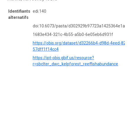
Identifiants
edi.140
alternatifs
doi:10.6073/pasta/d302929b97723a1425364e1a19e
1683e434-321c-4b55-a5b0-6e05eb6d931f
https://obis.org/dataset/d32266b4-d98d-4eed-8207-
57dff1f14cc4
https://ipt-obis.gbif.us/resource?
r=sbclter_dwc_kelpforest_reeffishabundance