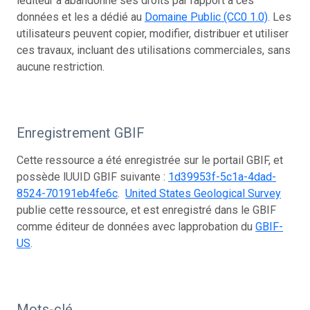
léditeur a abandonné ses droits par rapport à ces
données et les a dédié au
Domaine Public (CC0 1.0)
. Les
utilisateurs peuvent copier, modifier, distribuer et utiliser
ces travaux, incluant des utilisations commerciales, sans
aucune restriction.
Enregistrement GBIF
Cette ressource a été enregistrée sur le portail GBIF, et
possède lUUID GBIF suivante :
1d39953f-5c1a-4dad-
8524-70191eb4fe6c
.
United States Geological Survey
publie cette ressource, et est enregistré dans le GBIF
comme éditeur de données avec lapprobation du
GBIF-
US
.
Mots-clé