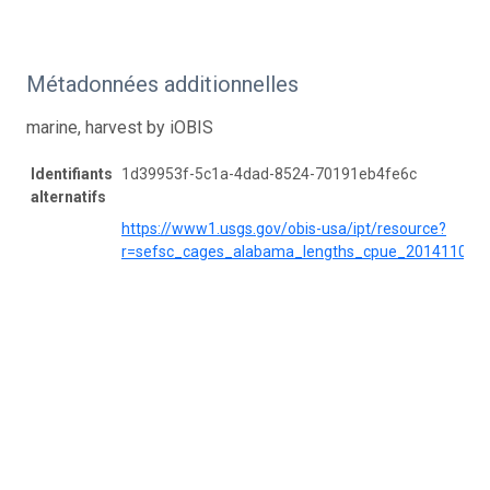
Métadonnées additionnelles
marine, harvest by iOBIS
Identifiants
1d39953f-5c1a-4dad-8524-70191eb4fe6c
alternatifs
https://www1.usgs.gov/obis-usa/ipt/resource?
r=sefsc_cages_alabama_lengths_cpue_20141103