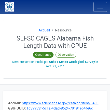
Accueil
Ressource
SEFSC CAGES Alabama Fish
Length Data with CPUE
Occurrence
Observation
Dernière version Publié par
United States Geological Survey
le
sept. 21, 2016
Accueil:
https://www.sciencebase.gov/catalog/item/54580cb0e4b009f8aec93eef
GBIF UUID:
1d39953f-5c1a-4dad-8524-70191eb4fe6c