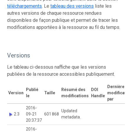
téléchargements
. Le
tableau des versions
liste les
autres versions de chaque ressource rendues
disponibles de façon publique et permet de tracer les
modifications apportées à la ressource au fil du temps.
Versions
Le tableau ci-dessous naffiche que les versions
publiées de la ressource accessibles publiquement.
Dernière
Publié
Résumé des
DOI
Version
Taille
modificatio
le
modifications
Handle
par
2016-
Updated
2.3
09-21
601 868
metadata.
20:37:37
2016-