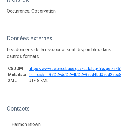
Occurrence; Observation
Données externes
Les données de la ressource sont disponibles dans
dautres formats
CSDGM
https://www.sciencebase.gov/catalog/file/get/5458
Metadata
f=__disk__97%2Fdd%2F4b%2F97dd4bd070d25be8bb4
XML
UTF-8 XML
Contacts
Harmon Brown