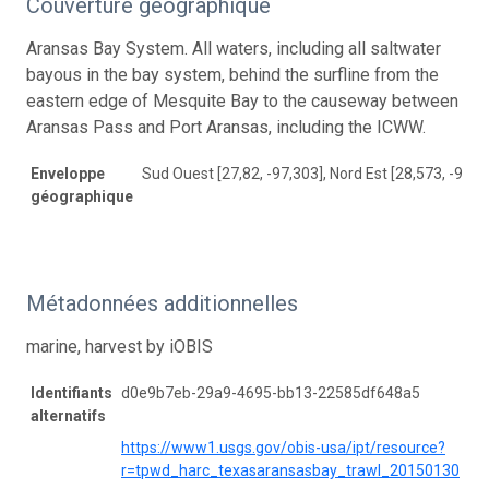
Couverture géographique
Aransas Bay System. All waters, including all saltwater
bayous in the bay system, behind the surfline from the
eastern edge of Mesquite Bay to the causeway between
Aransas Pass and Port Aransas, including the ICWW.
Enveloppe
Sud Ouest [27,82, -97,303], Nord Est [28,573, -96,8
géographique
Métadonnées additionnelles
marine, harvest by iOBIS
Identifiants
d0e9b7eb-29a9-4695-bb13-22585df648a5
alternatifs
https://www1.usgs.gov/obis-usa/ipt/resource?
r=tpwd_harc_texasaransasbay_trawl_20150130