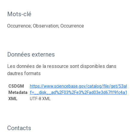
Mots-clé
Occurrence; Observation; Occurrence
Données externes
Les données de la ressource sont disponibles dans
dautres formats
CSDGM
https://www.sciencebase.gov/catalog/file/get/53a8
Metadata
f=__disk__ad%2F03%2Fe3%2Fad03e3d67ff9fc4a153
XML
UTF-8 XML
Contacts