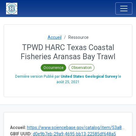
Accueil
Ressource
TPWD HARC Texas Coastal
Fisheries Aransas Bay Trawl
Occurrence
Observation
Dernière version Publié par
United States Geological Survey
le
août 25, 2021
Accueil:
https://www.sciencebase.gov/catalog/item/53a88a2de4b075096c60d019
GBIF UUID:
d0e9b7eb-29a9-4695-bb13-22585df648a5