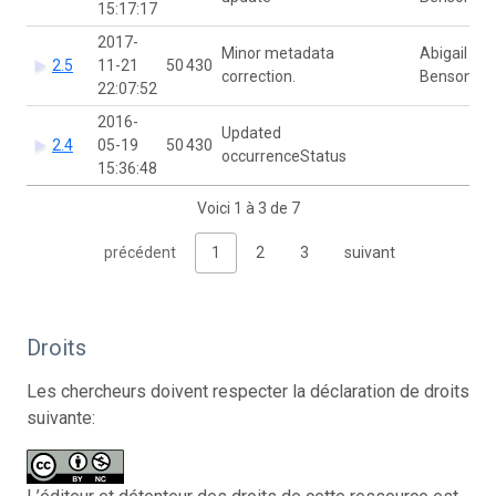
15:17:17
2017-
Minor metadata
Abigail
2.5
11-21
50 430
correction.
Benson
22:07:52
2016-
Updated
2.4
05-19
50 430
occurrenceStatus
15:36:48
Voici 1 à 3 de 7
précédent
1
2
3
suivant
Droits
Les chercheurs doivent respecter la déclaration de droits
suivante: