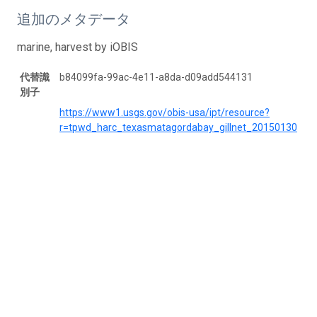
追加のメタデータ
marine, harvest by iOBIS
代替識
b84099fa-99ac-4e11-a8da-d09add544131
別子
https://www1.usgs.gov/obis-usa/ipt/resource?
r=tpwd_harc_texasmatagordabay_gillnet_20150130