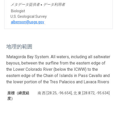
メタデータ提供者
データ利用者
●
Biologist
U.S. Geological Survey
albenson@usgs.gov
地理的範囲
Matagorda Bay System. All waters, including all saltwater
bayous, between the surfline from the eastern edge of
the Lower Colorado River (below the ICWW) to the
eastern edge of the Chain of Islands in Pass Cavallo and
the lower portion of the Tres Palacios and Lavaca Rivers
座標（緯度経
南 西 [28.25, -96.654], 北 東 [28.872, -95.634]
度）