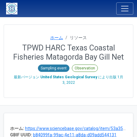
ホーム
リソース
TPWD HARC Texas Coastal
Fisheries Matagorda Bay Gill Net
Sampling event
Observation
最新バージョン
United States Geological Survey
により出版
1月
3, 2022
ホーム:
https://www.sciencebase.gov/catalog/item/53a35c60e4b0403a441548b8
GBIF UUID:
b84099fa-99ac-4e11-a8da-d09add544131