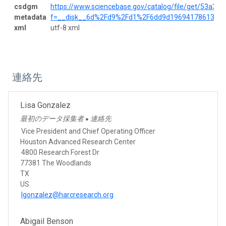
csdgm
https://www.sciencebase.gov/catalog/file/get/53a3
metadata
f=__disk__6d%2Fd9%2Fd1%2F6dd9d196941786137f0
xml
utf-8 xml
連絡先
Lisa Gonzalez
最初のデータ採集者
連絡先
●
Vice President and Chief Operating Officer
Houston Advanced Research Center
4800 Research Forest Dr
77381 The Woodlands
TX
US
lgonzalez@harcresearch.org
Abigail Benson