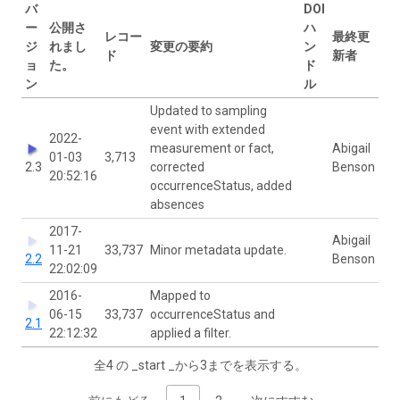
バ
DOI
ー
公開さ
ハ
レコー
最終更
ジ
れまし
変更の要約
ン
ド
新者
ョ
た。
ド
ン
ル
Updated to sampling
event with extended
2022-
measurement or fact,
Abigail
01-03
3,713
2.3
corrected
Benson
20:52:16
occurrenceStatus, added
absences
2017-
Abigail
11-21
33,737
Minor metadata update.
2.2
Benson
22:02:09
2016-
Mapped to
06-15
33,737
occurrenceStatus and
2.1
22:12:32
applied a filter.
全4 の _start _から3までを表示する。