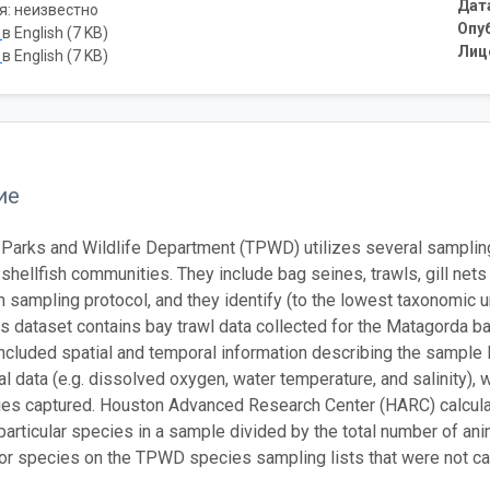
Дат
я: неизвестно
Опу
ь
в English (7 KB)
Лиц
ь
в English (7 KB)
ие
Parks and Wildlife Department (TPWD) utilizes several sampling
d shellfish communities. They include bag seines, trawls, gill n
m sampling protocol, and they identify (to the lowest taxonomic u
his dataset contains bay trawl data collected for the Matagorda 
included spatial and temporal information describing the sample l
al data (e.g. dissolved oxygen, water temperature, and salinity),
es captured. Houston Advanced Research Center (HARC) calculate
 particular species in a sample divided by the total number of a
or species on the TPWD species sampling lists that were not ca