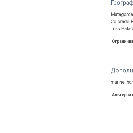
Геогра
Matagorda 
Colorado R
Tres Palac
Ограничи
Дополн
marine, ha
Альтерна