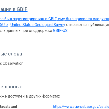
ация в GBIF
рс был зарегистрирован в GBIF, ему был присвоен следую
062e
.
United States Geological Survey
отвечает за публикацию
тель данных при оподдержке
GBIF-US
.
ые слова
; Observation
е данные
кже доступен в других форматах
adata xml
https://www.sciencebase.gov/cata