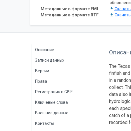
обновлени
Метаданные в формате EML
Скачат
Метаданные в формате RTF
Скачат
Описание
Описан
Записи данных
The Texas 
Версии
finfish an
in a rando
Права
collect. T
Регистрация в GBIF
data also 
hydrologic
Ключевые слова
each speci
Внешние данные
catch of a
recorded f
Контакты