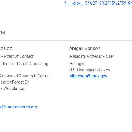
f=__disk__5f%2F19%2F45%2F5f19
ты
nzalez
Abigail Benson
r
Point Of Contact
Metadata Provider
User
●
●
sident and Chief Operating
Biologist
U.S. Geological Survey
Advanced Research Center
albenson@usgs.gov
earch Forest Dr
he Woodlands
z@harcresearch.org