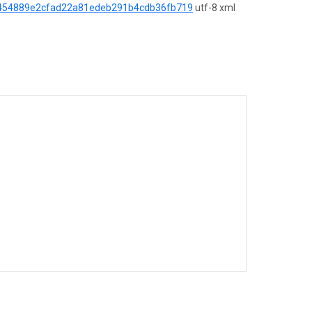
454889e2cfad22a81edeb291b4cdb36fb719
utf-8 xml