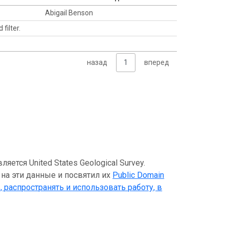
Abigail Benson
filter.
назад
1
вперед
тся United States Geological Survey.
 на эти данные и посвятил их
Public Domain
, распространять и использовать работу, в