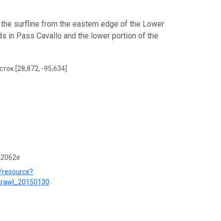
 the surfline from the eastern edge of the Lower
s in Pass Cavallo and the lower portion of the
сток [28,872, -95,634]
22062e
/resource?
trawl_20150130