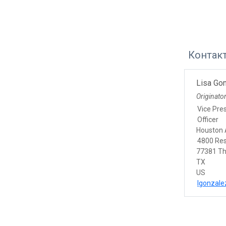
Контак
Lisa Go
Originato
Vice Pre
Officer
Houston 
4800 Res
77381 T
TX
US
lgonzale