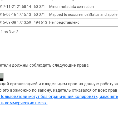
017-11-21 21:58:14
60 071
Minor metadata correction.
016-06-16 17:15:13
60 071
Mapped to occcurrenceStatus and applied 
015-09-08 17:13:59
494 613
Не представлено
1 по 3 из 3
атели должны соблюдать следующие права:
ей организацией и владельцем прав на данную работу являе
 это возможно по закону, издатель отказался от всех прав
 Пользователи могут без ограничений копировать, изменять
 в коммерческих целях.