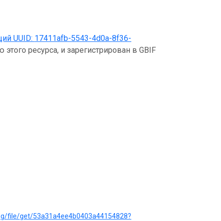
щий UUID:
17411afb-5543-4d0a-8f36-
 этого ресурса, и зарегистрирован в GBIF
log/file/get/53a31a4ee4b0403a44154828?