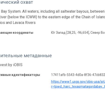
фический охват
Bay System. All waters, including all saltwater bayous, between
iver (below the ICWW) to the eastern edge of the Chain of Island
ios and Lavaca Rivers
вающие координаты
Юг Запад [28,25, -96,654], Север Во
ительные метаданные
rvest by iOBIS
тивные идентификаторы
17411afb-5543-4d0a-8f36-47cb83
https://www1.usgs.gov/obis-usa/ipt
r=tpwd_harc_texasmatagordabay_