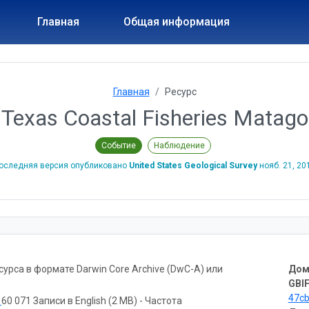
Главная
Общая информация
Главная
Ресурс
xas Coastal Fisheries Matago
Событие
Наблюдение
оследняя версия опубликовано
United States Geological Survey
нояб. 21, 20
рса в формате Darwin Core Archive (DwC-A) или
Дом
GBIF
47c
ь
60 071 Записи в English (2 MB) - Частота