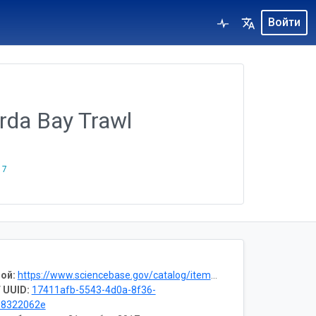
Войти
rda Bay Trawl
17
ой:
https://www.sciencebase.gov/catalog/item/53a31a4ee4b0403a44154828
 UUID:
17411afb-5543-4d0a-8f36-
b8322062e