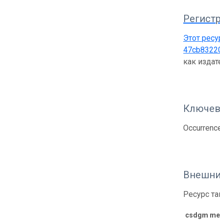
Регистр
Этот ресу
47cb8322
как изда
Ключев
Occurrence
Внешни
Ресурс та
csdgm met