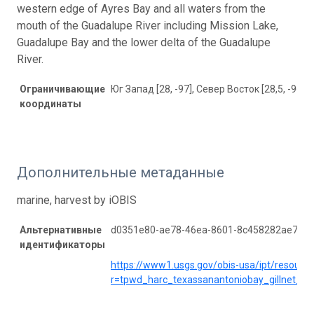
western edge of Ayres Bay and all waters from the
mouth of the Guadalupe River including Mission Lake,
Guadalupe Bay and the lower delta of the Guadalupe
River.
Ограничивающие
Юг Запад [28, -97], Север Восток [28,5, -96]
координаты
Дополнительные метаданные
marine, harvest by iOBIS
Альтернативные
d0351e80-ae78-46ea-8601-8c458282ae73
идентификаторы
https://www1.usgs.gov/obis-usa/ipt/resourc
r=tpwd_harc_texassanantoniobay_gillnet_2