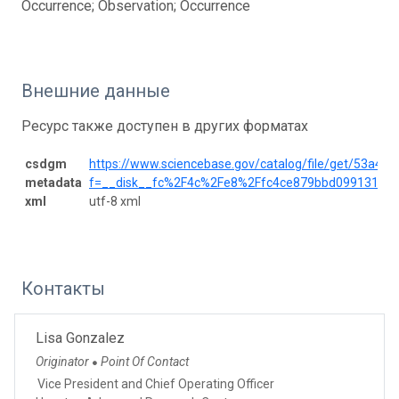
Occurrence; Observation; Occurrence
Внешние данные
Ресурс также доступен в других форматах
csdgm
https://www.sciencebase.gov/catalog/file/get/53a4
metadata
f=__disk__fc%2F4c%2Fe8%2Ffc4ce879bbd0991313f
xml
utf-8 xml
Контакты
Lisa Gonzalez
Originator
Point Of Contact
●
Vice President and Chief Operating Officer