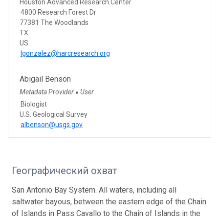
Houston Advanced Research Center
4800 Research Forest Dr
77381 The Woodlands
TX
US
lgonzalez@harcresearch.org
Abigail Benson
Metadata Provider
User
●
Biologist
U.S. Geological Survey
albenson@usgs.gov
Географический охват
San Antonio Bay System. All waters, including all
saltwater bayous, between the eastern edge of the Chain
of Islands in Pass Cavallo to the Chain of Islands in the