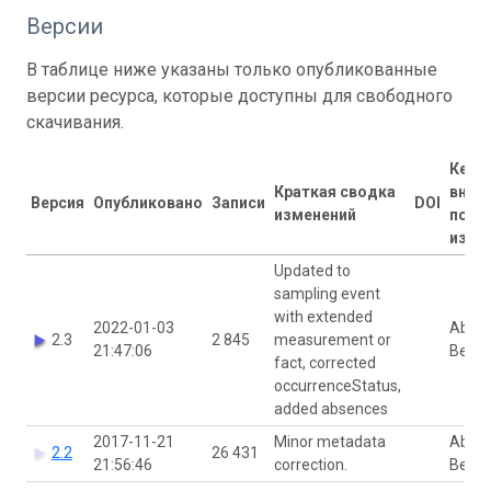
Версии
В таблице ниже указаны только опубликованные
версии ресурса, которые доступны для свободного
скачивания.
Кем
Краткая сводка
внес
Версия
Опубликовано
Записи
DOI
изменений
посл
изме
Updated to
sampling event
with extended
2022-01-03
Abigai
2.3
2 845
measurement or
21:47:06
Bens
fact, corrected
occurrenceStatus,
added absences
2017-11-21
Minor metadata
Abigai
2.2
26 431
21:56:46
correction.
Bens