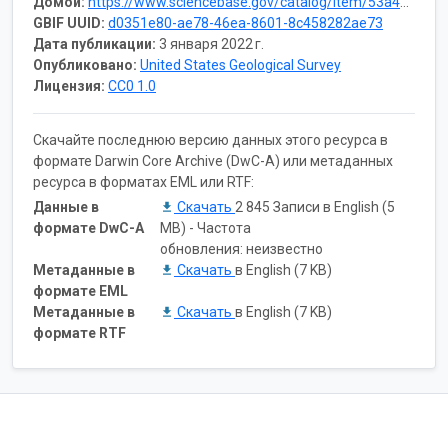
Домой:
https://www.sciencebase.gov/catalog/item/53a4a651e4b0cbf536079085
GBIF UUID:
d0351e80-ae78-46ea-8601-8c458282ae73
Дата публикации:
3 января 2022 г.
Опубликовано:
United States Geological Survey
Лицензия:
CC0 1.0
Скачайте последнюю версию данных этого ресурса в
формате Darwin Core Archive (DwC-A) или метаданных
ресурса в форматах EML или RTF:
Данные в
Скачать
2 845 Записи в English (5
формате DwC-A
MB) - Частота
обновления: неизвестно
Метаданные в
Скачать
в English (7 KB)
формате EML
Метаданные в
Скачать
в English (7 KB)
формате RTF