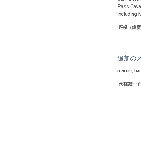
Pass Caval
including 
座標（緯度
追加の
marine, ha
代替識別子