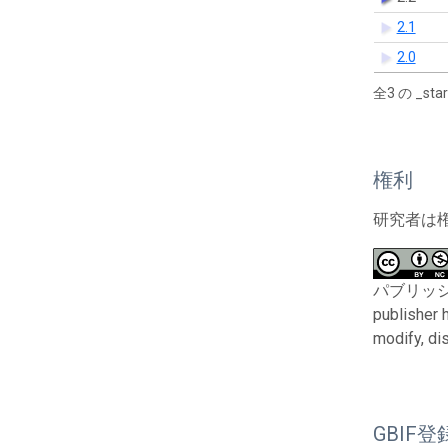
2.1
2.0
全3 の _s
権利
研究者は
パブリッシャーと
publisher 
modify, di
GBIF登