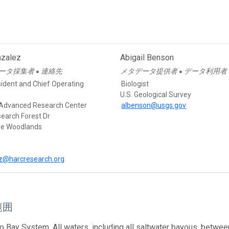
nzalez
Abigail Benson
ータ採集者
連絡先
メタデータ提供者
データ利用者
●
●
sident and Chief Operating
Biologist
U.S. Geological Survey
Advanced Research Center
albenson@usgs.gov
earch Forest Dr
he Woodlands
z@harcresearch.org
範囲
o Bay System. All waters, including all saltwater bayous, betwee