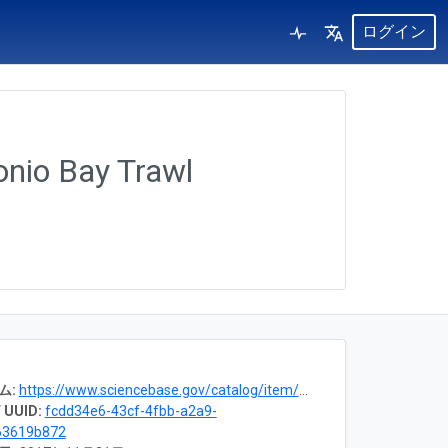
ログイン
nio Bay Trawl
ム:
https://www.sciencebase.gov/catalog/item/53a4a4fce4b0cbf536079080
 UUID:
fcdd34e6-43cf-4fbb-a2a9-
63619b872