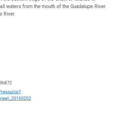
 all waters from the mouth of the Guadalupe River
 River.
19b872
/resource?
trawl_20150202