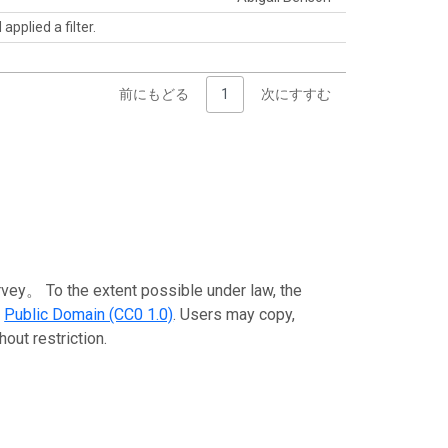
pplied a filter.
前にもどる
1
次にすすむ
the extent possible under law, the
e
Public Domain (CC0 1.0)
. Users may copy,
out restriction.