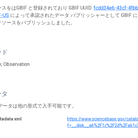
をはGBIF と登録されており GBIF UUID:
fcdd34e6-43cf-4fb
F-US
によって承認されたデータ パブリッシャーとして GBIF 
リソースをパブリッシュしました。
ード
; Observation
ータ
 データは他の形式で入手可能です。
adata xml
https://www.sciencebase.gov/cata
f=__disk__a6%2F1c%2F2d%2Fa61c