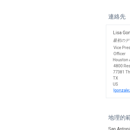
連絡先
Lisa Go
最初のデ
Vice Pre
Officer
Houston 
4800 Res
77381 T
TX
US
lgonzale
地理的
San Antoni