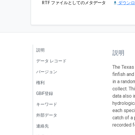
RTF ファイルとしてのメタデータ
ダウン
説明
説明
データ レコード
The Texas 
バージョン
finfish an
in a rando
権利
collect. T
GBIF登録
data also 
hydrologic
キーワード
each speci
外部データ
catch of a
recorded f
連絡先