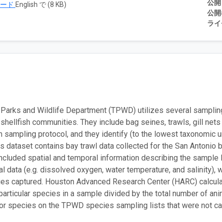
公開
ロード
English で (8 KB)
公開
ライ
Parks and Wildlife Department (TPWD) utilizes several sampling
d shellfish communities. They include bag seines, trawls, gill n
m sampling protocol, and they identify (to the lowest taxonomic u
his dataset contains bay trawl data collected for the San Antoni
included spatial and temporal information describing the sample l
al data (e.g. dissolved oxygen, water temperature, and salinity),
es captured. Houston Advanced Research Center (HARC) calculate
 particular species in a sample divided by the total number of a
or species on the TPWD species sampling lists that were not ca