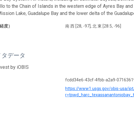
lo to the Chain of Islands in the western edge of Ayres Bay and
Mission Lake, Guadalupe Bay and the lower delta of the Guadalupe
経度）
南 西 [28, -97], 北 東 [28.5, -96]
メタデータ
rvest by iOBIS
fcdd34e6-43cf-4fbb-a2a9-071636
https://www1.usgs.gov/obis-usa/ipt
r=tpwd_harc_texassanantoniobay_