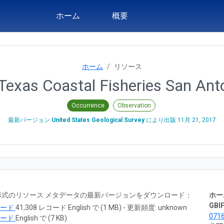
ホーム
概要
ホーム
リソース
xas Coastal Fisheries San Anto
Occurrence
Observation
最新バージョン
United States Geological Survey
により出版
11月 21, 2017
RTF 形式のリソース メタデータの最新バージョンをダウンロード：
ホー
GBIF
ロード
41,308 レコード English で (1 MB) - 更新頻度: unknown
071
ロード
English で (7 KB)