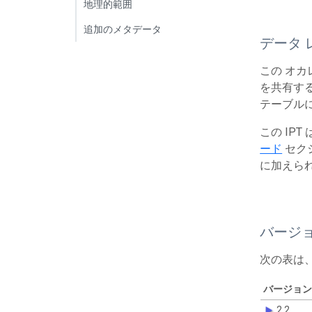
地理的範囲
追加のメタデータ
データ 
この オカ
を共有する
テーブルに
この IP
ード
セク
に加えら
バージ
次の表は
バージョン
2.2