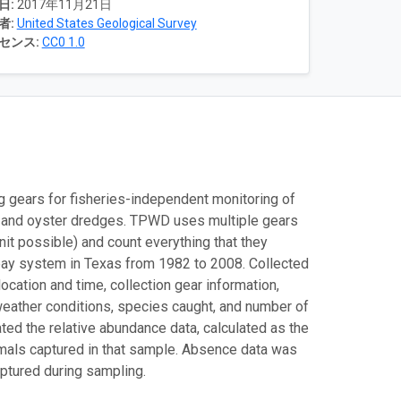
日:
2017年11月21日
者:
United States Geological Survey
センス:
CC0 1.0
 gears for fisheries-independent monitoring of
ets and oyster dredges. TPWD uses multiple gears
nit possible) and count everything that they
o bay system in Texas from 1982 to 2008. Collected
ocation and time, collection gear information,
 weather conditions, species caught, and number of
d the relative abundance data, calculated as the
nimals captured in that sample. Absence data was
ptured during sampling.