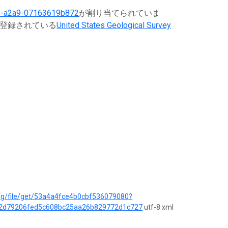
b-a2a9-07163619b872
が割り当てられていま
に登録されている
United States Geological Survey
log/file/get/53a4a4fce4b0cbf536079080?
2d79206fed5c608bc25aa26b829772d1c727
utf-8 xml