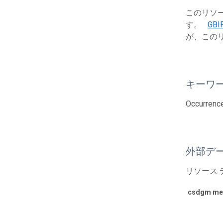
このリソース
す。
GBI
が、この
キーワ
Occurrence
外部デ
リソース
csdgm met