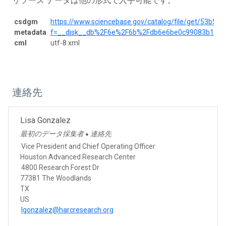
リソース データは他の形式で入手可能です。
csdgm
https://www.sciencebase.gov/catalog/file/get/53b5
metadata
f=__disk__db%2F6e%2F6b%2Fdb6e6be0c99083b122f
cml
utf-8 xml
連絡先
Lisa Gonzalez
最初のデータ採集者
連絡先
●
Vice President and Chief Operating Officer
Houston Advanced Research Center
4800 Research Forest Dr
77381 The Woodlands
TX
US
lgonzalez@harcresearch.org