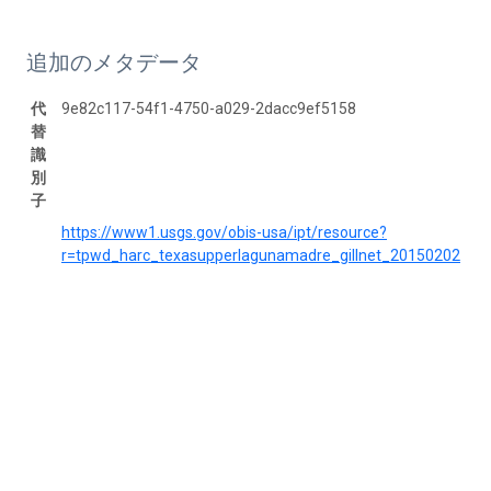
追加のメタデータ
代
9e82c117-54f1-4750-a029-2dacc9ef5158
替
識
別
子
https://www1.usgs.gov/obis-usa/ipt/resource?
r=tpwd_harc_texasupperlagunamadre_gillnet_20150202