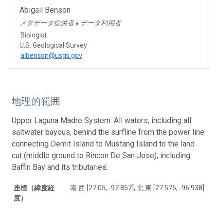
Abigail Benson
メタデータ提供者
データ利用者
●
Biologist
U.S. Geological Survey
albenson@usgs.gov
地理的範囲
Upper Laguna Madre System. All waters, including all
saltwater bayous, behind the surfline from the power line
connecting Demit Island to Mustang Island to the land
cut (middle ground to Rincon De San Jose), including
Baffin Bay and its tributaries.
座標（緯度経
南 西 [27.05, -97.857], 北 東 [27.576, -96.938]
度）