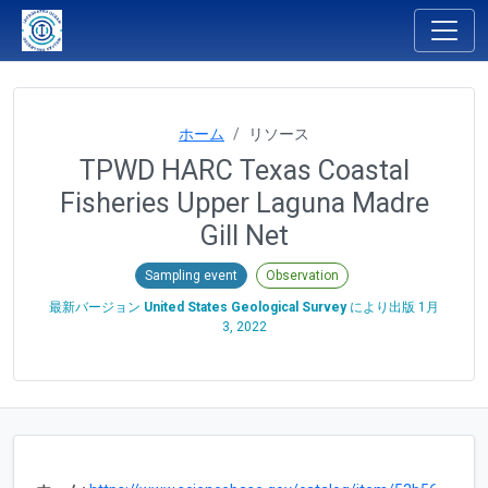
ホーム
リソース
TPWD HARC Texas Coastal
Fisheries Upper Laguna Madre
Gill Net
Sampling event
Observation
最新バージョン
United States Geological Survey
により出版
1月
3, 2022