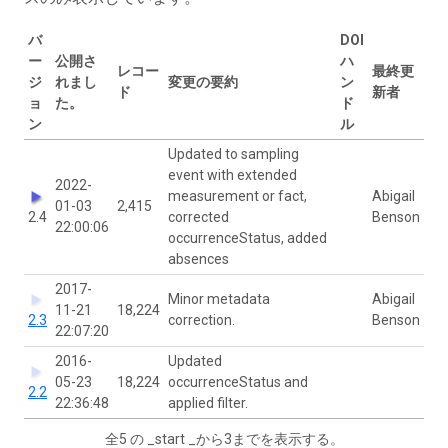
バ
DOI
ー
公開さ
ハ
レコー
最終更
ジ
れまし
変更の要約
ン
ド
新者
ョ
た。
ド
ン
ル
Updated to sampling
event with extended
2022-
measurement or fact,
Abigail
01-03
2,415
2.4
corrected
Benson
22:00:06
occurrenceStatus, added
absences
2017-
Minor metadata
Abigail
11-21
18,224
2.3
correction.
Benson
22:07:20
2016-
Updated
05-23
18,224
occurrenceStatus and
2.2
22:36:48
applied filter.
全5 の _start _から3までを表示する。