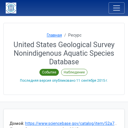
Главная
Ресурс
United States Geological Survey
Nonindigenous Aquatic Species
Database
Событие
Наблюдение
Последняя версия опубликовано
11 сентября 2015 г.
Домой:
https://www.sciencebase.gov/catalog/item/52a7514de4b0de1a6d2dd04d