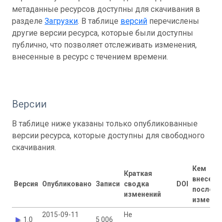
метаданные ресурсов доступны для скачивания в
разделе
Загрузки
. В таблице
версий
перечислены
другие версии ресурса, которые были доступны
публично, что позволяет отслеживать изменения,
внесенные в ресурс с течением времени.
Версии
В таблице ниже указаны только опубликованные
версии ресурса, которые доступны для свободного
скачивания.
Кем
Краткая
внесены
Версия
Опубликовано
Записи
сводка
DOI
последн
изменений
изменен
2015-09-11
Не
1.0
5 006