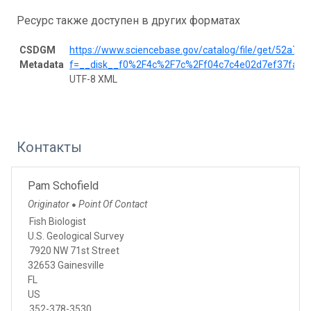
Ресурс также доступен в других форматах
CSDGM
https://www.sciencebase.gov/catalog/file/get/52a7
Metadata
f=__disk__f0%2F4c%2F7c%2Ff04c7c4e02d7ef37fab
UTF-8 XML
Контакты
Pam Schofield
Originator
Point Of Contact
●
Fish Biologist
U.S. Geological Survey
7920 NW 71st Street
32653 Gainesville
FL
US
352-378-3530