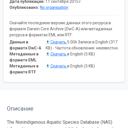
Дата публикации:
11 сентября 2015 г.
Опубликовано:
No organisation
Скачайте последнюю версию данных этого ресурса в
формате Darwin Core Archive (DwC-A) или метаданных
ресурса в форматах EML или RTF:
Данные в
Скачать
5 006 Записи в English (317
формате DwC-A
KB) - Частота обновления: неизвестно
Метаданные в
Скачать
в English (5 KB)
формате EML
Метаданные в
Скачать
в English (5 KB)
формате RTF
Описание
The Nonindigenous Aquatic Species Database (NAS)