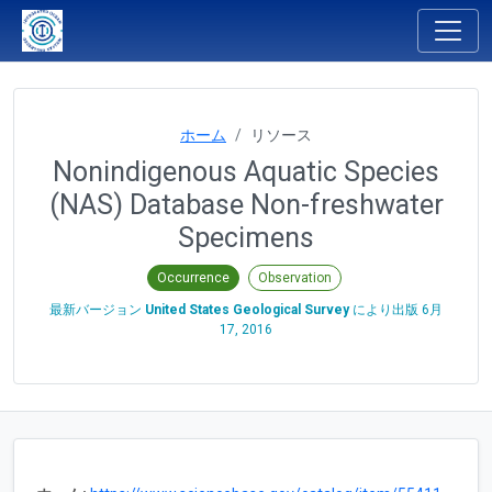
ホーム
リソース
Nonindigenous Aquatic Species
(NAS) Database Non-freshwater
Specimens
Occurrence
Observation
最新バージョン
United States Geological Survey
により出版
6月
17, 2016