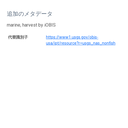
追加のメタデータ
marine, harvest by iOBIS
代替識別子
https://www1.usgs.gov/obis-
usa/ipt/resource?r=usgs_nas_nonfish