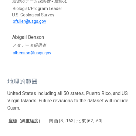
最初のデータ採集者
連絡先
●
Biologist/Program Leader
U.S. Geological Survey
pfuller@usgs.gov
Abigail Benson
メタデータ提供者
albenson@usgs.gov
地理的範囲
United States including all 50 states, Puerto Rico, and US
Virgin Islands. Future revisions to the dataset will include
Guam.
座標（緯度経度）
南 西 [8, -163], 北 東 [62, -60]