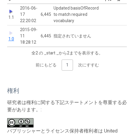
2016-06-
Updated basisOfRecord
17
6,445
to match required
1.1
22:20:02
vocabulary
2015-09-
11
6,445
指定されていません
1.0
18:28:12
全2 の _start _から2までを表示する。
前にもどる
1
次にすすむ
権利
研究者は権利に関する下記ステートメントを尊重する必
要があります。:
パブリッシャーとライセンス保持者権利者は United