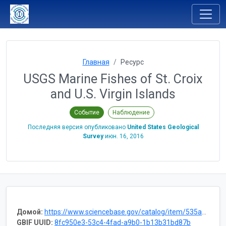
Главная
Ресурс
USGS Marine Fishes of St. Croix
and U.S. Virgin Islands
Событие
Наблюдение
Последняя версия опубликовано
United States Geological
Survey
июн. 16, 2016
Домой:
https://www.sciencebase.gov/catalog/item/535a5e37e4b0d08644962764
GBIF UUID:
8fc950e3-53c4-4fad-a9b0-1b13b31bd87b