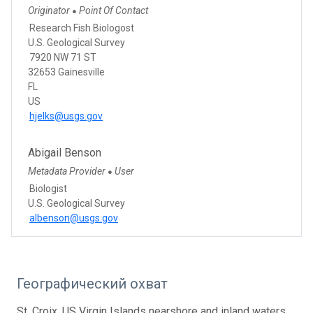
Originator
Point Of Contact
●
Research Fish Biologost
U.S. Geological Survey
7920 NW 71 ST
32653 Gainesville
FL
US
hjelks@usgs.gov
Abigail Benson
Metadata Provider
User
●
Biologist
U.S. Geological Survey
albenson@usgs.gov
Географический охват
St. Croix, US Virgin Islands nearshore and inland waters.