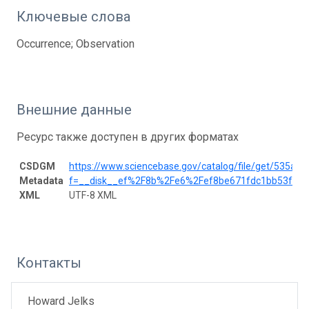
Ключевые слова
Occurrence; Observation
Внешние данные
Ресурс также доступен в других форматах
CSDGM
https://www.sciencebase.gov/catalog/file/get/535a
Metadata
f=__disk__ef%2F8b%2Fe6%2Fef8be671fdc1bb53fa2
XML
UTF-8 XML
Контакты
Howard Jelks