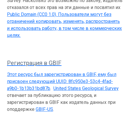
Survey. Насколько это возможно по закону, издатель
отказался от всех прав на эти данные и посвятил их
Public Domain (CC0 1.0)
. Пользователи могут без
ограничений копировать, изменять, распространять
и использовать работу, в том числе в коммерческих
целях.
Регистрация в GBIF
Этот ресурс был зарегистрирован в GBIF, ему был
присвоен следующий UUID:
8fc950e3-53c4-4fad-
a9b0-1b13b31bd87b
.
United States Geological Survey
отвечает за публикацию этого ресурса, и
зарегистрирован в GBIF как издатель данных при
оподдержке
GBIF-US
.