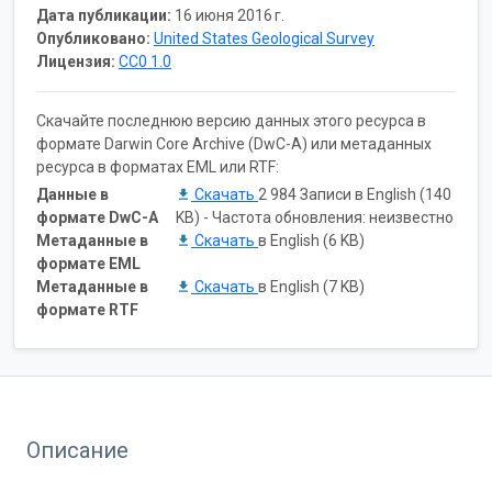
Дата публикации:
16 июня 2016 г.
Опубликовано:
United States Geological Survey
Лицензия:
CC0 1.0
Скачайте последнюю версию данных этого ресурса в
формате Darwin Core Archive (DwC-A) или метаданных
ресурса в форматах EML или RTF:
Данные в
Скачать
2 984 Записи в English (140
формате DwC-A
KB) - Частота обновления: неизвестно
Метаданные в
Скачать
в English (6 KB)
формате EML
Метаданные в
Скачать
в English (7 KB)
формате RTF
Описание