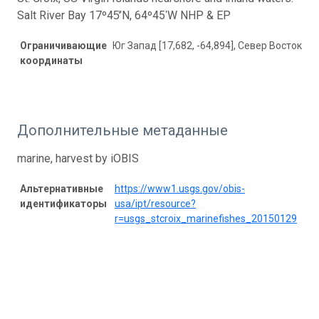
Salt River Bay 17º45̒ʹN, 64º45ʹW NHP & EP
Ограничивающие
Юг Запад [17,682, -64,894], Север Восток [17
координаты
Дополнительные метаданные
marine, harvest by iOBIS
Альтернативные
https://www1.usgs.gov/obis-
идентификаторы
usa/ipt/resource?
r=usgs_stcroix_marinefishes_20150129