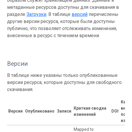
образом служит хранилищем данных. Данные и
метаданные ресурсов доступны для скачивания в
разделе
Загрузки
. В таблице
версий
перечислены
другие версии ресурса, которые были доступны
публично, что позволяет отслеживать изменения,
внесенные в ресурс с течением времени.
Версии
В таблице ниже указаны только опубликованные
версии ресурса, которые доступны для свободного
скачивания.
Кем
Краткая сводка
внес
Версия
Опубликовано
Записи
DOI
изменений
посл
изме
Mapped to