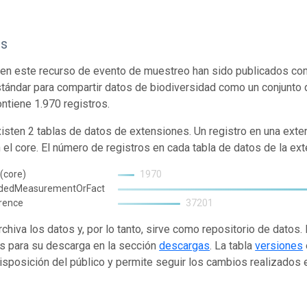
os
en este recurso de evento de muestreo han sido publicados com
tándar para compartir datos de biodiversidad como un conjunto 
ontiene 1.970 registros.
isten 2 tablas de datos de extensiones. Un registro en una exte
n el core. El número de registros en cada tabla de datos de la ext
(core)
1970
ndedMeasurementOrFact
rence
37201
rchiva los datos y, por lo tanto, sirve como repositorio de datos
s para su descarga en la sección
descargas
. La tabla
versiones
isposición del público y permite seguir los cambios realizados en