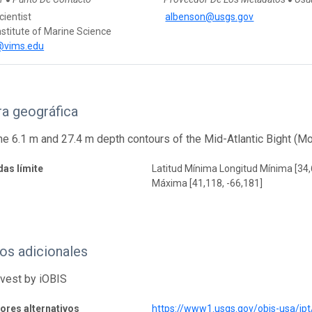
●
●
cientist
albenson@usgs.gov
Institute of Marine Science
@vims.edu
a geográfica
e 6.1 m and 27.4 m depth contours of the Mid-Atlantic Bight (Mo
as límite
Latitud Mínima Longitud Mínima [34,
Máxima [41,118, -66,181]
os adicionales
rvest by iOBIS
dores alternativos
https://www1.usgs.gov/obis-usa/i