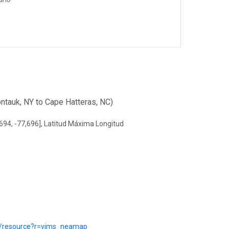
ntauk, NY to Cape Hatteras, NC)
694, -77,696], Latitud Máxima Longitud
pt/resource?r=vims_neamap