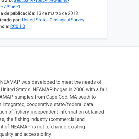
 UUID:
aedcba44-1b8c-47e0-ab48-
0e779b6e1
a de publicación:
13 de marzo de 2018
icado por:
United States Geological Survey
ncia:
CC0 1.0
. NEAMAP was developed to meet the needs of
 United States. NEAMAP began in 2006 with a fall
. NEAMAP samples from Cape Cod, MA south to
 integrated, cooperative state/federal data
ation of fishery-independent information obtained
s, the fishing industry (commercial and
tent of NEAMAP is not to change existing
ality and accessibility.