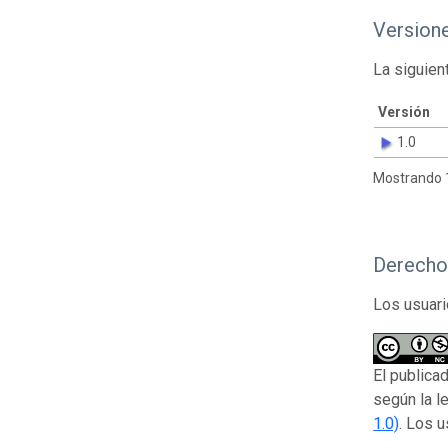
Version
La siguien
Versión
1.0
Mostrando 1
Derecho
Los usuari
El publica
según la l
1.0)
. Los u