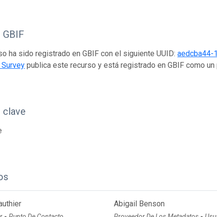
o GBIF
so ha sido registrado en GBIF con el siguiente UUID:
aedcba44-
 Survey
publica este recurso y está registrado en GBIF como un
 clave
e
os
authier
Abigail Benson
or
Punto De Contacto
Proveedor De Los Metadatos
Usu