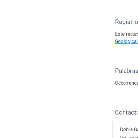
Registr
Este recur
Geological
Palabras
Occurrenc
Contact
Debra G
Originad