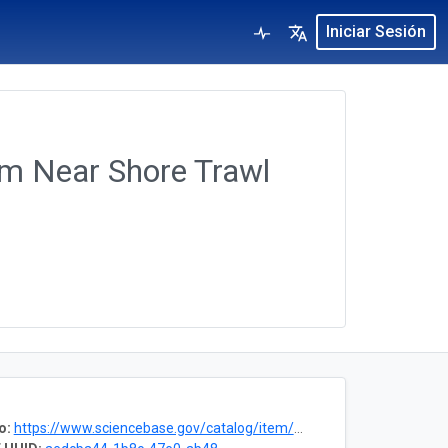
Iniciar Sesión
m Near Shore Trawl
o:
https://www.sciencebase.gov/catalog/item/54500c62e4b0f97badbced42