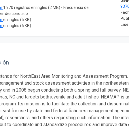
GBIF
937
ar
1.970 registros en Inglés (2 MB) - Frecuencia de
Fech
ón: desconocido
Publ
ar
en Inglés (5 KB)
Lice
ar
en Inglés (6 KB)
ción
ands for NorthEast Area Monitoring and Assessment Program
management and stock assessment activities in the northeastern
ey and in 2008 began conducting both a spring and fall survey
ras, NC and targets both juvenile and adult fishes. NEAMAP is an
 program. Its mission is to facilitate the collection and dissemin
theast for use by state and federal fisheries management agencie
al), researchers, and others requesting such information. The in
but to coordinate and standardize procedures and improve data qu