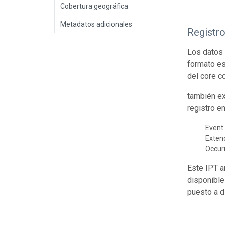
Cobertura geográfica
Metadatos adicionales
Registr
Los datos 
formato es
del core c
también ex
registro e
Event 
Exte
Occur
Este IPT a
disponible
puesto a d