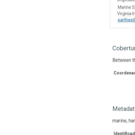
Marine S
Virginia 
parthee
Cobertur
Between th
Coordenad
Metadat
marine, ha
Identifica