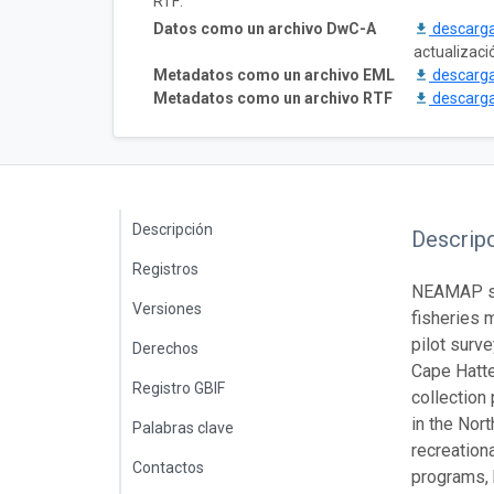
RTF:
Datos como un archivo DwC-A
descarg
actualizaci
Metadatos como un archivo EML
descarg
Metadatos como un archivo RTF
descarg
Descripción
Descrip
Registros
NEAMAP st
Versiones
fisheries 
pilot surv
Derechos
Cape Hatte
Registro GBIF
collection
in the Nor
Palabras clave
recreation
Contactos
programs, 