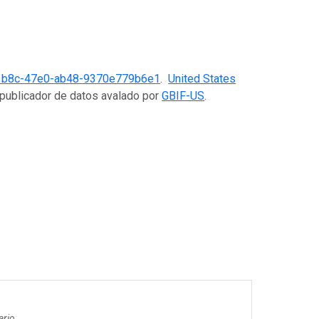
1b8c-47e0-ab48-9370e779b6e1
.
United States
 publicador de datos avalado por
GBIF-US
.
ario